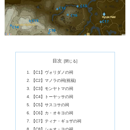
目次
【C1】ヴォリダノの祠
【C2】マノラの祠(祝福)
【C3】モンヤトマの祠
【C4】トーヤッサの祠
【C5】サスコサの祠
【C6】カ・オキヨの祠
【C7】ティナ・ギョザの祠
【C8】シャオ・ヨの祠