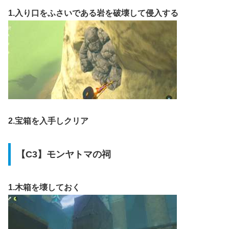
1.入り口をふさいである岩を破壊して侵入する
2.宝箱を入手しクリア
【C3】モンヤトマの祠
1.木箱を壊しておく