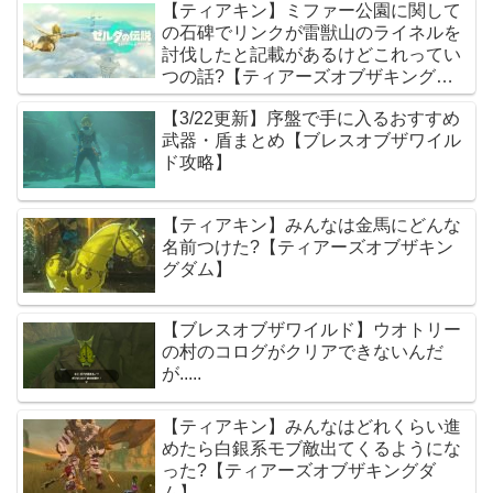
【ティアキン】ミファー公園に関して
の石碑でリンクが雷獣山のライネルを
討伐したと記載があるけどこれってい
つの話?【ティアーズオブザキングダ
ム】
【3/22更新】序盤で手に入るおすすめ
武器・盾まとめ【ブレスオブザワイル
ド攻略】
【ティアキン】みんなは金馬にどんな
名前つけた?【ティアーズオブザキン
グダム】
【ブレスオブザワイルド】ウオトリー
の村のコログがクリアできないんだ
が.....
【ティアキン】みんなはどれくらい進
めたら白銀系モブ敵出てくるようにな
った?【ティアーズオブザキングダ
ム】