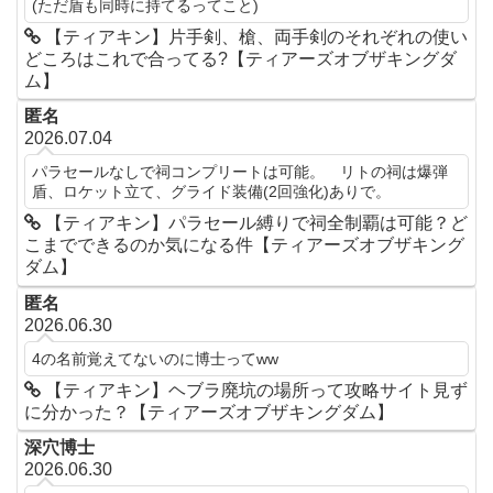
(ただ盾も同時に持てるってこと)
【ティアキン】片手剣、槍、両手剣のそれぞれの使い
どころはこれで合ってる?【ティアーズオブザキングダ
ム】
匿名
2026.07.04
パラセールなしで祠コンプリートは可能。 リトの祠は爆弾
盾、ロケット立て、グライド装備(2回強化)ありで。
【ティアキン】パラセール縛りで祠全制覇は可能？ど
こまでできるのか気になる件【ティアーズオブザキング
ダム】
匿名
2026.06.30
4の名前覚えてないのに博士ってww
【ティアキン】ヘブラ廃坑の場所って攻略サイト見ず
に分かった？【ティアーズオブザキングダム】
深穴博士
2026.06.30