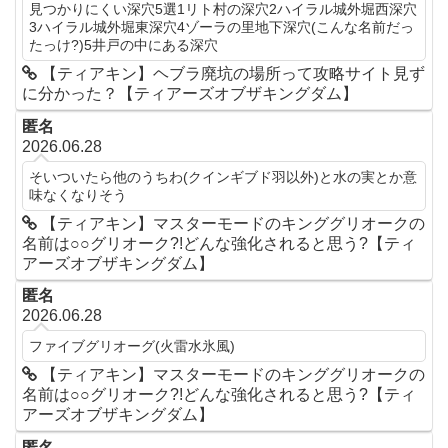
見つかりにくい深穴5選1リト村の深穴2ハイラル城外堀西深穴
3ハイラル城外堀東深穴4ゾーラの里地下深穴(こんな名前だっ
たっけ?)5井戸の中にある深穴
【ティアキン】ヘブラ廃坑の場所って攻略サイト見ず
に分かった？【ティアーズオブザキングダム】
匿名
2026.06.28
そいついたら他のうちわ(クインギブド羽以外)と水の実とか意
味なくなりそう
【ティアキン】マスターモードのキンググリオークの
名前は○○グリオーク?!どんな強化されると思う?【ティ
アーズオブザキングダム】
匿名
2026.06.28
ファイブグリオーグ(火雷水氷風)
【ティアキン】マスターモードのキンググリオークの
名前は○○グリオーク?!どんな強化されると思う?【ティ
アーズオブザキングダム】
匿名