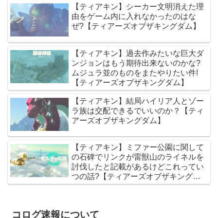
【ティアキン】シーカー文明消えた理
由をゲーム内に入れなかったのはな
ぜ?【ティアーズオブザキングダム】
【ティアキン】過去作みたいな巨大ダ
ンジョンはもう期待出来ないのかな?
ムジュラ並のものをまたやりたい件!
【ティアーズオブザキングダム】
【ティアキン】結局ハイリア人とゾー
ラ族は交配できるでいいのか？【ティ
アーズオブザキングダム】
【ティアキン】ミファー公園に関して
の石碑でリンクが雷獣山のライネルを
討伐したと記載があるけどこれってい
つの話?【ティアーズオブザキングダ
ム】
コログ速報について