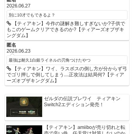
2026.06.27
別に10才でもできるよ？
【ティアキン】今作の謎解き難しすぎないか?子供で
もこのゲームクリアできるのか?【ティアーズオブザキ
ングダム】
匿名
2026.06.23
最強は耐久1白銀ライネルの刃角つけたやつ
【ティアキン】ワイ、ラスボスの倒し方が分からず弓
でゴリ押しで倒してしまう....正攻法は結局何?【ティア
ーズオブザキングダム】
ゼルダの伝説ブレワイ ティアキン
Switch2エディション発売！
【ティアキン】amiiboが売り切れと転
売で辛い件…任天堂は対策しないのか