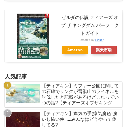
ゼルダの伝説 ティアーズ オ
ブ ザ キングダム パーフェク
トガイド
created by
Rinker
Amazon
楽天市場
人気記事
【ティアキン】ミファー公園に関して
の石碑でリンクが雷獣山のライネルを
討伐したと記載があるけどこれってい
つの話?【ティアーズオブザキングダ
ム】
【ティアキン】瘴気の手(瘴気魔)が強
いし怖い件......みんなはどうやって倒
してる?