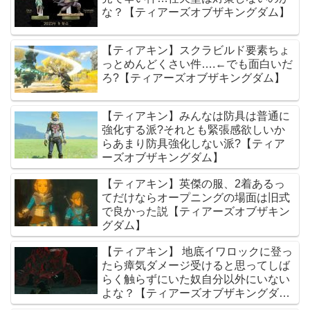
な？【ティアーズオブザキングダム】
【ティアキン】スクラビルド要素ちょ
っとめんどくさい件….←でも面白いだ
ろ?【ティアーズオブザキングダム】
【ティアキン】みんなは防具は普通に
強化する派?それとも緊張感欲しいか
らあまり防具強化しない派?【ティア
ーズオブザキングダム】
【ティアキン】英傑の服、2着あるっ
てだけならオープニングの場面は旧式
で良かった説【ティアーズオブザキン
グダム】
【ティアキン】 地底イワロックに登っ
たら瘴気ダメージ受けると思ってしば
らく触らずにいた奴自分以外にいない
よな？【ティアーズオブザキングダ
ム】