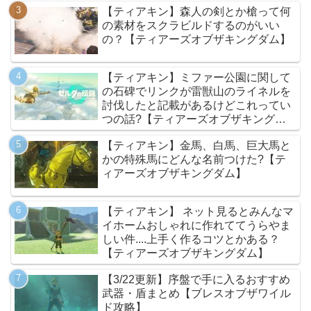
【ティアキン】森人の剣とか槍って何
の素材をスクラビルドするのがいい
の？【ティアーズオブザキングダム】
【ティアキン】ミファー公園に関して
の石碑でリンクが雷獣山のライネルを
討伐したと記載があるけどこれってい
つの話?【ティアーズオブザキングダ
ム】
【ティアキン】金馬、白馬、巨大馬と
かの特殊馬にどんな名前つけた?【テ
ィアーズオブザキングダム】
【ティアキン】 ネット見るとみんなマ
イホームおしゃれに作れててうらやま
しい件....上手く作るコツとかある？
【ティアーズオブザキングダム】
【3/22更新】序盤で手に入るおすすめ
武器・盾まとめ【ブレスオブザワイル
ド攻略】