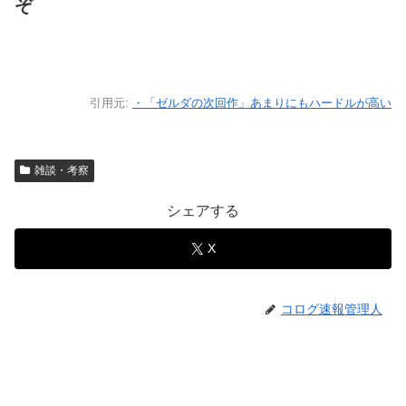
ぞ
引用元:
・「ゼルダの次回作」あまりにもハードルが高い
雑談・考察
シェアする
X
コログ速報管理人