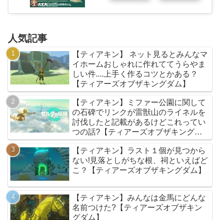
人気記事
【ティアキン】 ネット見るとみんなマ
イホームおしゃれに作れててうらやま
しい件....上手く作るコツとかある？
【ティアーズオブザキングダム】
【ティアキン】ミファー公園に関して
の石碑でリンクが雷獣山のライネルを
討伐したと記載があるけどこれってい
つの話?【ティアーズオブザキングダ
ム】
【ティアキン】ラスト１個が見つから
ない!見落としがちな根、祠といえばど
こ？【ティアーズオブザキングダム】
【ティアキン】みんなは金馬にどんな
名前つけた?【ティアーズオブザキン
グダム】