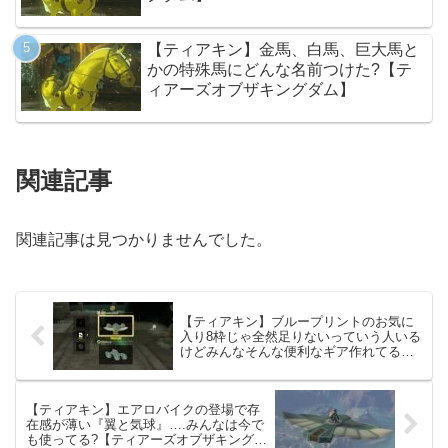
【ティアキン】金馬、白馬、巨大馬と
かの特殊馬にどんな名前つけた?【テ
ィアーズオブザキングダム】
関連記事
関連記事は見つかりませんでした。
【ティアキン】ブループリントのお気に
入り8枠じゃ全然足りないっていう人いる
けどみんなそんな便利なギア作れてるの?
【ティアーズオブザキングダム】
【ティアキン】エアロバイクの登場で存
在感が薄い『翼と気球』….みんなは今で
も使ってる?【ティアーズオブザキングダ