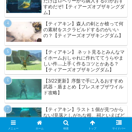
だけはロベリーから購入するのがおす
すめだぞ!【ティアーズオブザキングダ
ム】
【ティアキン】森人の剣とか槍って何
の素材をスクラビルドするのがいい
の？【ティアーズオブザキングダム】
【ティアキン】 ネット見るとみんなマ
イホームおしゃれに作れててうらやま
しい件....上手く作るコツとかある？
【ティアーズオブザキングダム】
【3/22更新】序盤で手に入るおすすめ
武器・盾まとめ【ブレスオブザワイル
ド攻略】
【ティアキン】ラスト１個が見つから
ない!見落としがちな根、祠といえばど
こ？【ティアーズオブザキングダム】
メニュー
ホーム
検索
トップ
サイドバー