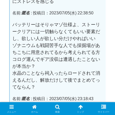
にストレスを感じる
名前:
匿名
:
投稿日：2023/07/05(水) 22:38:50
バッテリーはそりゃマゾ仕様よ、ストーリ
ークリアには一切触らなくてもいい要素だ
し、欲しい人が欲しい分だけやればいい
ゾナニウムも戦闘苦手な人でも採掘場があ
ちこちに用意されてるから考えられてる方
コログ運んでギア没収は遭遇したことない
が本当か？
水晶のことなら祠入ったらロードされて消
えるんだし、解放だけして後でまとめてっ
てならん？
名前:
匿名
:
投稿日：2023/07/05(水) 23:18:43
バッテリー最初はキツイのかと思ってたけ
メニュー
ホーム
検索
トップ
サイドバー