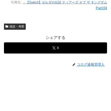
引用元:
・【Switch】ゼルダの伝説 ティアーズ オブ ザ キングダム
Part159
雑談・考察
シェアする
X
コログ速報管理人