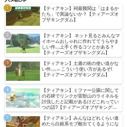
【ティアキン】祠最難関は「はまるか
たち」で異論ないか？【ティアーズオ
ブザキングダム】
【ティアキン】 ネット見るとみんなマ
イホームおしゃれに作れててうらやま
しい件....上手く作るコツとかある？
【ティアーズオブザキングダム】
【ティアキン】土遁の術の使い道がな
い件.....←こういう使い方があるぞ!
【ティアーズオブザキングダム】
【ティアキン】ミファー公園に関して
の石碑でリンクが雷獣山のライネルを
討伐したと記載があるけどこれってい
つの話?【ティアーズオブザキングダ
ム】
【ティアキン】みんなはどれくらい進
めたら白銀系モブ敵出てくるようにな