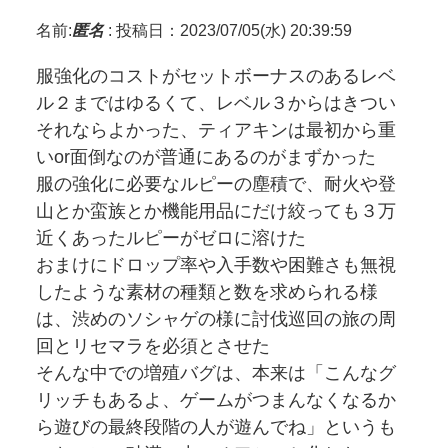
名前:
匿名
:
投稿日：2023/07/05(水) 20:39:59
服強化のコストがセットボーナスのあるレベ
ル２まではゆるくて、レベル３からはきつい
それならよかった、ティアキンは最初から重
いor面倒なのが普通にあるのがまずかった
服の強化に必要なルピーの塵積で、耐火や登
山とか蛮族とか機能用品にだけ絞っても３万
近くあったルピーがゼロに溶けた
おまけにドロップ率や入手数や困難さも無視
したような素材の種類と数を求められる様
は、渋めのソシャゲの様に討伐巡回の旅の周
回とリセマラを必須とさせた
そんな中での増殖バグは、本来は「こんなグ
リッチもあるよ、ゲームがつまんなくなるか
ら遊びの最終段階の人が遊んでね」というも