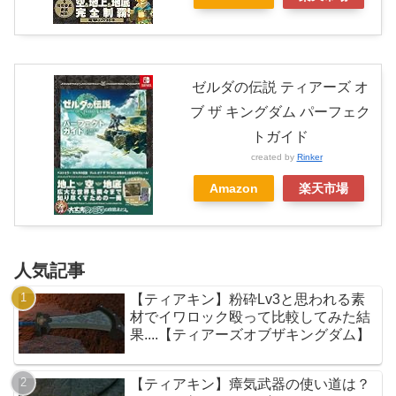
ゼルダの伝説 ティアーズ オ
ブ ザ キングダム パーフェク
トガイド
created by
Rinker
Amazon
楽天市場
人気記事
【ティアキン】粉砕Lv3と思われる素
材でイワロック殴って比較してみた結
果....【ティアーズオブザキングダム】
【ティアキン】瘴気武器の使い道は？