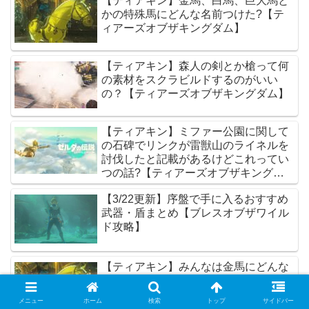
【ティアキン】金馬、白馬、巨大馬と
かの特殊馬にどんな名前つけた?【テ
ィアーズオブザキングダム】
【ティアキン】森人の剣とか槍って何
の素材をスクラビルドするのがいい
の？【ティアーズオブザキングダム】
【ティアキン】ミファー公園に関して
の石碑でリンクが雷獣山のライネルを
討伐したと記載があるけどこれってい
つの話?【ティアーズオブザキングダ
ム】
【3/22更新】序盤で手に入るおすすめ
武器・盾まとめ【ブレスオブザワイル
ド攻略】
【ティアキン】みんなは金馬にどんな
名前つけた?【ティアーズオブザキン
グダム】
メニュー
ホーム
検索
トップ
サイドバー