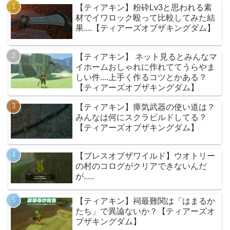
【ティアキン】粉砕Lv3と思われる素
材でイワロック殴って比較してみた結
果....【ティアーズオブザキングダム】
【ティアキン】 ネット見るとみんなマ
イホームおしゃれに作れててうらやま
しい件....上手く作るコツとかある？
【ティアーズオブザキングダム】
【ティアキン】瘴気武器の使い道は？
みんなは何にスクラビルドしてる？
【ティアーズオブザキングダム】
【ブレスオブザワイルド】ウオトリー
の村のコログがクリアできないんだ
が.....
【ティアキン】祠最難関は「はまるか
たち」で異論ないか？【ティアーズオ
ブザキングダム】