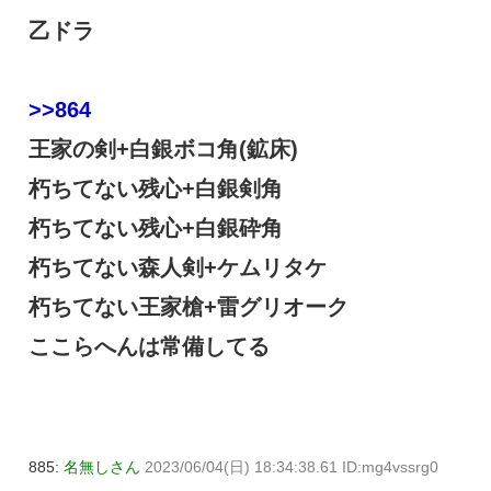
乙ドラ
>>864
王家の剣+白銀ボコ角(鉱床)
朽ちてない残心+白銀剣角
朽ちてない残心+白銀砕角
朽ちてない森人剣+ケムリタケ
朽ちてない王家槍+雷グリオーク
ここらへんは常備してる
885:
名無しさん
2023/06/04(日) 18:34:38.61 ID:mg4vssrg0