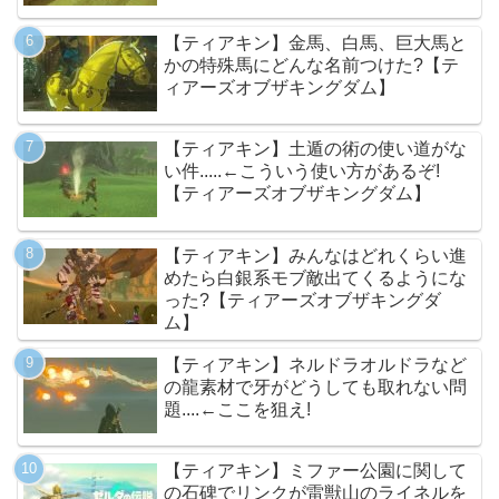
【ティアキン】金馬、白馬、巨大馬と
かの特殊馬にどんな名前つけた?【テ
ィアーズオブザキングダム】
【ティアキン】土遁の術の使い道がな
い件.....←こういう使い方があるぞ!
【ティアーズオブザキングダム】
【ティアキン】みんなはどれくらい進
めたら白銀系モブ敵出てくるようにな
った?【ティアーズオブザキングダ
ム】
【ティアキン】ネルドラオルドラなど
の龍素材で牙がどうしても取れない問
題....←ここを狙え!
【ティアキン】ミファー公園に関して
の石碑でリンクが雷獣山のライネルを