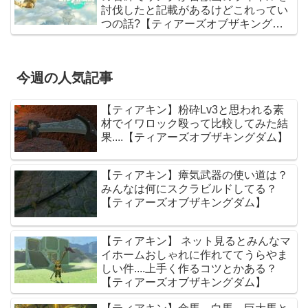
討伐したと記載があるけどこれってい
つの話?【ティアーズオブザキングダ
ム】
今週の人気記事
【ティアキン】粉砕Lv3と思われる素
材でイワロック殴って比較してみた結
果....【ティアーズオブザキングダム】
【ティアキン】瘴気武器の使い道は？
みんなは何にスクラビルドしてる？
【ティアーズオブザキングダム】
【ティアキン】 ネット見るとみんなマ
イホームおしゃれに作れててうらやま
しい件....上手く作るコツとかある？
【ティアーズオブザキングダム】