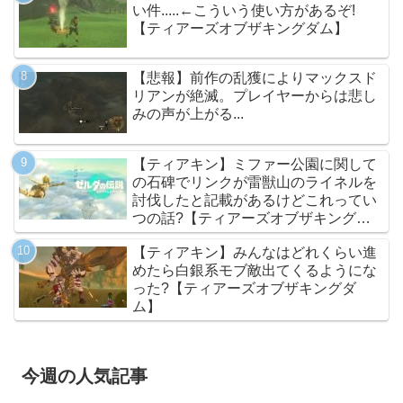
い件.....←こういう使い方があるぞ!
【ティアーズオブザキングダム】
【悲報】前作の乱獲によりマックスド
リアンが絶滅。プレイヤーからは悲し
みの声が上がる...
【ティアキン】ミファー公園に関して
の石碑でリンクが雷獣山のライネルを
討伐したと記載があるけどこれってい
つの話?【ティアーズオブザキングダ
ム】
【ティアキン】みんなはどれくらい進
めたら白銀系モブ敵出てくるようにな
った?【ティアーズオブザキングダ
ム】
今週の人気記事