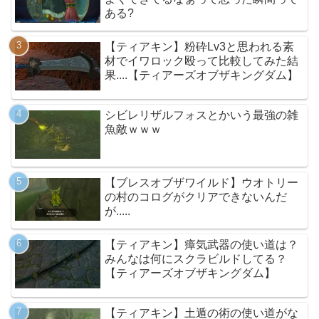
ある?
【ティアキン】粉砕Lv3と思われる素
材でイワロック殴って比較してみた結
果....【ティアーズオブザキングダム】
シビレリザルフォスとかいう最強の雑
魚敵ｗｗｗ
【ブレスオブザワイルド】ウオトリー
の村のコログがクリアできないんだ
が.....
【ティアキン】瘴気武器の使い道は？
みんなは何にスクラビルドしてる？
【ティアーズオブザキングダム】
【ティアキン】土遁の術の使い道がな