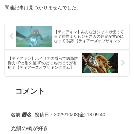
関連記事は見つかりませんでした。
【ティアキン】みんなはジャスガ使って
る？前作よりもジャスガの判定が甘めに
なってる説!【ティアーズオブザキングダ
ム】
【ティアキン】ハイリアの盾って結局防
御力UPと耐久値UPのどっちのほうが有
用？【ティアーズオブザキングダム】
コメント
名前:
匿名
:
投稿日：2025/10/03(金) 18:09:40
光鱗の槍が好き