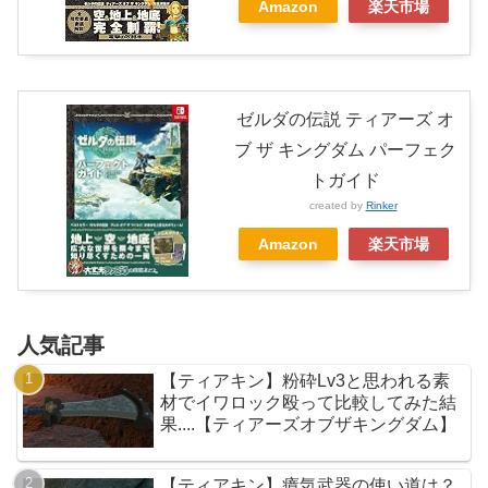
Amazon
楽天市場
ゼルダの伝説 ティアーズ オ
ブ ザ キングダム パーフェク
トガイド
created by
Rinker
Amazon
楽天市場
人気記事
【ティアキン】粉砕Lv3と思われる素
材でイワロック殴って比較してみた結
果....【ティアーズオブザキングダム】
【ティアキン】瘴気武器の使い道は？