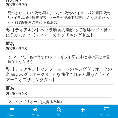
2026.06.30
見つかりにくい深穴5選1リト村の深穴2ハイラル城外堀西深穴
3ハイラル城外堀東深穴4ゾーラの里地下深穴(こんな名前だっ
たっけ?)5井戸の中にある深穴
【ティアキン】ヘブラ廃坑の場所って攻略サイト見ず
に分かった？【ティアーズオブザキングダム】
匿名
2026.06.28
そいついたら他のうちわ(クインギブド羽以外)と水の実とか意
味なくなりそう
【ティアキン】マスターモードのキンググリオークの
名前は○○グリオーク?!どんな強化されると思う?【ティ
アーズオブザキングダム】
匿名
2026.06.28
ファイブグリオーグ(火雷水氷風)
【ティアキン】マスターモードのキンググリオークの
名前は○○グリオーク?!どんな強化されると思う?【ティ
メニュー
ホーム
検索
トップ
サイドバー