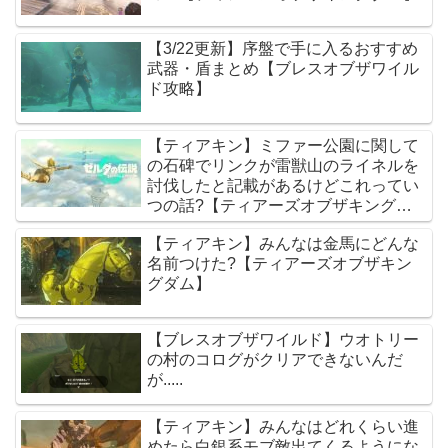
【3/22更新】序盤で手に入るおすすめ
武器・盾まとめ【ブレスオブザワイル
ド攻略】
【ティアキン】ミファー公園に関して
の石碑でリンクが雷獣山のライネルを
討伐したと記載があるけどこれってい
つの話?【ティアーズオブザキングダ
ム】
【ティアキン】みんなは金馬にどんな
名前つけた?【ティアーズオブザキン
グダム】
【ブレスオブザワイルド】ウオトリー
の村のコログがクリアできないんだ
が.....
【ティアキン】みんなはどれくらい進
めたら白銀系モブ敵出てくるようにな