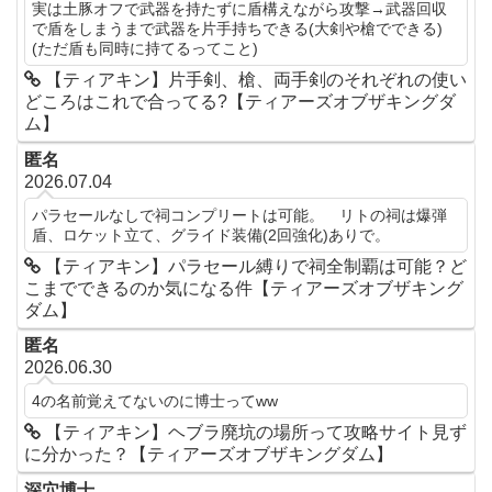
実は土豚オフで武器を持たずに盾構えながら攻撃→武器回収
で盾をしまうまで武器を片手持ちできる(大剣や槍でできる)
(ただ盾も同時に持てるってこと)
【ティアキン】片手剣、槍、両手剣のそれぞれの使い
どころはこれで合ってる?【ティアーズオブザキングダ
ム】
匿名
2026.07.04
パラセールなしで祠コンプリートは可能。 リトの祠は爆弾
盾、ロケット立て、グライド装備(2回強化)ありで。
【ティアキン】パラセール縛りで祠全制覇は可能？ど
こまでできるのか気になる件【ティアーズオブザキング
ダム】
匿名
2026.06.30
4の名前覚えてないのに博士ってww
【ティアキン】ヘブラ廃坑の場所って攻略サイト見ず
に分かった？【ティアーズオブザキングダム】
深穴博士