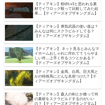
【ティアキン】粉砕Lv3と思われる素
材でイワロック殴って比較してみた結
果....【ティアーズオブザキングダム】
【ティアキン】瘴気武器の使い道は？
みんなは何にスクラビルドしてる？
【ティアーズオブザキングダム】
【ティアキン】 ネット見るとみんなマ
イホームおしゃれに作れててうらやま
しい件....上手く作るコツとかある？
【ティアーズオブザキングダム】
【ティアキン】金馬、白馬、巨大馬と
かの特殊馬にどんな名前つけた?【テ
ィアーズオブザキングダム】
【ティアキン】森人の剣とか槍って何
の素材をスクラビルドするのがいい
の？【ティアーズオブザキングダム】