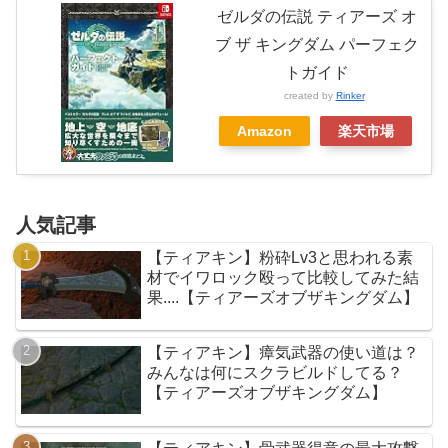
ゼルダの伝説 ティアーズ オ
ブ ザ キングダム パーフェク
トガイド
created by
Rinker
Amazon
楽天市場
人気記事
【ティアキン】粉砕Lv3と思われる素
材でイワロック殴って比較してみた結
果....【ティアーズオブザキングダム】
【ティアキン】瘴気武器の使い道は？
みんなは何にスクラビルドしてる？
【ティアーズオブザキングダム】