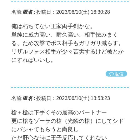
名前:
匿名
:
投稿日：2023/06/10(土) 16:30:28
俺は朽ちてない王家両手剣かな。
単純に威力高い、耐久高い、相手怯みまく
る、ため攻撃でボス相手もガリガリ減らす。
リザルフォス相手が少々苦労するけど槍とか
にすればいいし。
返信
名前:
匿名
:
投稿日：2023/06/10(土) 13:53:23
槍＋槍は下手くその最高のパートナー
更に槍をゾーラの槍（光鱗の槍）にしてシド
にバシャてもらうと尚良し
ただ肝心な時に王子反応してくれない