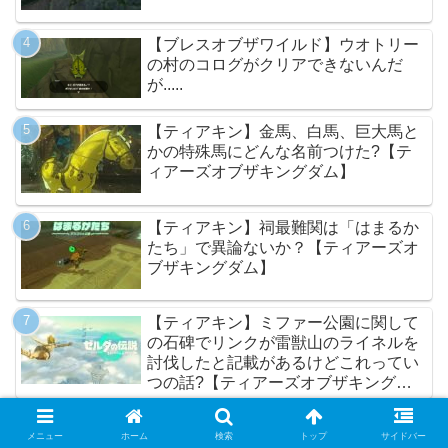
【ブレスオブザワイルド】ウオトリー
の村のコログがクリアできないんだ
が.....
【ティアキン】金馬、白馬、巨大馬と
かの特殊馬にどんな名前つけた?【テ
ィアーズオブザキングダム】
【ティアキン】祠最難関は「はまるか
たち」で異論ないか？【ティアーズオ
ブザキングダム】
【ティアキン】ミファー公園に関して
の石碑でリンクが雷獣山のライネルを
討伐したと記載があるけどこれってい
つの話?【ティアーズオブザキングダ
ム】
【ティアキン】土遁の術の使い道がな
メニュー
ホーム
検索
トップ
サイドバー
い件.....←こういう使い方があるぞ!