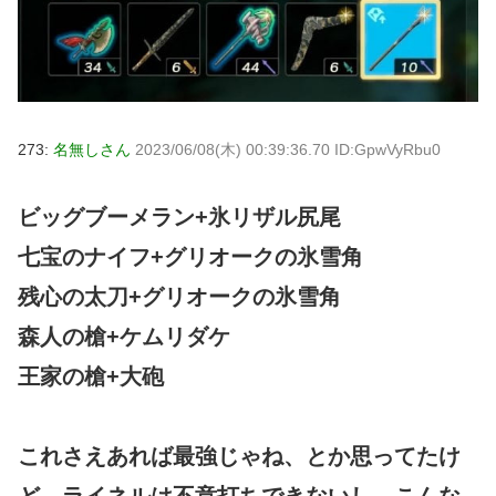
273:
名無しさん
2023/06/08(木) 00:39:36.70 ID:GpwVyRbu0
ビッグブーメラン+氷リザル尻尾
七宝のナイフ+グリオークの氷雪角
残心の太刀+グリオークの氷雪角
森人の槍+ケムリダケ
王家の槍+大砲
これさえあれば最強じゃね、とか思ってたけ
ど、ライネルは不意打ちできないし、こんな