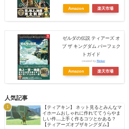
Amazon
楽天市場
ゼルダの伝説 ティアーズ オ
ブ ザ キングダム パーフェク
トガイド
created by
Rinker
Amazon
楽天市場
人気記事
【ティアキン】 ネット見るとみんなマ
イホームおしゃれに作れててうらやま
しい件....上手く作るコツとかある？
【ティアーズオブザキングダム】