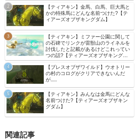
【ティアキン】金馬、白馬、巨大馬と
かの特殊馬にどんな名前つけた?【テ
ィアーズオブザキングダム】
【ティアキン】ミファー公園に関して
の石碑でリンクが雷獣山のライネルを
討伐したと記載があるけどこれってい
つの話?【ティアーズオブザキングダ
ム】
【ブレスオブザワイルド】ウオトリー
の村のコログがクリアできないんだ
が.....
【ティアキン】みんなは金馬にどんな
名前つけた?【ティアーズオブザキン
グダム】
関連記事