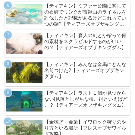
【ティアキン】ミファー公園に関して
の石碑でリンクが雷獣山のライネルを
討伐したと記載があるけどこれってい
つの話?【ティアーズオブザキングダ
ム】
【ティアキン】森人の剣とか槍って何
の素材をスクラビルドするのがいい
の？【ティアーズオブザキングダム】
【ティアキン】みんなは金馬にどんな
名前つけた?【ティアーズオブザキン
グダム】
【ティアキン】ラスト１個が見つから
ない!見落としがちな根、祠といえばど
こ？【ティアーズオブザキングダム】
【金稼ぎ・金策】イワロック狩りのや
り方といる場所【ブレスオブザワイル
ド攻略】