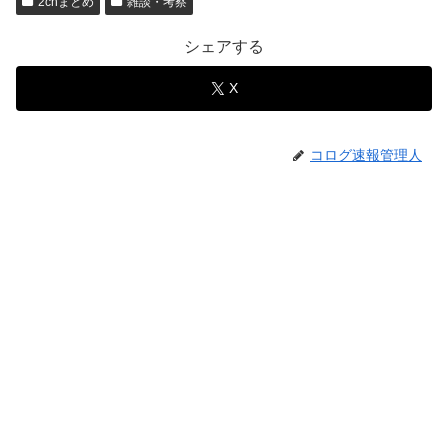
2chまとめ
雑談・考察
シェアする
X
コログ速報管理人