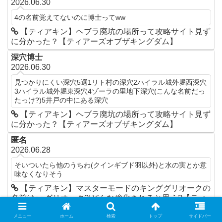
2026.06.30
4の名前覚えてないのに博士ってww
【ティアキン】ヘブラ廃坑の場所って攻略サイト見ず
に分かった？【ティアーズオブザキングダム】
深穴博士
2026.06.30
見つかりにくい深穴5選1リト村の深穴2ハイラル城外堀西深穴
3ハイラル城外堀東深穴4ゾーラの里地下深穴(こんな名前だっ
たっけ?)5井戸の中にある深穴
【ティアキン】ヘブラ廃坑の場所って攻略サイト見ず
に分かった？【ティアーズオブザキングダム】
匿名
2026.06.28
そいついたら他のうちわ(クインギブド羽以外)と水の実とか意
味なくなりそう
【ティアキン】マスターモードのキンググリオークの
名前は○○グリオーク?!どんな強化されると思う?【ティ
アーズオブザキングダム】
メニュー
ホーム
検索
トップ
サイドバー