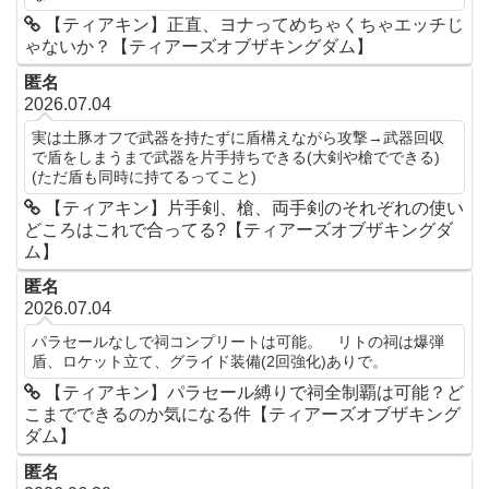
【ティアキン】正直、ヨナってめちゃくちゃエッチじ
ゃないか？【ティアーズオブザキングダム】
匿名
2026.07.04
実は土豚オフで武器を持たずに盾構えながら攻撃→武器回収
で盾をしまうまで武器を片手持ちできる(大剣や槍でできる)
(ただ盾も同時に持てるってこと)
【ティアキン】片手剣、槍、両手剣のそれぞれの使い
どころはこれで合ってる?【ティアーズオブザキングダ
ム】
匿名
2026.07.04
パラセールなしで祠コンプリートは可能。 リトの祠は爆弾
盾、ロケット立て、グライド装備(2回強化)ありで。
【ティアキン】パラセール縛りで祠全制覇は可能？ど
こまでできるのか気になる件【ティアーズオブザキング
ダム】
匿名