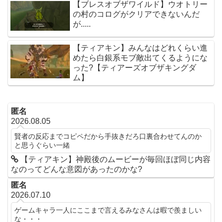
【ブレスオブザワイルド】ウオトリー
の村のコログがクリアできないんだ
が.....
【ティアキン】みんなはどれくらい進
めたら白銀系モブ敵出てくるようにな
った?【ティアーズオブザキングダ
ム】
匿名
2026.08.05
賢者の反応までコピペだから手抜きだろ口裏合わせてんのか
と思うぐらい一緒
【ティアキン】神殿後のムービーが毎回ほぼ同じ内容
なのってどんな意図があったのかな?
匿名
2026.07.10
ゲームキャラ一人にここまで言えるみなさんは暇で羨ましい
な・・・