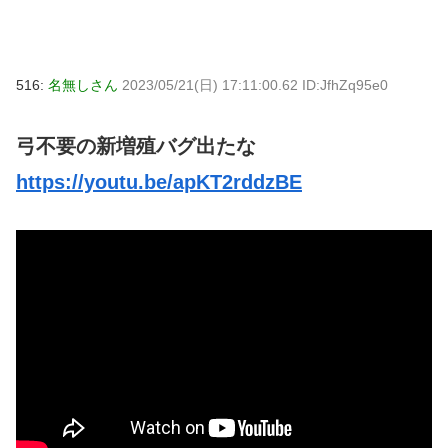
516:
名無しさん
2023/05/21(日) 17:11:00.62 ID:JfhZq95e0
弓不要の新増殖バグ出たな
https://youtu.be/apKT2rddzBE