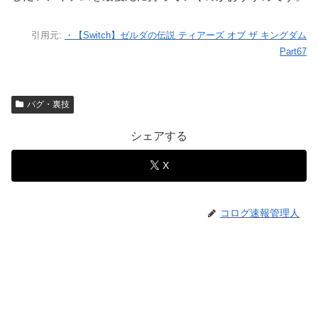
引用元:
・【Switch】ゼルダの伝説 ティアーズ オブ ザ キングダム
Part67
バグ・裏技
シェアする
X
コログ速報管理人