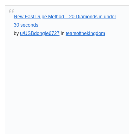
New Fast Dupe Method – 20 Diamonds in under
30 seconds
by
u/USBdongle6727
in
tearsofthekingdom