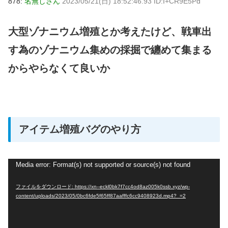
878:
名無しさん
2023/05/21(日) 18:52:46.93 ID:I+CR9E5Pd
大型ゾナニウム増殖とか考えたけど、戦車出
す為のゾナニウム集めの採掘で纏めて集まる
からやらなくて良いか
アイテム増殖バグのやり方
動
Media error: Format(s) not supported or source(s) not found
画
ファイルをダウンロード: https://xn--eckl0bk7f7cc4od8az005k0ssb.xyz/wp-
プ
content/uploads/2023/05/0bc6fde5f65ff87aafffc6cc9408923d.mp4?_=2
レ
ー