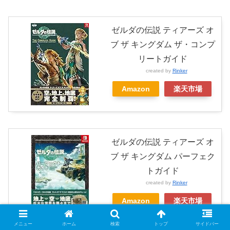
ゼルダの伝説 ティアーズ オ
ブ ザ キングダム ザ・コンプ
リートガイド
created by
Rinker
Amazon
楽天市場
ゼルダの伝説 ティアーズ オ
ブ ザ キングダム パーフェク
トガイド
created by
Rinker
Amazon
楽天市場
メニュー
ホーム
検索
トップ
サイドバー