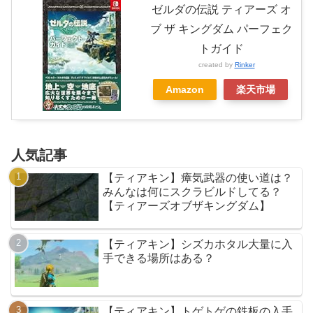
ゼルダの伝説 ティアーズ オ
ブ ザ キングダム パーフェク
トガイド
created by
Rinker
Amazon
楽天市場
人気記事
【ティアキン】瘴気武器の使い道は？
みんなは何にスクラビルドしてる？
【ティアーズオブザキングダム】
【ティアキン】シズカホタル大量に入
手できる場所はある？
【ティアキン】トゲトゲの鉄板の入手