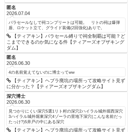
匿名
2026.07.04
パラセールなしで祠コンプリートは可能。 リトの祠は爆弾
盾、ロケット立て、グライド装備(2回強化)ありで。
【ティアキン】パラセール縛りで祠全制覇は可能？ど
こまでできるのか気になる件【ティアーズオブザキング
ダム】
匿名
2026.06.30
4の名前覚えてないのに博士ってww
【ティアキン】ヘブラ廃坑の場所って攻略サイト見ず
に分かった？【ティアーズオブザキングダム】
深穴博士
2026.06.30
見つかりにくい深穴5選1リト村の深穴2ハイラル城外堀西深穴
3ハイラル城外堀東深穴4ゾーラの里地下深穴(こんな名前だっ
たっけ?)5井戸の中にある深穴
【ティアキン】ヘブラ廃坑の場所って攻略サイト見ず