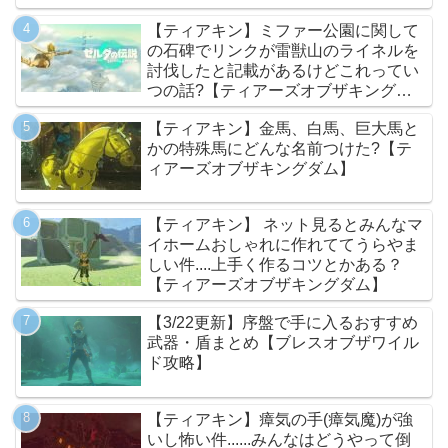
【ティアキン】ミファー公園に関して
の石碑でリンクが雷獣山のライネルを
討伐したと記載があるけどこれってい
つの話?【ティアーズオブザキングダ
ム】
【ティアキン】金馬、白馬、巨大馬と
かの特殊馬にどんな名前つけた?【テ
ィアーズオブザキングダム】
【ティアキン】 ネット見るとみんなマ
イホームおしゃれに作れててうらやま
しい件....上手く作るコツとかある？
【ティアーズオブザキングダム】
【3/22更新】序盤で手に入るおすすめ
武器・盾まとめ【ブレスオブザワイル
ド攻略】
【ティアキン】瘴気の手(瘴気魔)が強
いし怖い件......みんなはどうやって倒