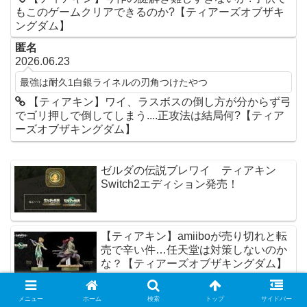
もこのゲームクリアできるのか?【ティアーズオブザキ
ングダム】
匿名
2026.06.23
最強は耐久1白銀ライネルの刃角つけたやつ
【ティアキン】ワイ、ラスボスの倒し方が分からず弓
でゴリ押しで倒してしまう....正攻法は結局何?【ティア
ーズオブザキングダム】
ゼルダの伝説ブレワイ ティアキン
Switch2エディション発売！
【ティアキン】amiiboが売り切れと転
売で辛い件…任天堂は対策しないのか
な？【ティアーズオブザキングダム】
メニュー
ホーム
検索
トップ
サイドバー
【ティアキン】スクラビルド要素ちょ