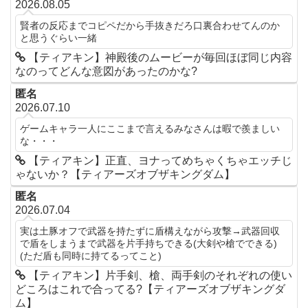
2026.08.05
賢者の反応までコピペだから手抜きだろ口裏合わせてんのか
と思うぐらい一緒
【ティアキン】神殿後のムービーが毎回ほぼ同じ内容
なのってどんな意図があったのかな?
匿名
2026.07.10
ゲームキャラ一人にここまで言えるみなさんは暇で羨ましい
な・・・
【ティアキン】正直、ヨナってめちゃくちゃエッチじ
ゃないか？【ティアーズオブザキングダム】
匿名
2026.07.04
実は土豚オフで武器を持たずに盾構えながら攻撃→武器回収
で盾をしまうまで武器を片手持ちできる(大剣や槍でできる)
(ただ盾も同時に持てるってこと)
【ティアキン】片手剣、槍、両手剣のそれぞれの使い
どころはこれで合ってる?【ティアーズオブザキングダ
ム】