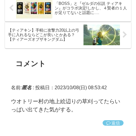
「BOSS」と『ゼルダの伝説 ティアキ
ン』がコラボ決定!しかし、４賢者の１人
が足りてないと話題に….
【ティアキン】手軽に攻撃力20以上の弓
手に入れるならどこが良いとかある？
【ティアーズオブザキングダム】
コメント
名前:
匿名
:
投稿日：2023/10/08(日) 08:53:42
ウオトリー村の地上絵辺りの草刈ってたらい
っぱい出てきた気がする。
返信