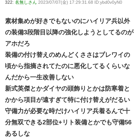
322:
名無しさん
2023/07/07(金) 17:29:31.68 ID:ybd0v0yN0
素材集めが好きでもないのにハイリア兵以外
の装備3段階目以降の強化しようとしてるのが
アホだろ
装備の付け替えのめんどくささはブレワイの
頃から指摘されてたのに悪化してるくらいな
んだから一生改善しない
新式英傑とかダイヤの頭飾りとかは防寒着と
かから項目が遠すぎて特に付け替えがだるい
守備力が必要な時だけハイリア兵着るんで十
分無双できる2部位+リト装備とかでも守備56
あるしな