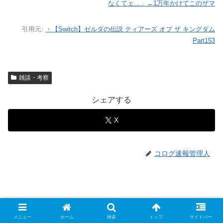
なくてェ…」←1万年かけてこのザマ
引用元:
・【Switch】ゼルダの伝説 ティアーズ オブ ザ キングダム
Part153
雑談・考察
シェアする
X
コログ速報管理人
メニュー
ホーム
検索
トップ
サイドバー