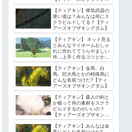
ダム】
【ティアキン】瘴気武器の
使い道は？みんなは何にス
クラビルドしてる？【ティ
アーズオブザキングダム】
【ティアキン】 ネット見る
とみんなマイホームおしゃ
れに作れててうらやましい
件....上手く作るコツとかあ
る？【ティアーズオブザキ
【ティアキン】金馬、白
ングダム】
馬、巨大馬とかの特殊馬に
どんな名前つけた?【ティ
アーズオブザキングダム】
【ティアキン】森人の剣と
か槍って何の素材をスクラ
ビルドするのがいいの？
【ティアーズオブザキング
ダム】
【ティアキン】みんなは金
馬にどんな名前つけた?