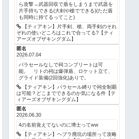
ら攻撃→武器回収で盾をしまうまで武器を
片手持ちできる(大剣や槍でできる)(ただ盾
も同時に持てるってこと)
【ティアキン】片手剣、槍、両手剣のそれ
ぞれの使いどころはこれで合ってる?【ティ
アーズオブザキングダム】
匿名
2026.07.04
パラセールなしで祠コンプリートは可
能。 リトの祠は爆弾盾、ロケット立て、
グライド装備(2回強化)ありで。
【ティアキン】パラセール縛りで祠全制覇
は可能？どこまでできるのか気になる件【テ
ィアーズオブザキングダム】
匿名
2026.06.30
4の名前覚えてないのに博士ってww
【ティアキン】ヘブラ廃坑の場所って攻略