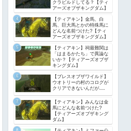
クラビルドしてる？【ティ
アーズオブザキングダム】
【ティアキン】金馬、白
馬、巨大馬とかの特殊馬に
どんな名前つけた?【ティ
アーズオブザキングダム】
【ティアキン】祠最難関は
「はまるかたち」で異論な
いか？【ティアーズオブザ
キングダム】
【ブレスオブザワイルド】
ウオトリーの村のコログが
クリアできないんだが.....
【ティアキン】みんなは金
馬にどんな名前つけた?
【ティアーズオブザキング
ダム】
【ティアキン】ミファー公