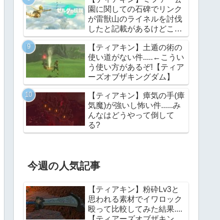
園に関しての石碑でリンク
が雷獣山のライネルを討伐
したと記載があるけどこれ
っていつの話?【ティアー
【ティアキン】土遁の術の
ズオブザキングダム】
使い道がない件.....←こうい
う使い方があるぞ!【ティア
ーズオブザキングダム】
【ティアキン】瘴気の手(瘴
気魔)が強いし怖い件......み
んなはどうやって倒して
る?
今週の人気記事
【ティアキン】粉砕Lv3と
思われる素材でイワロック
殴って比較してみた結果....
【ティアーズオブザキング