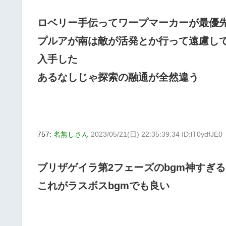
ロベリー手伝ってワープマーカーが最優
プルアが南は敵が活発とか行って遠慮し
入手した
あるなしじゃ探索の融通が全然違う
757:
名無しさん
2023/05/21(日) 22:35:39.34 ID:lT0ydfJE0
ブリザゲイラ第2フェーズのbgm神すぎる
これがラスボスbgmでも良い