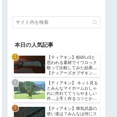
本日の人気記事
【ティアキン】粉砕Lv3と
思われる素材でイワロック
殴って比較してみた結果....
【ティアーズオブザキング
ダム】
【ティアキン】 ネット見る
とみんなマイホームおしゃ
れに作れててうらやましい
件....上手く作るコツとかあ
る？【ティアーズオブザキ
【ティアキン】瘴気武器の
ングダム】
使い道は？みんなは何にス