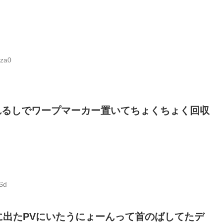
bza0
れるしでワープマーカー置いてちょくちょく回収
Sd
出たPVにいたうにょーんって首のばしてたデ