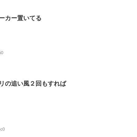
ーカー置いてる
i0
リの追い風２回もすれば
Qc0