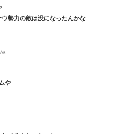
や
ナウ勢力の敵は没になったんかな
zWa
ムや