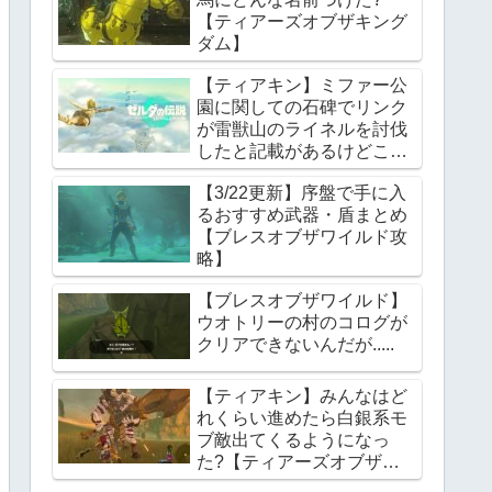
【ティアーズオブザキング
ダム】
【ティアキン】ミファー公
園に関しての石碑でリンク
が雷獣山のライネルを討伐
したと記載があるけどこれ
っていつの話?【ティアー
【3/22更新】序盤で手に入
ズオブザキングダム】
るおすすめ武器・盾まとめ
【ブレスオブザワイルド攻
略】
【ブレスオブザワイルド】
ウオトリーの村のコログが
クリアできないんだが.....
【ティアキン】みんなはど
れくらい進めたら白銀系モ
ブ敵出てくるようになっ
た?【ティアーズオブザキ
ングダム】