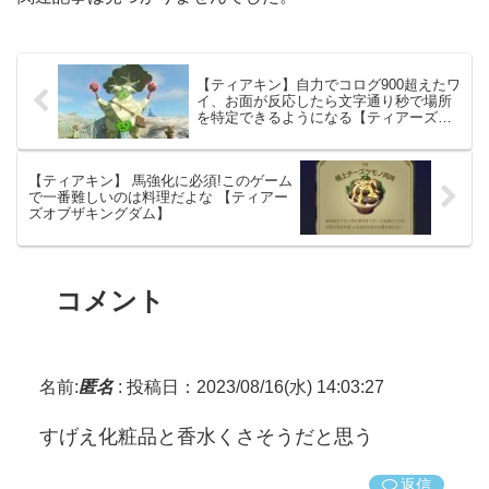
【ティアキン】自力でコログ900超えたワ
イ、お面が反応したら文字通り秒で場所
を特定できるようになる【ティアーズオ
ブザキングダム】
【ティアキン】 馬強化に必須!このゲーム
で一番難しいのは料理だよな 【ティアー
ズオブザキングダム】
コメント
名前:
匿名
:
投稿日：2023/08/16(水) 14:03:27
すげえ化粧品と香水くさそうだと思う
返信