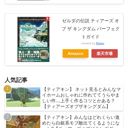
ゼルダの伝説 ティアーズ オ
ブ ザ キングダム パーフェク
トガイド
created by
Rinker
Amazon
楽天市場
人気記事
【ティアキン】 ネット見るとみんなマ
イホームおしゃれに作れててうらやま
しい件....上手く作るコツとかある？
【ティアーズオブザキングダム】
【ティアキン】みんなはどれくらい進
めたら白銀系モブ敵出てくるようにな