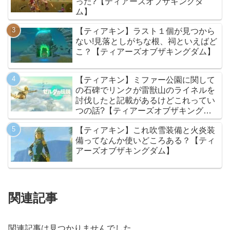
った?【ティアーズオブザキングダ
ム】
【ティアキン】ラスト１個が見つから
ない!見落としがちな根、祠といえばど
こ？【ティアーズオブザキングダム】
【ティアキン】ミファー公園に関して
の石碑でリンクが雷獣山のライネルを
討伐したと記載があるけどこれってい
つの話?【ティアーズオブザキングダ
ム】
【ティアキン】これ吹雪装備と火炎装
備ってなんか使いどころある？【ティ
アーズオブザキングダム】
関連記事
関連記事は見つかりませんでした。