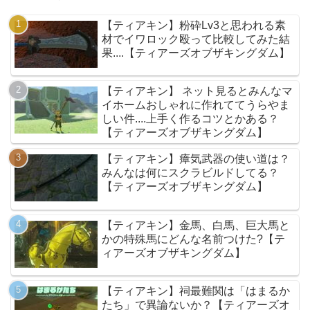
【ティアキン】粉砕Lv3と思われる素
材でイワロック殴って比較してみた結
果....【ティアーズオブザキングダム】
【ティアキン】 ネット見るとみんなマ
イホームおしゃれに作れててうらやま
しい件....上手く作るコツとかある？
【ティアーズオブザキングダム】
【ティアキン】瘴気武器の使い道は？
みんなは何にスクラビルドしてる？
【ティアーズオブザキングダム】
【ティアキン】金馬、白馬、巨大馬と
かの特殊馬にどんな名前つけた?【テ
ィアーズオブザキングダム】
【ティアキン】祠最難関は「はまるか
たち」で異論ないか？【ティアーズオ