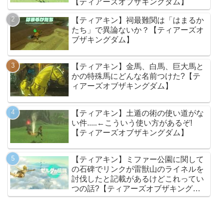
【ティアーズオブザキングダム】
【ティアキン】祠最難関は「はまるか
たち」で異論ないか？【ティアーズオ
ブザキングダム】
【ティアキン】金馬、白馬、巨大馬と
かの特殊馬にどんな名前つけた?【テ
ィアーズオブザキングダム】
【ティアキン】土遁の術の使い道がな
い件.....←こういう使い方があるぞ!
【ティアーズオブザキングダム】
【ティアキン】ミファー公園に関して
の石碑でリンクが雷獣山のライネルを
討伐したと記載があるけどこれってい
つの話?【ティアーズオブザキングダ
ム】