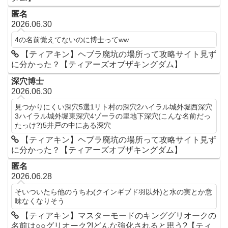
匿名
2026.06.30
4の名前覚えてないのに博士ってww
【ティアキン】ヘブラ廃坑の場所って攻略サイト見ず
に分かった？【ティアーズオブザキングダム】
深穴博士
2026.06.30
見つかりにくい深穴5選1リト村の深穴2ハイラル城外堀西深穴
3ハイラル城外堀東深穴4ゾーラの里地下深穴(こんな名前だっ
たっけ?)5井戸の中にある深穴
【ティアキン】ヘブラ廃坑の場所って攻略サイト見ず
に分かった？【ティアーズオブザキングダム】
匿名
2026.06.28
そいついたら他のうちわ(クインギブド羽以外)と水の実とか意
味なくなりそう
【ティアキン】マスターモードのキンググリオークの
名前は○○グリオーク?!どんな強化されると思う?【ティ