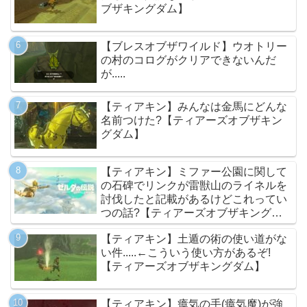
ブザキングダム】
【ブレスオブザワイルド】ウオトリー
の村のコログがクリアできないんだ
が.....
【ティアキン】みんなは金馬にどんな
名前つけた?【ティアーズオブザキン
グダム】
【ティアキン】ミファー公園に関して
の石碑でリンクが雷獣山のライネルを
討伐したと記載があるけどこれってい
つの話?【ティアーズオブザキングダ
ム】
【ティアキン】土遁の術の使い道がな
い件.....←こういう使い方があるぞ!
【ティアーズオブザキングダム】
【ティアキン】瘴気の手(瘴気魔)が強