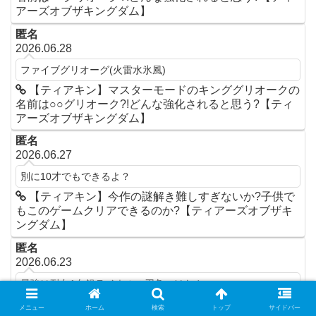
アーズオブザキングダム】
匿名
2026.06.28
ファイブグリオーグ(火雷水氷風)
【ティアキン】マスターモードのキンググリオークの
名前は○○グリオーク?!どんな強化されると思う?【ティ
アーズオブザキングダム】
匿名
2026.06.27
別に10才でもできるよ？
【ティアキン】今作の謎解き難しすぎないか?子供で
もこのゲームクリアできるのか?【ティアーズオブザキ
ングダム】
匿名
2026.06.23
最強は耐久1白銀ライネルの刃角つけたやつ
【ティアキン】ワイ、ラスボスの倒し方が分からず弓
メニュー
ホーム
検索
トップ
サイドバー