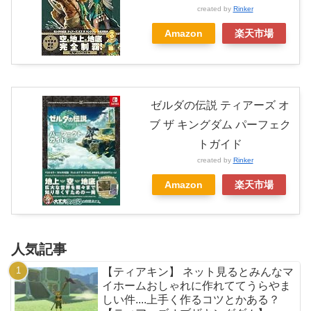
created by
Rinker
Amazon
楽天市場
ゼルダの伝説 ティアーズ オ
ブ ザ キングダム パーフェク
トガイド
created by
Rinker
Amazon
楽天市場
人気記事
【ティアキン】 ネット見るとみんなマ
イホームおしゃれに作れててうらやま
しい件....上手く作るコツとかある？