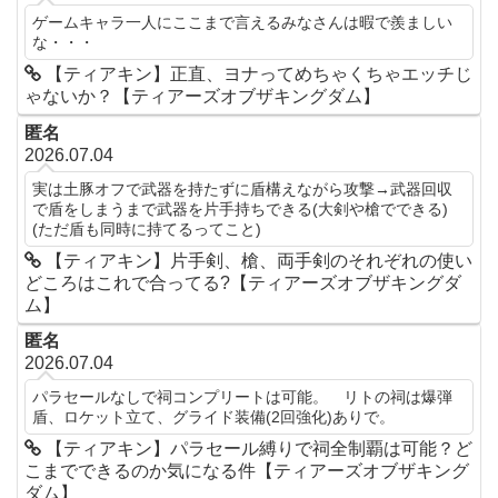
ゲームキャラ一人にここまで言えるみなさんは暇で羨ましい
な・・・
【ティアキン】正直、ヨナってめちゃくちゃエッチじ
ゃないか？【ティアーズオブザキングダム】
匿名
2026.07.04
実は土豚オフで武器を持たずに盾構えながら攻撃→武器回収
で盾をしまうまで武器を片手持ちできる(大剣や槍でできる)
(ただ盾も同時に持てるってこと)
【ティアキン】片手剣、槍、両手剣のそれぞれの使い
どころはこれで合ってる?【ティアーズオブザキングダ
ム】
匿名
2026.07.04
パラセールなしで祠コンプリートは可能。 リトの祠は爆弾
盾、ロケット立て、グライド装備(2回強化)ありで。
【ティアキン】パラセール縛りで祠全制覇は可能？ど
こまでできるのか気になる件【ティアーズオブザキング
ダム】