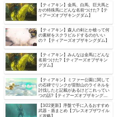
【ティアキン】金馬、白馬、巨大馬と
かの特殊馬にどんな名前つけた?【テ
ィアーズオブザキングダム】
【ティアキン】森人の剣とか槍って何
の素材をスクラビルドするのがいい
の？【ティアーズオブザキングダム】
【ティアキン】みんなは金馬にどんな
名前つけた?【ティアーズオブザキン
グダム】
【ティアキン】ミファー公園に関して
の石碑でリンクが雷獣山のライネルを
討伐したと記載があるけどこれってい
つの話?【ティアーズオブザキングダ
ム】
【3/22更新】序盤で手に入るおすすめ
武器・盾まとめ【ブレスオブザワイル
ド攻略】