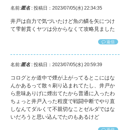
名前:
匿名
:
投稿日：2023/07/05(水) 22:34:35
井戸は自力で気づいたけど魚の鱗を矢につけ
て雫射貫くヤツは分からなくて攻略見ました
返信
名前:
匿名
:
投稿日：2023/07/05(水) 20:59:39
コログとか道中で煙が上がってるとこにはな
んかあるって散々刷り込まれてたし、井戸か
ら意味ありげに煙出てたから普通に入ったわ
ちょっと井戸入った程度で戦闘中断でやり直
しなんてダルくて不親切なことゼルダではな
いだろうと思い込んでたのもあるけど
返信