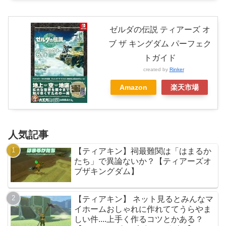
ゼルダの伝説 ティアーズ オ
ブ ザ キングダム パーフェク
トガイド
created by
Rinker
Amazon
楽天市場
人気記事
【ティアキン】祠最難関は「はまるか
たち」で異論ないか？【ティアーズオ
ブザキングダム】
【ティアキン】 ネット見るとみんなマ
イホームおしゃれに作れててうらやま
しい件....上手く作るコツとかある？