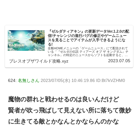
『ゼルダティアキン』の更新データVer.1.2.0の配
信!チャレンジの進行バグの修正やゲームニュー
スを見ることでアイテムが入手できるようにな
る!
全般HOMEメニューの「ゲームニュース」にて配信されて
いる「『ゼルダの伝説 ティアーズ オブ ザ キングダム』チ
ャンネル」の特定のニュースからソフトを起動すると、ゲ
ーム内アイテムを入手できるようになった。不具合の修正
2023.07.05
ブレスオブザワイルド攻略.xyz
メインチャレンジ「地底神...
624:
名無しさん
2023/07/05(水) 10:46:19.86 ID:Bt7kVZHM0
魔物の群れと戦わせるのは良いんだけど
賢者が吹っ飛ばして見えない所に落ちて微妙
に生きてる敵とかなんとかならんのかな