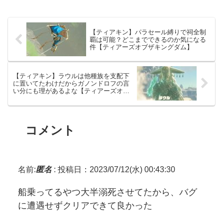
【ティアキン】パラセール縛りで祠全制
覇は可能？どこまでできるのか気になる
件【ティアーズオブザキングダム】
【ティアキン】ラウルは他種族を支配下
に置いてたわけだからガノンドロフの言
い分にも理があるよな【ティアーズオブ
ザキングダム】
コメント
名前:
匿名
:
投稿日：2023/07/12(水) 00:43:30
船乗ってるやつ大半溺死させてたから、バグ
に遭遇せずクリアできて良かった