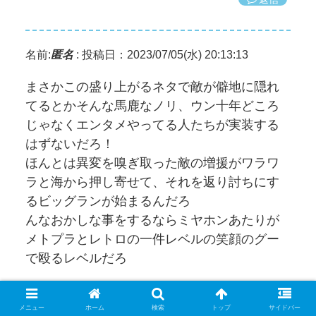
名前:
匿名
:
投稿日：2023/07/05(水) 20:13:13
まさかこの盛り上がるネタで敵が僻地に隠れ
てるとかそんな馬鹿なノリ、ウン十年どころ
じゃなくエンタメやってる人たちが実装する
はずないだろ！
ほんとは異変を嗅ぎ取った敵の増援がワラワ
ラと海から押し寄せて、それを返り討ちにす
るビッグランが始まるんだろ
んなおかしな事をするならミヤホンあたりが
メトプラとレトロの一件レベルの笑顔のグー
で殴るレベルだろ
そう思っていた時期が、だれも居ない村で口
笛ダッシュしながらありました（冗談抜きで
メニュー
ホーム
検索
トップ
サイドバー