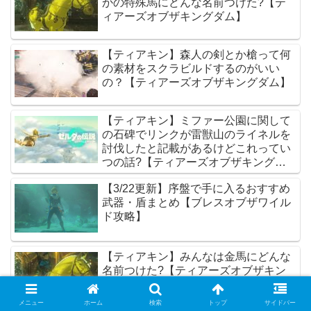
かの特殊馬にどんな名前つけた?【テ
ィアーズオブザキングダム】
【ティアキン】森人の剣とか槍って何
の素材をスクラビルドするのがいい
の？【ティアーズオブザキングダム】
【ティアキン】ミファー公園に関して
の石碑でリンクが雷獣山のライネルを
討伐したと記載があるけどこれってい
つの話?【ティアーズオブザキングダ
ム】
【3/22更新】序盤で手に入るおすすめ
武器・盾まとめ【ブレスオブザワイル
ド攻略】
【ティアキン】みんなは金馬にどんな
名前つけた?【ティアーズオブザキン
グダム】
メニュー
ホーム
検索
トップ
サイドバー