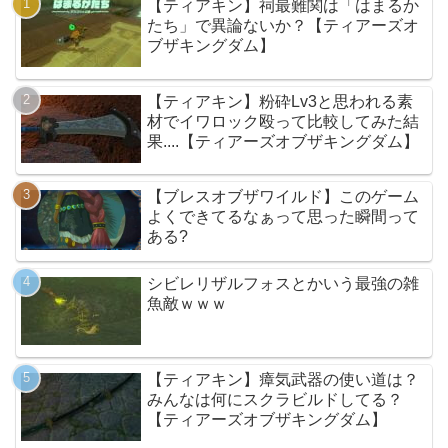
【ティアキン】祠最難関は「はまるか
たち」で異論ないか？【ティアーズオ
ブザキングダム】
【ティアキン】粉砕Lv3と思われる素
材でイワロック殴って比較してみた結
果....【ティアーズオブザキングダム】
【ブレスオブザワイルド】このゲーム
よくできてるなぁって思った瞬間って
ある?
シビレリザルフォスとかいう最強の雑
魚敵ｗｗｗ
【ティアキン】瘴気武器の使い道は？
みんなは何にスクラビルドしてる？
【ティアーズオブザキングダム】