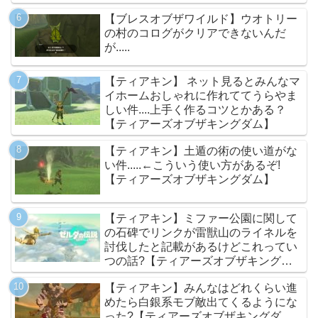
【ブレスオブザワイルド】ウオトリー
の村のコログがクリアできないんだ
が.....
【ティアキン】 ネット見るとみんなマ
イホームおしゃれに作れててうらやま
しい件....上手く作るコツとかある？
【ティアーズオブザキングダム】
【ティアキン】土遁の術の使い道がな
い件.....←こういう使い方があるぞ!
【ティアーズオブザキングダム】
【ティアキン】ミファー公園に関して
の石碑でリンクが雷獣山のライネルを
討伐したと記載があるけどこれってい
つの話?【ティアーズオブザキングダ
ム】
【ティアキン】みんなはどれくらい進
めたら白銀系モブ敵出てくるようにな
った?【ティアーズオブザキングダ