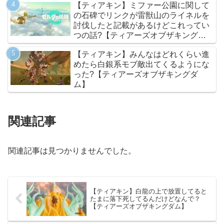
【ティアキン】ミファー公園に関して
の石碑でリンクが雷獣山のライネルを
討伐したと記載があるけどこれってい
つの話?【ティアーズオブザキングダ
ム】
【ティアキン】みんなはどれくらい進
めたら白銀系モブ敵出てくるようにな
った?【ティアーズオブザキングダ
ム】
関連記事
関連記事は見つかりませんでした。
【ティアキン】白龍の上で放置してると
たまに落下死してるんだけどなんで？
【ティアーズオブザキングダム】