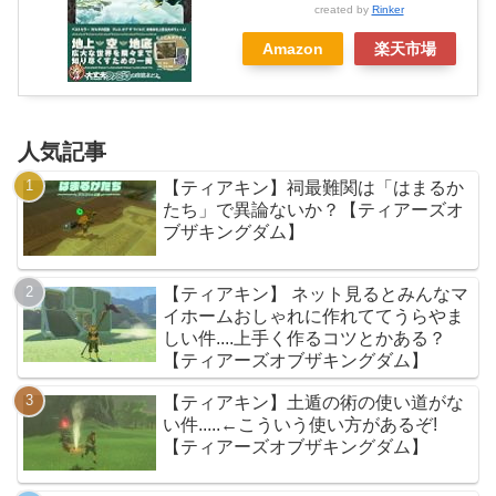
created by
Rinker
Amazon
楽天市場
人気記事
【ティアキン】祠最難関は「はまるか
たち」で異論ないか？【ティアーズオ
ブザキングダム】
【ティアキン】 ネット見るとみんなマ
イホームおしゃれに作れててうらやま
しい件....上手く作るコツとかある？
【ティアーズオブザキングダム】
【ティアキン】土遁の術の使い道がな
い件.....←こういう使い方があるぞ!
【ティアーズオブザキングダム】