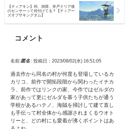
【ティアキン】祠、洞窟、井戸クリア後
のセンサーって何付けてる？【ティアー
ズオブザキングダム】
コメント
名前:
匿名
:
投稿日：2023/08/02(水) 16:51:05
過去作から同名の村が何度も登場しているカ
カリコ、前作で開拓段階から関わったイチカ
ラ、前作ではリンクの家、今作ではゼルダの
家があって更にゼルダを慕う子供たちが通う
学校があるハテノ、海賊を掃討して建て直し
も手伝って村全体から感謝されまくるウオト
リーと、どの村にも愛着が沸くポイントはあ
るよね。