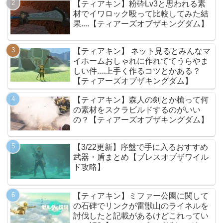
【ティアキン】粉砕Lv3と思われる素
材でイワロック殴って比較してみた結
果....【ティアーズオブザキングダム】
【ティアキン】 ネット見るとみんなマ
イホームおしゃれに作れててうらやま
しい件....上手く作るコツとかある？
【ティアーズオブザキングダム】
【ティアキン】森人の剣とか槍って何
の素材をスクラビルドするのがいい
の？【ティアーズオブザキングダム】
【3/22更新】序盤で手に入るおすすめ
武器・盾まとめ【ブレスオブザワイル
ド攻略】
【ティアキン】ミファー公園に関して
の石碑でリンクが雷獣山のライネルを
討伐したと記載があるけどこれってい