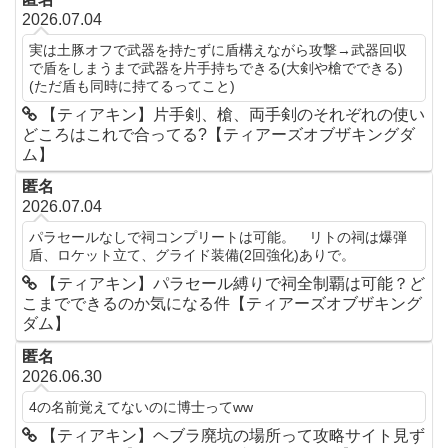
2026.07.04
実は土豚オフで武器を持たずに盾構えながら攻撃→武器回収
で盾をしまうまで武器を片手持ちできる(大剣や槍でできる)
(ただ盾も同時に持てるってこと)
【ティアキン】片手剣、槍、両手剣のそれぞれの使い
どころはこれで合ってる?【ティアーズオブザキングダ
ム】
匿名
2026.07.04
パラセールなしで祠コンプリートは可能。 リトの祠は爆弾
盾、ロケット立て、グライド装備(2回強化)ありで。
【ティアキン】パラセール縛りで祠全制覇は可能？ど
こまでできるのか気になる件【ティアーズオブザキング
ダム】
匿名
2026.06.30
4の名前覚えてないのに博士ってww
【ティアキン】ヘブラ廃坑の場所って攻略サイト見ず