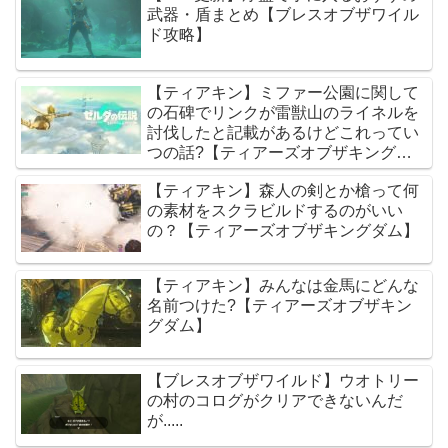
武器・盾まとめ【ブレスオブザワイル
ド攻略】
【ティアキン】ミファー公園に関して
の石碑でリンクが雷獣山のライネルを
討伐したと記載があるけどこれってい
つの話?【ティアーズオブザキングダ
ム】
【ティアキン】森人の剣とか槍って何
の素材をスクラビルドするのがいい
の？【ティアーズオブザキングダム】
【ティアキン】みんなは金馬にどんな
名前つけた?【ティアーズオブザキン
グダム】
【ブレスオブザワイルド】ウオトリー
の村のコログがクリアできないんだ
が.....