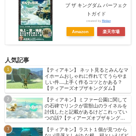
ブ ザ キングダム パーフェク
トガイド
created by
Rinker
Amazon
楽天市場
人気記事
【ティアキン】 ネット見るとみんなマ
イホームおしゃれに作れててうらやま
しい件....上手く作るコツとかある？
【ティアーズオブザキングダム】
【ティアキン】ミファー公園に関して
の石碑でリンクが雷獣山のライネルを
討伐したと記載があるけどこれってい
つの話?【ティアーズオブザキングダ
ム】
【ティアキン】ラスト１個が見つから
ない!見落としがちな根、祠といえばど