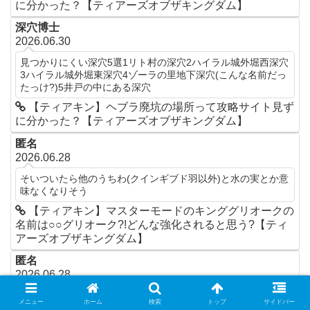
に分かった？【ティアーズオブザキングダム】
深穴博士
2026.06.30
見つかりにくい深穴5選1リト村の深穴2ハイラル城外堀西深穴
3ハイラル城外堀東深穴4ゾーラの里地下深穴(こんな名前だっ
たっけ?)5井戸の中にある深穴
【ティアキン】ヘブラ廃坑の場所って攻略サイト見ず
に分かった？【ティアーズオブザキングダム】
匿名
2026.06.28
そいついたら他のうちわ(クインギブド羽以外)と水の実とか意
味なくなりそう
【ティアキン】マスターモードのキンググリオークの
名前は○○グリオーク?!どんな強化されると思う?【ティ
アーズオブザキングダム】
匿名
2026.06.28
ファイブグリオーグ(火雷水氷風)
メニュー
ホーム
検索
トップ
サイドバー