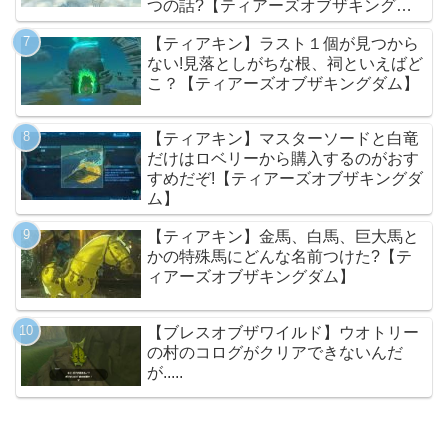
つの話?【ティアーズオブザキングダ
ム】
【ティアキン】ラスト１個が見つから
ない!見落としがちな根、祠といえばど
こ？【ティアーズオブザキングダム】
【ティアキン】マスターソードと白竜
だけはロベリーから購入するのがおす
すめだぞ!【ティアーズオブザキングダ
ム】
【ティアキン】金馬、白馬、巨大馬と
かの特殊馬にどんな名前つけた?【テ
ィアーズオブザキングダム】
【ブレスオブザワイルド】ウオトリー
の村のコログがクリアできないんだ
が.....