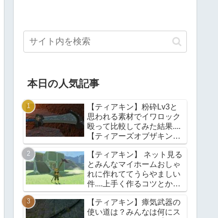
本日の人気記事
【ティアキン】粉砕Lv3と
思われる素材でイワロック
殴って比較してみた結果....
【ティアーズオブザキング
ダム】
【ティアキン】 ネット見る
とみんなマイホームおしゃ
れに作れててうらやましい
件....上手く作るコツとかあ
る？【ティアーズオブザキ
【ティアキン】瘴気武器の
ングダム】
使い道は？みんなは何にス