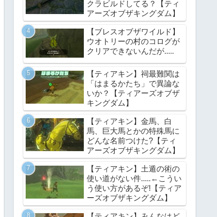
クラビルドしてる？【ティ
アーズオブザキングダム】
【ブレスオブザワイルド】
ウオトリーの村のコログが
クリアできないんだが.....
【ティアキン】祠最難関は
「はまるかたち」で異論な
いか？【ティアーズオブザ
キングダム】
【ティアキン】金馬、白
馬、巨大馬とかの特殊馬に
どんな名前つけた?【ティ
アーズオブザキングダム】
【ティアキン】土遁の術の
使い道がない件.....←こうい
う使い方があるぞ!【ティア
ーズオブザキングダム】
【ティアキン】みんなはど