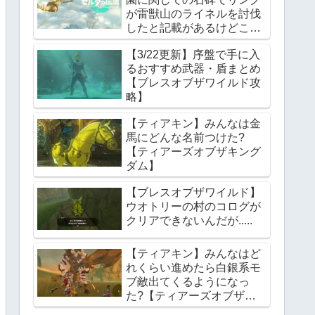
が雷獣山のライネルを討伐
したと記載があるけどこれ
っていつの話?【ティアー
【3/22更新】序盤で手に入
ズオブザキングダム】
るおすすめ武器・盾まとめ
【ブレスオブザワイルド攻
略】
【ティアキン】みんなは金
馬にどんな名前つけた?
【ティアーズオブザキング
ダム】
【ブレスオブザワイルド】
ウオトリーの村のコログが
クリアできないんだが.....
【ティアキン】みんなはど
れくらい進めたら白銀系モ
ブ敵出てくるようになっ
た?【ティアーズオブザキ
ングダム】