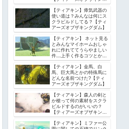
ダム】
【ティアキン】瘴気武器の
使い道は？みんなは何にス
クラビルドしてる？【ティ
アーズオブザキングダム】
【ティアキン】 ネット見る
とみんなマイホームおしゃ
れに作れててうらやましい
件....上手く作るコツとかあ
る？【ティアーズオブザキ
【ティアキン】金馬、白
ングダム】
馬、巨大馬とかの特殊馬に
どんな名前つけた?【ティ
アーズオブザキングダム】
【ティアキン】森人の剣と
か槍って何の素材をスクラ
ビルドするのがいいの？
【ティアーズオブザキング
ダム】
【ティアキン】ミファー公
園に関しての石碑でリンク