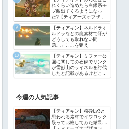
れくらい進めたら白銀系モ
ブ敵出てくるようになっ
た?【ティアーズオブザキ
ングダム】
【ティアキン】ネルドラオ
ルドラなどの龍素材で牙が
どうしても取れない問
題....←ここを狙え!
【ティアキン】ミファー公
園に関しての石碑でリンク
が雷獣山のライネルを討伐
したと記載があるけどこれ
っていつの話?【ティアー
ズオブザキングダム】
今週の人気記事
【ティアキン】粉砕Lv3と
思われる素材でイワロック
殴って比較してみた結果....
【ティアーズオブザキング