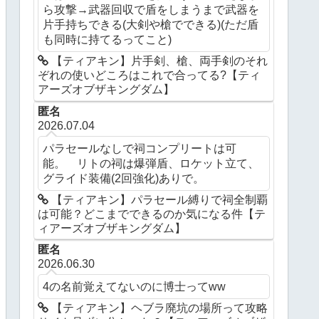
ら攻撃→武器回収で盾をしまうまで武器を
片手持ちできる(大剣や槍でできる)(ただ盾
も同時に持てるってこと)
【ティアキン】片手剣、槍、両手剣のそれ
ぞれの使いどころはこれで合ってる?【ティ
アーズオブザキングダム】
匿名
2026.07.04
パラセールなしで祠コンプリートは可
能。 リトの祠は爆弾盾、ロケット立て、
グライド装備(2回強化)ありで。
【ティアキン】パラセール縛りで祠全制覇
は可能？どこまでできるのか気になる件【テ
ィアーズオブザキングダム】
匿名
2026.06.30
4の名前覚えてないのに博士ってww
【ティアキン】ヘブラ廃坑の場所って攻略