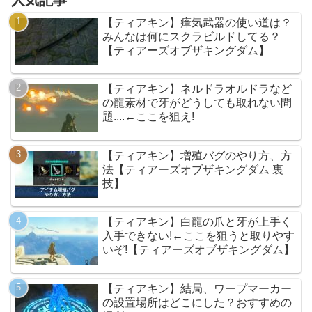
【ティアキン】瘴気武器の使い道は？
みんなは何にスクラビルドしてる？
【ティアーズオブザキングダム】
【ティアキン】ネルドラオルドラなど
の龍素材で牙がどうしても取れない問
題....←ここを狙え!
【ティアキン】増殖バグのやり方、方
法【ティアーズオブザキングダム 裏
技】
【ティアキン】白龍の爪と牙が上手く
入手できない!←ここを狙うと取りやす
いぞ!【ティアーズオブザキングダム】
【ティアキン】結局、ワープマーカー
の設置場所はどこにした？おすすめの