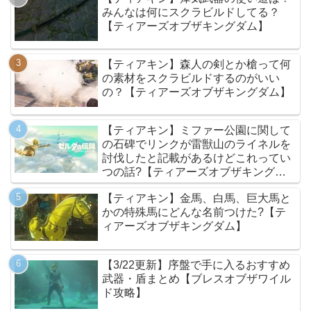
みんなは何にスクラビルドしてる？
【ティアーズオブザキングダム】
【ティアキン】森人の剣とか槍って何
の素材をスクラビルドするのがいい
の？【ティアーズオブザキングダム】
【ティアキン】ミファー公園に関して
の石碑でリンクが雷獣山のライネルを
討伐したと記載があるけどこれってい
つの話?【ティアーズオブザキングダ
ム】
【ティアキン】金馬、白馬、巨大馬と
かの特殊馬にどんな名前つけた?【テ
ィアーズオブザキングダム】
【3/22更新】序盤で手に入るおすすめ
武器・盾まとめ【ブレスオブザワイル
ド攻略】