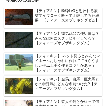
【ティアキン】粉砕Lv3と思われる素
材でイワロック殴って比較してみた結
果....【ティアーズオブザキングダム】
【ティアキン】瘴気武器の使い道は？
みんなは何にスクラビルドしてる？
【ティアーズオブザキングダム】
【ティアキン】 ネット見るとみんなマ
イホームおしゃれに作れててうらやま
しい件....上手く作るコツとかある？
【ティアーズオブザキングダム】
【ティアキン】金馬、白馬、巨大馬と
かの特殊馬にどんな名前つけた?【テ
ィアーズオブザキングダム】
【ティアキン】森人の剣とか槍って何