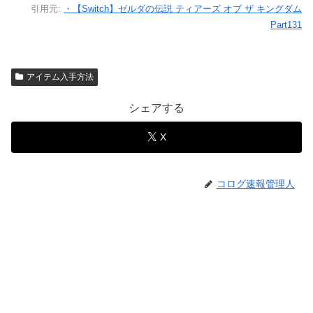
引用元:
・【Switch】ゼルダの伝説 ティアーズ オブ ザ キングダム
Part131
アイテム入手方法
シェアする
X
コログ速報管理人