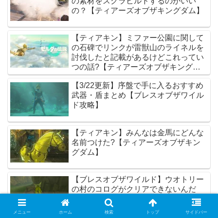
の素材をスクラビルドするのがいい
の？【ティアーズオブザキングダム】
【ティアキン】ミファー公園に関して
の石碑でリンクが雷獣山のライネルを
討伐したと記載があるけどこれってい
つの話?【ティアーズオブザキングダ
ム】
【3/22更新】序盤で手に入るおすすめ
武器・盾まとめ【ブレスオブザワイル
ド攻略】
【ティアキン】みんなは金馬にどんな
名前つけた?【ティアーズオブザキン
グダム】
【ブレスオブザワイルド】ウオトリー
の村のコログがクリアできないんだ
が.....
メニュー
ホーム
検索
トップ
サイドバー