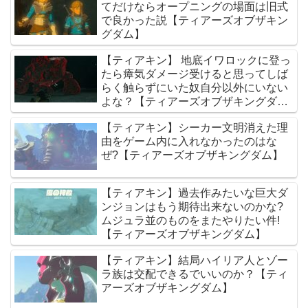
てだけならオープニングの場面は旧式
で良かった説【ティアーズオブザキン
グダム】
【ティアキン】 地底イワロックに登っ
たら瘴気ダメージ受けると思ってしば
らく触らずにいた奴自分以外にいない
よな？【ティアーズオブザキングダ
ム】
【ティアキン】シーカー文明消えた理
由をゲーム内に入れなかったのはな
ぜ?【ティアーズオブザキングダム】
【ティアキン】過去作みたいな巨大ダ
ンジョンはもう期待出来ないのかな?
ムジュラ並のものをまたやりたい件!
【ティアーズオブザキングダム】
【ティアキン】結局ハイリア人とゾー
ラ族は交配できるでいいのか？【ティ
アーズオブザキングダム】