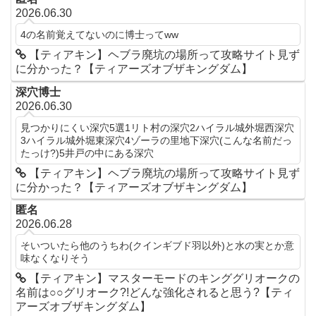
2026.06.30
4の名前覚えてないのに博士ってww
【ティアキン】ヘブラ廃坑の場所って攻略サイト見ず
に分かった？【ティアーズオブザキングダム】
深穴博士
2026.06.30
見つかりにくい深穴5選1リト村の深穴2ハイラル城外堀西深穴
3ハイラル城外堀東深穴4ゾーラの里地下深穴(こんな名前だっ
たっけ?)5井戸の中にある深穴
【ティアキン】ヘブラ廃坑の場所って攻略サイト見ず
に分かった？【ティアーズオブザキングダム】
匿名
2026.06.28
そいついたら他のうちわ(クインギブド羽以外)と水の実とか意
味なくなりそう
【ティアキン】マスターモードのキンググリオークの
名前は○○グリオーク?!どんな強化されると思う?【ティ
アーズオブザキングダム】