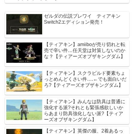
ゼルダの伝説ブレワイ ティアキン
Switch2エディション発売！
【ティアキン】amiiboが売り切れと転
売で辛い件…任天堂は対策しないのか
な？【ティアーズオブザキングダム】
【ティアキン】スクラビルド要素ちょ
っとめんどくさい件….←でも面白いだ
ろ?【ティアーズオブザキングダム】
【ティアキン】みんなは防具は普通に
強化する派?それとも緊張感欲しいか
らあまり防具強化しない派?【ティア
ーズオブザキングダム】
【ティアキン】英傑の服、2着あるっ