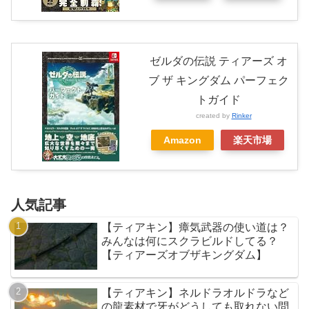
ゼルダの伝説 ティアーズ オ
ブ ザ キングダム パーフェク
トガイド
created by
Rinker
Amazon
楽天市場
人気記事
【ティアキン】瘴気武器の使い道は？
みんなは何にスクラビルドしてる？
【ティアーズオブザキングダム】
【ティアキン】ネルドラオルドラなど
の龍素材で牙がどうしても取れない問