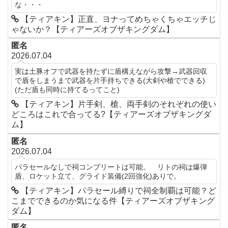
な・・・
【ティアキン】正直、ヨナってめちゃくちゃエッチじ
ゃないか？【ティアーズオブザキングダム】
匿名
2026.07.04
実は土豚オフで武器を持たずに盾構えながら攻撃→武器回収
で盾をしまうまで武器を片手持ちできる(大剣や槍でできる)
(ただ盾も同時に持てるってこと)
【ティアキン】片手剣、槍、両手剣のそれぞれの使い
どころはこれで合ってる?【ティアーズオブザキングダ
ム】
匿名
2026.07.04
パラセールなしで祠コンプリートは可能。 リトの祠は爆弾
盾、ロケット立て、グライド装備(2回強化)ありで。
【ティアキン】パラセール縛りで祠全制覇は可能？ど
こまでできるのか気になる件【ティアーズオブザキング
ダム】
匿名