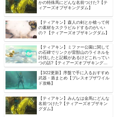
かの特殊馬にどんな名前つけた?【テ
ィアーズオブザキングダム】
【ティアキン】森人の剣とか槍って何
の素材をスクラビルドするのがいい
の？【ティアーズオブザキングダム】
【ティアキン】ミファー公園に関して
の石碑でリンクが雷獣山のライネルを
討伐したと記載があるけどこれってい
つの話?【ティアーズオブザキングダ
ム】
【3/22更新】序盤で手に入るおすすめ
武器・盾まとめ【ブレスオブザワイル
ド攻略】
【ティアキン】みんなは金馬にどんな
名前つけた?【ティアーズオブザキン
グダム】