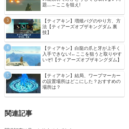
題....←ここを狙え!
【ティアキン】増殖バグのやり方、方
法【ティアーズオブザキングダム 裏
技】
【ティアキン】白龍の爪と牙が上手く
入手できない!←ここを狙うと取りやす
いぞ!【ティアーズオブザキングダム】
【ティアキン】結局、ワープマーカー
の設置場所はどこにした？おすすめの
場所は？
関連記事