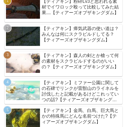
【ティアキン】粉砕Lv3と思われる素
材でイワロック殴って比較してみた結
果....【ティアーズオブザキングダム】
【ティアキン】瘴気武器の使い道は？
みんなは何にスクラビルドしてる？
【ティアーズオブザキングダム】
【ティアキン】森人の剣とか槍って何
の素材をスクラビルドするのがいい
の？【ティアーズオブザキングダム】
【ティアキン】ミファー公園に関して
の石碑でリンクが雷獣山のライネルを
討伐したと記載があるけどこれってい
つの話?【ティアーズオブザキングダ
ム】
【ティアキン】金馬、白馬、巨大馬と
かの特殊馬にどんな名前つけた?【テ
ィアーズオブザキングダム】