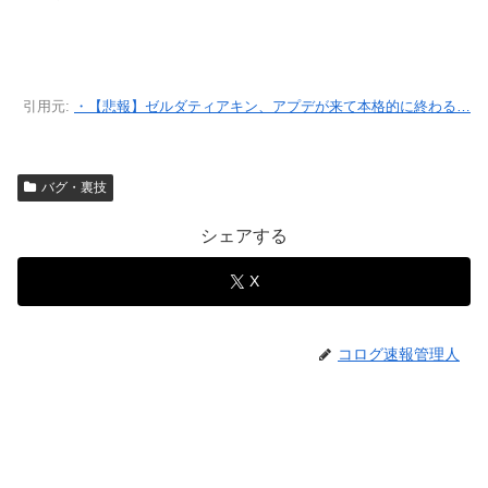
引用元:
・【悲報】ゼルダティアキン、アプデが来て本格的に終わる…
バグ・裏技
シェアする
X
コログ速報管理人