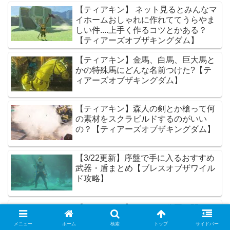
【ティアキン】 ネット見るとみんなマ
イホームおしゃれに作れててうらやま
しい件....上手く作るコツとかある？
【ティアーズオブザキングダム】
【ティアキン】金馬、白馬、巨大馬と
かの特殊馬にどんな名前つけた?【テ
ィアーズオブザキングダム】
【ティアキン】森人の剣とか槍って何
の素材をスクラビルドするのがいい
の？【ティアーズオブザキングダム】
【3/22更新】序盤で手に入るおすすめ
武器・盾まとめ【ブレスオブザワイル
ド攻略】
【ティアキン】ミファー公園に関して
の石碑でリンクが雷獣山のライネルを
メニュー
ホーム
検索
トップ
サイドバー
討伐したと記載があるけどこれってい