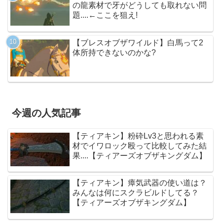
の龍素材で牙がどうしても取れない問
題....←ここを狙え!
【ブレスオブザワイルド】白馬って2
体所持できないのかな?
今週の人気記事
【ティアキン】粉砕Lv3と思われる素
材でイワロック殴って比較してみた結
果....【ティアーズオブザキングダム】
【ティアキン】瘴気武器の使い道は？
みんなは何にスクラビルドしてる？
【ティアーズオブザキングダム】