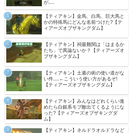
が.....
【ティアキン】金馬、白馬、巨大馬と
かの特殊馬にどんな名前つけた?【テ
ィアーズオブザキングダム】
【ティアキン】祠最難関は「はまるか
たち」で異論ないか？【ティアーズオ
ブザキングダム】
【ティアキン】土遁の術の使い道がな
い件.....←こういう使い方があるぞ!
【ティアーズオブザキングダム】
【ティアキン】みんなはどれくらい進
めたら白銀系モブ敵出てくるようにな
った?【ティアーズオブザキングダ
ム】
【ティアキン】ネルドラオルドラなど