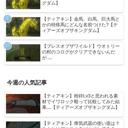
グダム】
【ティアキン】金馬、白馬、巨大馬と
かの特殊馬にどんな名前つけた?【テ
ィアーズオブザキングダム】
【ブレスオブザワイルド】ウオトリー
の村のコログがクリアできないんだ
が.....
今週の人気記事
【ティアキン】粉砕Lv3と思われる素
材でイワロック殴って比較してみた結
果....【ティアーズオブザキングダム】
【ティアキン】瘴気武器の使い道は？