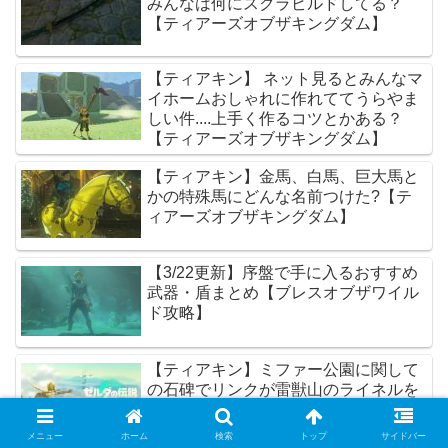
みんなは何にスクラビルドしてる？
【ティアーズオブザキングダム】
【ティアキン】 ネット見るとみんなマ
イホームおしゃれに作れててうらやま
しい件....上手く作るコツとかある？
【ティアーズオブザキングダム】
【ティアキン】金馬、白馬、巨大馬と
かの特殊馬にどんな名前つけた?【テ
ィアーズオブザキングダム】
【3/22更新】序盤で手に入るおすすめ
武器・盾まとめ【ブレスオブザワイル
ド攻略】
【ティアキン】ミファー公園に関して
の石碑でリンクが雷獣山のライネルを
討伐したと記載があるけどこれってい
つの話?【ティアーズオブザキングダ
メニュー
ホーム
検索
トップ
サイドバー