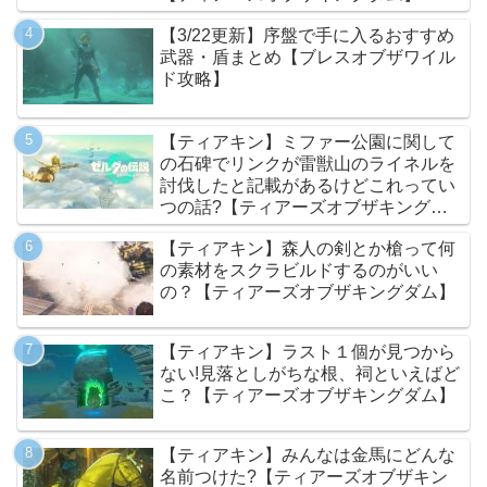
【3/22更新】序盤で手に入るおすすめ
武器・盾まとめ【ブレスオブザワイル
ド攻略】
【ティアキン】ミファー公園に関して
の石碑でリンクが雷獣山のライネルを
討伐したと記載があるけどこれってい
つの話?【ティアーズオブザキングダ
ム】
【ティアキン】森人の剣とか槍って何
の素材をスクラビルドするのがいい
の？【ティアーズオブザキングダム】
【ティアキン】ラスト１個が見つから
ない!見落としがちな根、祠といえばど
こ？【ティアーズオブザキングダム】
【ティアキン】みんなは金馬にどんな
名前つけた?【ティアーズオブザキン