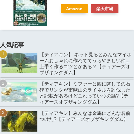
Amazon
楽天市場
人気記事
【ティアキン】 ネット見るとみんなマイホ
ームおしゃれに作れててうらやましい件....
上手く作るコツとかある？【ティアーズオ
ブザキングダム】
【ティアキン】ミファー公園に関しての石
碑でリンクが雷獣山のライネルを討伐した
と記載があるけどこれっていつの話?【テ
ィアーズオブザキングダム】
【ティアキン】みんなは金馬にどんな名前
つけた?【ティアーズオブザキングダム】