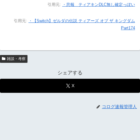
引用元:
・悲報 ティアキンDLC無し確定っぽい
引用元:
・【Switch】ゼルダの伝説 ティアーズ オブ ザ キングダム
Part174
雑談・考察
シェアする
X
コログ速報管理人