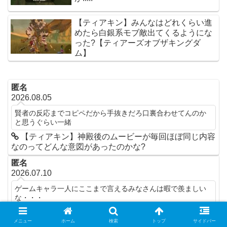
【ティアキン】みんなはどれくらい進
めたら白銀系モブ敵出てくるようにな
った?【ティアーズオブザキングダ
ム】
匿名
2026.08.05
賢者の反応までコピペだから手抜きだろ口裏合わせてんのか
と思うぐらい一緒
【ティアキン】神殿後のムービーが毎回ほぼ同じ内容
なのってどんな意図があったのかな?
匿名
2026.07.10
ゲームキャラ一人にここまで言えるみなさんは暇で羨ましい
な・・・
【ティアキン】正直、ヨナってめちゃくちゃエッチじ
ゃないか？【ティアーズオブザキングダム】
メニュー
ホーム
検索
トップ
サイドバー