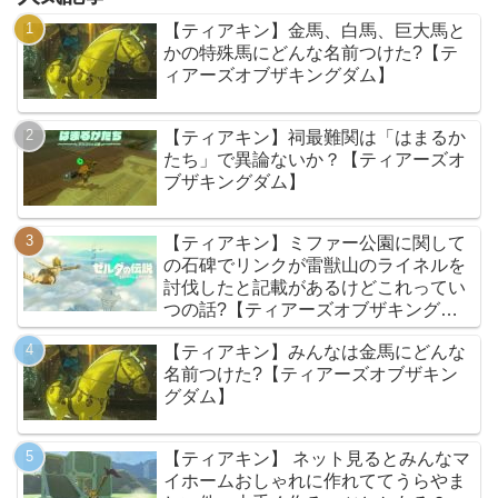
【ティアキン】金馬、白馬、巨大馬と
かの特殊馬にどんな名前つけた?【テ
ィアーズオブザキングダム】
【ティアキン】祠最難関は「はまるか
たち」で異論ないか？【ティアーズオ
ブザキングダム】
【ティアキン】ミファー公園に関して
の石碑でリンクが雷獣山のライネルを
討伐したと記載があるけどこれってい
つの話?【ティアーズオブザキングダ
ム】
【ティアキン】みんなは金馬にどんな
名前つけた?【ティアーズオブザキン
グダム】
【ティアキン】 ネット見るとみんなマ
イホームおしゃれに作れててうらやま