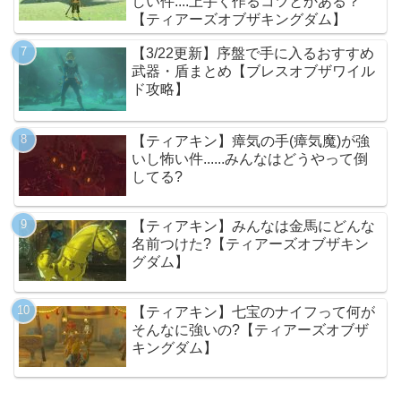
しい件....上手く作るコツとかある？
【ティアーズオブザキングダム】
【3/22更新】序盤で手に入るおすすめ
武器・盾まとめ【ブレスオブザワイル
ド攻略】
【ティアキン】瘴気の手(瘴気魔)が強
いし怖い件......みんなはどうやって倒
してる?
【ティアキン】みんなは金馬にどんな
名前つけた?【ティアーズオブザキン
グダム】
【ティアキン】七宝のナイフって何が
そんなに強いの?【ティアーズオブザ
キングダム】