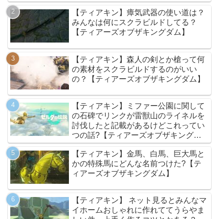
【ティアキン】瘴気武器の使い道は？
みんなは何にスクラビルドしてる？
【ティアーズオブザキングダム】
【ティアキン】森人の剣とか槍って何
の素材をスクラビルドするのがいい
の？【ティアーズオブザキングダム】
【ティアキン】ミファー公園に関して
の石碑でリンクが雷獣山のライネルを
討伐したと記載があるけどこれってい
つの話?【ティアーズオブザキングダ
ム】
【ティアキン】金馬、白馬、巨大馬と
かの特殊馬にどんな名前つけた?【テ
ィアーズオブザキングダム】
【ティアキン】 ネット見るとみんなマ
イホームおしゃれに作れててうらやま