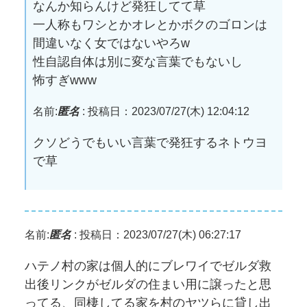
なんか知らんけど発狂してて草
一人称もワシとかオレとかボクのゴロンは
間違いなく女ではないやろw
性自認自体は別に変な言葉でもないし
怖すぎwww
名前:
匿名
:
投稿日：2023/07/27(木) 12:04:12
クソどうでもいい言葉で発狂するネトウヨ
で草
名前:
匿名
:
投稿日：2023/07/27(木) 06:27:17
ハテノ村の家は個人的にブレワイでゼルダ救
出後リンクがゼルダの住まい用に譲ったと思
ってる、同棲してる家を村のヤツらに貸し出