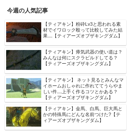
今週の人気記事
【ティアキン】粉砕Lv3と思われる素
材でイワロック殴って比較してみた結
果....【ティアーズオブザキングダム】
【ティアキン】瘴気武器の使い道は？
みんなは何にスクラビルドしてる？
【ティアーズオブザキングダム】
【ティアキン】 ネット見るとみんなマ
イホームおしゃれに作れててうらやま
しい件....上手く作るコツとかある？
【ティアーズオブザキングダム】
【ティアキン】金馬、白馬、巨大馬と
かの特殊馬にどんな名前つけた?【テ
ィアーズオブザキングダム】