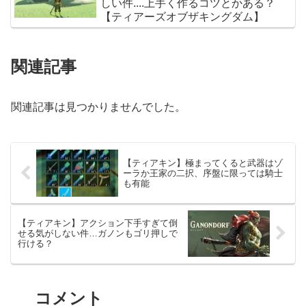
しい件....上手く作るコツとかある？
【ティアーズオブザキングダム】
関連記事
関連記事は見つかりませんでした。
【ティアキン】極まってくると武器はゾ
ーラか王家の二択、序盤に限っては騎士
も有能
【ティアキン】アクション下手すぎて倒
せる気がしない件…ガノンもゴリ押しで
行ける？
コメント