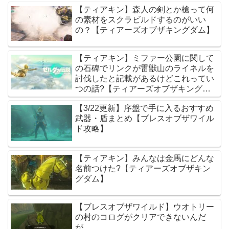
【ティアキン】森人の剣とか槍って何
の素材をスクラビルドするのがいい
の？【ティアーズオブザキングダム】
【ティアキン】ミファー公園に関して
の石碑でリンクが雷獣山のライネルを
討伐したと記載があるけどこれってい
つの話?【ティアーズオブザキングダ
ム】
【3/22更新】序盤で手に入るおすすめ
武器・盾まとめ【ブレスオブザワイル
ド攻略】
【ティアキン】みんなは金馬にどんな
名前つけた?【ティアーズオブザキン
グダム】
【ブレスオブザワイルド】ウオトリー
の村のコログがクリアできないんだ
が.....