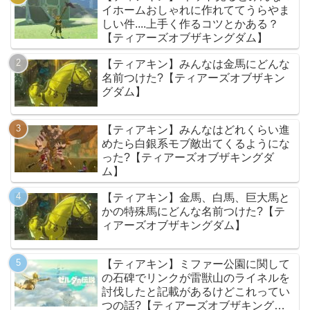
イホームおしゃれに作れててうらやま
しい件....上手く作るコツとかある？
【ティアーズオブザキングダム】
【ティアキン】みんなは金馬にどんな
名前つけた?【ティアーズオブザキン
グダム】
【ティアキン】みんなはどれくらい進
めたら白銀系モブ敵出てくるようにな
った?【ティアーズオブザキングダ
ム】
【ティアキン】金馬、白馬、巨大馬と
かの特殊馬にどんな名前つけた?【テ
ィアーズオブザキングダム】
【ティアキン】ミファー公園に関して
の石碑でリンクが雷獣山のライネルを
討伐したと記載があるけどこれってい
つの話?【ティアーズオブザキングダ