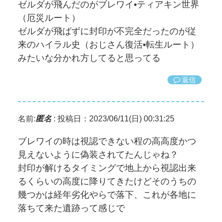
ゼルダが飛んだのがブレワイ•ティアキン世界
（厄災ルート）
ゼルダが飛ばずに封印が不完全だったのが従
来のハイラル史（おじさん復活•転生ルート）
みたいな分かれ方してると思ってる
返信
名前:
匿名
:
投稿日：2023/06/11(日) 00:31:25
ブレワイの時は視認できない程の高高度かつ
見えないように偽装されてたんじゃね？
封印が解けるタイミングで地上から視認出来
るくらいの高度に降りてきたけどそのうちの
幾つかは経年劣化やらで落下、これが各地に
落ちて来た遺跡って感じで