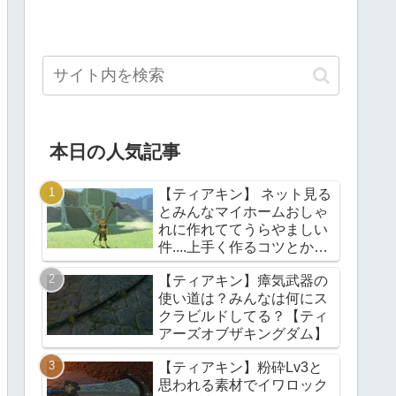
本日の人気記事
【ティアキン】 ネット見る
とみんなマイホームおしゃ
れに作れててうらやましい
件....上手く作るコツとかあ
る？【ティアーズオブザキ
【ティアキン】瘴気武器の
ングダム】
使い道は？みんなは何にス
クラビルドしてる？【ティ
アーズオブザキングダム】
【ティアキン】粉砕Lv3と
思われる素材でイワロック