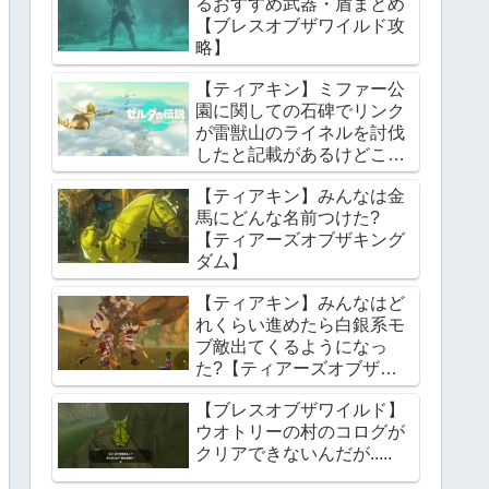
るおすすめ武器・盾まとめ
【ブレスオブザワイルド攻
略】
【ティアキン】ミファー公
園に関しての石碑でリンク
が雷獣山のライネルを討伐
したと記載があるけどこれ
っていつの話?【ティアー
【ティアキン】みんなは金
ズオブザキングダム】
馬にどんな名前つけた?
【ティアーズオブザキング
ダム】
【ティアキン】みんなはど
れくらい進めたら白銀系モ
ブ敵出てくるようになっ
た?【ティアーズオブザキ
ングダム】
【ブレスオブザワイルド】
ウオトリーの村のコログが
クリアできないんだが.....