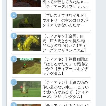
殴って比較してみた結果....
【ティアーズオブザキング
ダム】
【ブレスオブザワイルド】
ウオトリーの村のコログが
クリアできないんだが.....
【ティアキン】金馬、白
馬、巨大馬とかの特殊馬に
どんな名前つけた?【ティ
アーズオブザキングダム】
【ティアキン】祠最難関は
「はまるかたち」で異論な
いか？【ティアーズオブザ
キングダム】
【ティアキン】土遁の術の
使い道がない件.....←こうい
う使い方があるぞ!【ティア
ーズオブザキングダム】
【ティアキン】みんなはど