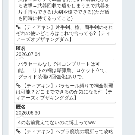
ら攻撃→武器回収で盾をしまうまで武器を
片手持ちできる(大剣や槍でできる)(ただ盾
も同時に持てるってこと)
【ティアキン】片手剣、槍、両手剣のそれ
ぞれの使いどころはこれで合ってる?【ティ
アーズオブザキングダム】
匿名
2026.07.04
パラセールなしで祠コンプリートは可
能。 リトの祠は爆弾盾、ロケット立て、
グライド装備(2回強化)ありで。
【ティアキン】パラセール縛りで祠全制覇
は可能？どこまでできるのか気になる件【テ
ィアーズオブザキングダム】
匿名
2026.06.30
4の名前覚えてないのに博士ってww
【ティアキン】ヘブラ廃坑の場所って攻略