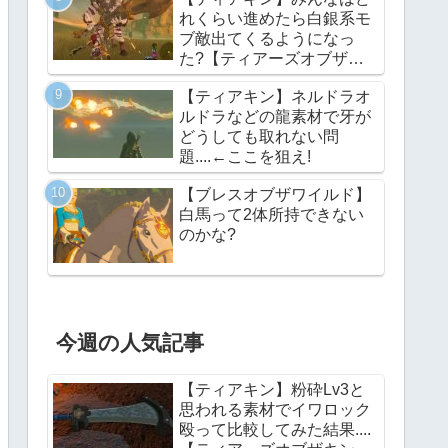
れくらい進めたら白銀系モ
ブ敵出てくるようになっ
た?【ティアーズオブザキ
ングダム】
【ティアキン】ネルドラオ
ルドラなどの龍素材で牙が
どうしても取れない問
題....←ここを狙え!
【ブレスオブザワイルド】
白馬って2体所持できない
のかな?
今週の人気記事
【ティアキン】粉砕Lv3と
思われる素材でイワロック
殴って比較してみた結果....