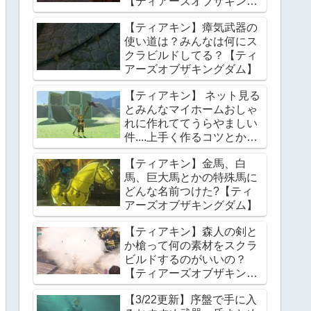
【ティアーズオブザキング
ダム】
【ティアキン】瘴気武器の
使い道は？みんなは何にス
クラビルドしてる？【ティ
アーズオブザキングダム】
【ティアキン】 ネット見る
とみんなマイホームおしゃ
れに作れててうらやましい
件....上手く作るコツとかあ
る？【ティアーズオブザキ
【ティアキン】金馬、白
ングダム】
馬、巨大馬とかの特殊馬に
どんな名前つけた?【ティ
アーズオブザキングダム】
【ティアキン】森人の剣と
か槍って何の素材をスクラ
ビルドするのがいいの？
【ティアーズオブザキング
ダム】
【3/22更新】序盤で手に入