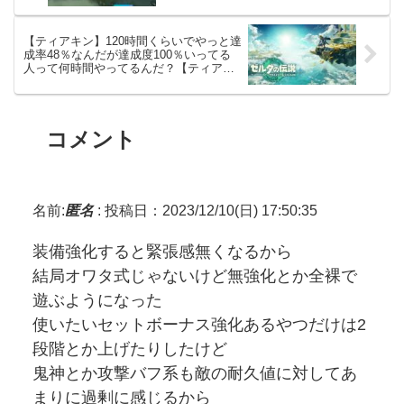
【ティアキン】120時間くらいでやっと達
成率48％なんだが達成度100％いってる
人って何時間やってるんだ？【ティアー
ズオブザキングダム】
コメント
名前:
匿名
:
投稿日：2023/12/10(日) 17:50:35
装備強化すると緊張感無くなるから
結局オワタ式じゃないけど無強化とか全裸で
遊ぶようになった
使いたいセットボーナス強化あるやつだけは2
段階とか上げたりしたけど
鬼神とか攻撃バフ系も敵の耐久値に対してあ
まりに過剰に感じるから