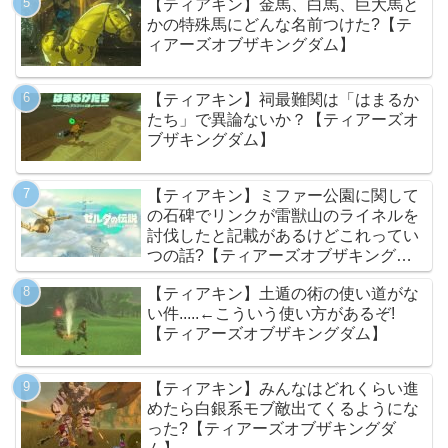
【ティアキン】金馬、白馬、巨大馬と
かの特殊馬にどんな名前つけた?【テ
ィアーズオブザキングダム】
【ティアキン】祠最難関は「はまるか
たち」で異論ないか？【ティアーズオ
ブザキングダム】
【ティアキン】ミファー公園に関して
の石碑でリンクが雷獣山のライネルを
討伐したと記載があるけどこれってい
つの話?【ティアーズオブザキングダ
ム】
【ティアキン】土遁の術の使い道がな
い件.....←こういう使い方があるぞ!
【ティアーズオブザキングダム】
【ティアキン】みんなはどれくらい進
めたら白銀系モブ敵出てくるようにな
った?【ティアーズオブザキングダ