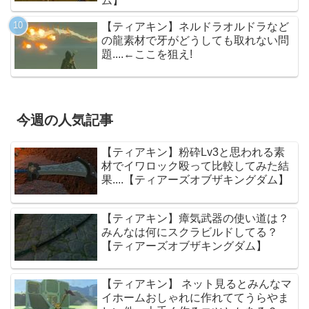
ム】
【ティアキン】ネルドラオルドラなど
の龍素材で牙がどうしても取れない問
題....←ここを狙え!
今週の人気記事
【ティアキン】粉砕Lv3と思われる素
材でイワロック殴って比較してみた結
果....【ティアーズオブザキングダム】
【ティアキン】瘴気武器の使い道は？
みんなは何にスクラビルドしてる？
【ティアーズオブザキングダム】
【ティアキン】 ネット見るとみんなマ
イホームおしゃれに作れててうらやま