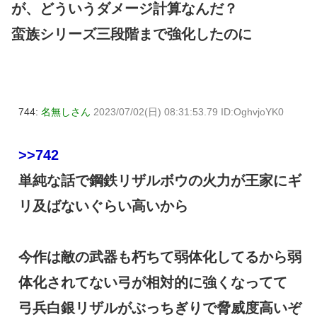
が、どういうダメージ計算なんだ？
蛮族シリーズ三段階まで強化したのに
744:
名無しさん
2023/07/02(日) 08:31:53.79 ID:OghvjoYK0
>>742
単純な話で鋼鉄リザルボウの火力が王家にギ
リ及ばないぐらい高いから
今作は敵の武器も朽ちて弱体化してるから弱
体化されてない弓が相対的に強くなってて
弓兵白銀リザルがぶっちぎりで脅威度高いぞ