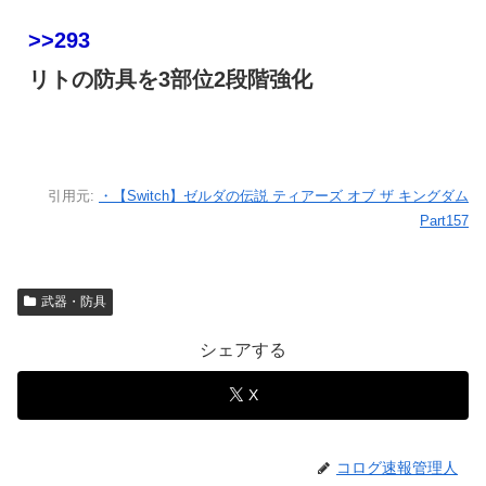
>>293
リトの防具を3部位2段階強化
引用元:
・【Switch】ゼルダの伝説 ティアーズ オブ ザ キングダム
Part157
武器・防具
シェアする
X
コログ速報管理人