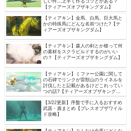
しい件....上手く作るコツとかある？
【ティアーズオブザキングダム】
【ティアキン】金馬、白馬、巨大馬と
かの特殊馬にどんな名前つけた?【テ
ィアーズオブザキングダム】
【ティアキン】森人の剣とか槍って何
の素材をスクラビルドするのがいい
の？【ティアーズオブザキングダム】
【ティアキン】ミファー公園に関して
の石碑でリンクが雷獣山のライネルを
討伐したと記載があるけどこれってい
つの話?【ティアーズオブザキングダ
ム】
【3/22更新】序盤で手に入るおすすめ
武器・盾まとめ【ブレスオブザワイル
ド攻略】
【ティアキン】みんなは金馬にどんな