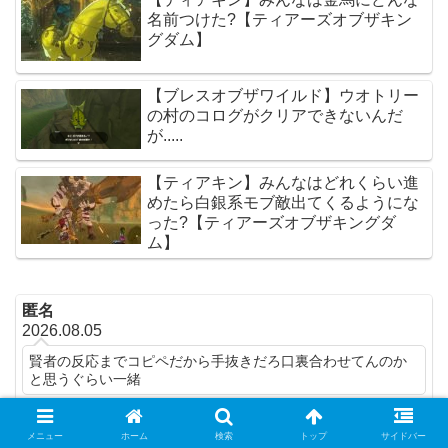
名前つけた?【ティアーズオブザキン
グダム】
【ブレスオブザワイルド】ウオトリー
の村のコログがクリアできないんだ
が.....
【ティアキン】みんなはどれくらい進
めたら白銀系モブ敵出てくるようにな
った?【ティアーズオブザキングダ
ム】
匿名
2026.08.05
賢者の反応までコピペだから手抜きだろ口裏合わせてんのか
と思うぐらい一緒
【ティアキン】神殿後のムービーが毎回ほぼ同じ内容
なのってどんな意図があったのかな?
メニュー
ホーム
検索
トップ
サイドバー