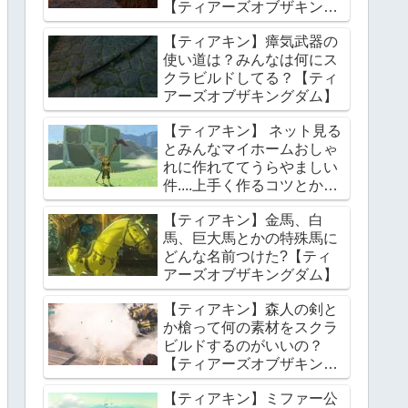
【ティアーズオブザキング
ダム】
【ティアキン】瘴気武器の
使い道は？みんなは何にス
クラビルドしてる？【ティ
アーズオブザキングダム】
【ティアキン】 ネット見る
とみんなマイホームおしゃ
れに作れててうらやましい
件....上手く作るコツとかあ
る？【ティアーズオブザキ
【ティアキン】金馬、白
ングダム】
馬、巨大馬とかの特殊馬に
どんな名前つけた?【ティ
アーズオブザキングダム】
【ティアキン】森人の剣と
か槍って何の素材をスクラ
ビルドするのがいいの？
【ティアーズオブザキング
ダム】
【ティアキン】ミファー公