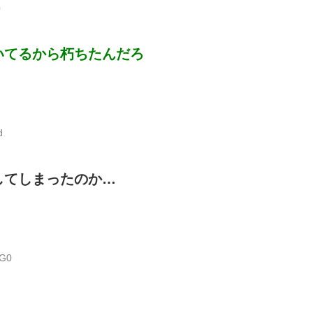
0
いてるから朽ちたんだろ
d
してしまったのか…
sG0