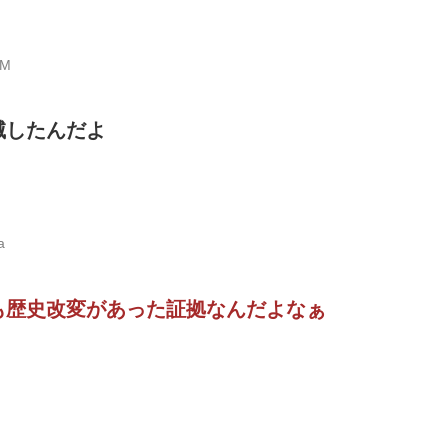
uM
滅したんだよ
a
も歴史改変があった証拠なんだよなぁ