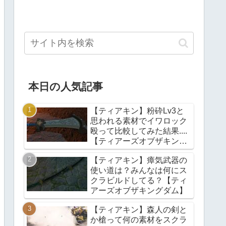
本日の人気記事
【ティアキン】粉砕Lv3と
思われる素材でイワロック
殴って比較してみた結果....
【ティアーズオブザキング
ダム】
【ティアキン】瘴気武器の
使い道は？みんなは何にス
クラビルドしてる？【ティ
アーズオブザキングダム】
【ティアキン】森人の剣と
か槍って何の素材をスクラ