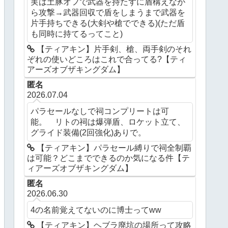
実は土豚オフで武器を持たずに盾構えなが
ら攻撃→武器回収で盾をしまうまで武器を
片手持ちできる(大剣や槍でできる)(ただ盾
も同時に持てるってこと)
【ティアキン】片手剣、槍、両手剣のそれ
ぞれの使いどころはこれで合ってる?【ティ
アーズオブザキングダム】
匿名
2026.07.04
パラセールなしで祠コンプリートは可
能。 リトの祠は爆弾盾、ロケット立て、
グライド装備(2回強化)ありで。
【ティアキン】パラセール縛りで祠全制覇
は可能？どこまでできるのか気になる件【テ
ィアーズオブザキングダム】
匿名
2026.06.30
4の名前覚えてないのに博士ってww
【ティアキン】ヘブラ廃坑の場所って攻略