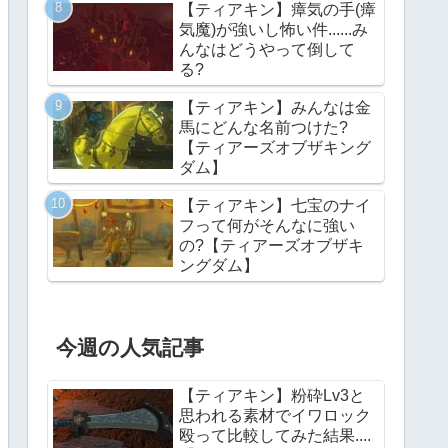
【ティアキン】瘴気の手(瘴
気魔)が強いし怖い件......み
んなはどうやって倒して
る?
【ティアキン】みんなは金
馬にどんな名前つけた?
【ティアーズオブザキング
ダム】
【ティアキン】七宝のナイ
フって何がそんなに強い
の?【ティアーズオブザキ
ングダム】
今週の人気記事
【ティアキン】粉砕Lv3と
思われる素材でイワロック
殴って比較してみた結果....