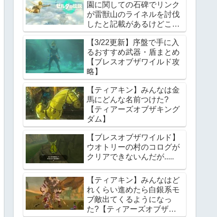
園に関しての石碑でリンク
が雷獣山のライネルを討伐
したと記載があるけどこれ
っていつの話?【ティアー
【3/22更新】序盤で手に入
ズオブザキングダム】
るおすすめ武器・盾まとめ
【ブレスオブザワイルド攻
略】
【ティアキン】みんなは金
馬にどんな名前つけた?
【ティアーズオブザキング
ダム】
【ブレスオブザワイルド】
ウオトリーの村のコログが
クリアできないんだが.....
【ティアキン】みんなはど
れくらい進めたら白銀系モ
ブ敵出てくるようになっ
た?【ティアーズオブザキ