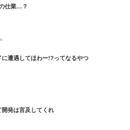
の仕業…？
3a
に遭遇してほわー!?ってなるやつ
0
て開発は言及してくれ