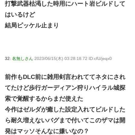
打撃武器枯渇した時用にハート岩ビルドして
はいるけど
結局ピッケル止まり
32:
名無しさん
2023/06/15(木) 03:28:18.72 ID:cfU/jeqx0
前作もDLC前に雑用剣言われててネタにされ
てたけど歩行ガーディアン狩りハイラル城探
索で覚醒するからまだ使えた
今作はゼルダが癒した設定入れてビルドした
ら耐久増えないバグまで付いてこのザマは開
発はマッソそんなに嫌いなの？