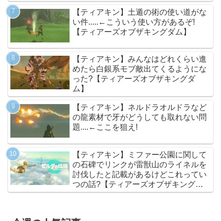
【ティアキン】土遁の術の使い道がな
い件.....←こういう使い方があるぞ!
【ティアーズオブザキングダム】
【ティアキン】みんなはどれくらい進
めたら白銀系モブ敵出てくるようにな
った?【ティアーズオブザキングダ
ム】
【ティアキン】ネルドラオルドラなど
の龍素材で牙がどうしても取れない問
題....←ここを狙え!
【ティアキン】ミファー公園に関して
の石碑でリンクが雷獣山のライネルを
討伐したと記載があるけどこれってい
つの話?【ティアーズオブザキングダ
ム】