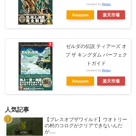
created by
Rinker
Amazon
楽天市場
ゼルダの伝説 ティアーズ オ
ブ ザ キングダム パーフェク
トガイド
created by
Rinker
Amazon
楽天市場
人気記事
【ブレスオブザワイルド】ウオトリー
の村のコログがクリアできないんだ
が.....