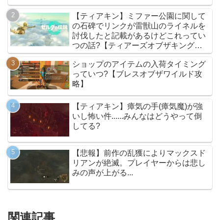
【ティアキン】ミファー公園に関して
の石碑でリンクが雷獣山のライネルを
討伐したと記載があるけどこれってい
つの話?【ティアーズオブザキングダ
ム】
ショップのアイテムの入荷タイミング
っていつ?【ブレスオブザワイルド攻
略】
【ティアキン】瘴気の手(瘴気魔)が強
いし怖い件......みんなはどうやって倒
してる?
【悲報】前作の乱獲によりマックスド
リアンが絶滅。プレイヤーからは悲し
みの声が上がる...
関連記事