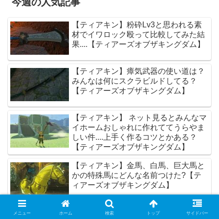
今週の人気記事
【ティアキン】粉砕Lv3と思われる素
材でイワロック殴って比較してみた結
果....【ティアーズオブザキングダム】
【ティアキン】瘴気武器の使い道は？
みんなは何にスクラビルドしてる？
【ティアーズオブザキングダム】
【ティアキン】 ネット見るとみんなマ
イホームおしゃれに作れててうらやま
しい件....上手く作るコツとかある？
【ティアーズオブザキングダム】
【ティアキン】金馬、白馬、巨大馬と
かの特殊馬にどんな名前つけた?【テ
ィアーズオブザキングダム】
【ティアキン】森人の剣とか槍って何
メニュー
ホーム
検索
トップ
サイドバー