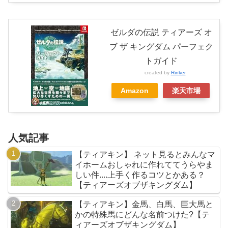
ゼルダの伝説 ティアーズ オ
ブ ザ キングダム パーフェク
トガイド
created by
Rinker
Amazon
楽天市場
人気記事
【ティアキン】 ネット見るとみんなマ
イホームおしゃれに作れててうらやま
しい件....上手く作るコツとかある？
【ティアーズオブザキングダム】
【ティアキン】金馬、白馬、巨大馬と
かの特殊馬にどんな名前つけた?【テ
ィアーズオブザキングダム】