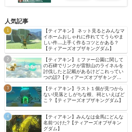
人気記事
【ティアキン】 ネット見るとみんなマ
イホームおしゃれに作れててうらやま
しい件....上手く作るコツとかある？
【ティアーズオブザキングダム】
【ティアキン】ミファー公園に関して
の石碑でリンクが雷獣山のライネルを
討伐したと記載があるけどこれってい
つの話?【ティアーズオブザキングダ
ム】
【ティアキン】ラスト１個が見つから
ない!見落としがちな根、祠といえばど
こ？【ティアーズオブザキングダム】
【ティアキン】みんなは金馬にどんな
名前つけた?【ティアーズオブザキン
グダム】