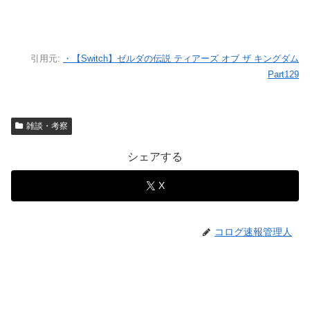
引用元:
・【Switch】ゼルダの伝説 ティアーズ オブ ザ キングダム
Part129
雑談・考察
シェアする
X
コログ速報管理人