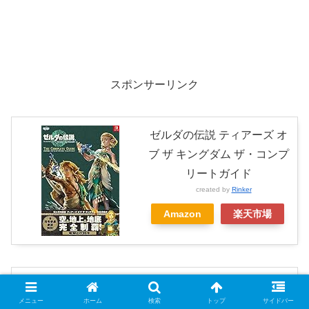
スポンサーリンク
ゼルダの伝説 ティアーズ オ
ブ ザ キングダム ザ・コンプ
リートガイド
created by
Rinker
Amazon
楽天市場
ゼルダの伝説 ティアーズ オ
メニュー
ホーム
検索
トップ
サイドバー
ブ ザ キングダム パーフェク