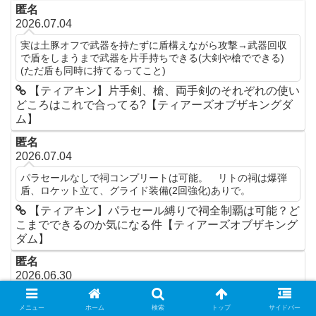
匿名
2026.07.04
実は土豚オフで武器を持たずに盾構えながら攻撃→武器回収
で盾をしまうまで武器を片手持ちできる(大剣や槍でできる)
(ただ盾も同時に持てるってこと)
【ティアキン】片手剣、槍、両手剣のそれぞれの使い
どころはこれで合ってる?【ティアーズオブザキングダ
ム】
匿名
2026.07.04
パラセールなしで祠コンプリートは可能。 リトの祠は爆弾
盾、ロケット立て、グライド装備(2回強化)ありで。
【ティアキン】パラセール縛りで祠全制覇は可能？ど
こまでできるのか気になる件【ティアーズオブザキング
ダム】
匿名
2026.06.30
4の名前覚えてないのに博士ってww
メニュー
ホーム
検索
トップ
サイドバー