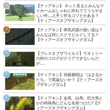
【ティアキン】 ネット見るとみんなマ
イホームおしゃれに作れててうらやま
しい件....上手く作るコツとかある？
【ティアーズオブザキングダム】
【ティアキン】瘴気武器の使い道は？
みんなは何にスクラビルドしてる？
【ティアーズオブザキングダム】
【ブレスオブザワイルド】ウオトリー
の村のコログがクリアできないんだ
が.....
【ティアキン】祠最難関は「はまるか
たち」で異論ないか？【ティアーズオ
ブザキングダム】
【ティアキン】金馬、白馬、巨大馬と
かの特殊馬にどんな名前つけた?【テ
ィアーズオブザキングダム】