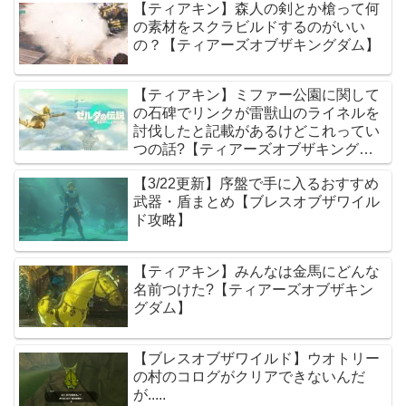
【ティアキン】森人の剣とか槍って何
の素材をスクラビルドするのがいい
の？【ティアーズオブザキングダム】
【ティアキン】ミファー公園に関して
の石碑でリンクが雷獣山のライネルを
討伐したと記載があるけどこれってい
つの話?【ティアーズオブザキングダ
ム】
【3/22更新】序盤で手に入るおすすめ
武器・盾まとめ【ブレスオブザワイル
ド攻略】
【ティアキン】みんなは金馬にどんな
名前つけた?【ティアーズオブザキン
グダム】
【ブレスオブザワイルド】ウオトリー
の村のコログがクリアできないんだ
が.....