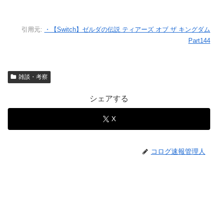
引用元:
・【Switch】ゼルダの伝説 ティアーズ オブ ザ キングダム
Part144
雑談・考察
シェアする
X
コログ速報管理人