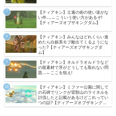
【ティアキン】土遁の術の使い道がな
い件.....←こういう使い方があるぞ!
【ティアーズオブザキングダム】
【ティアキン】みんなはどれくらい進
めたら白銀系モブ敵出てくるようにな
った?【ティアーズオブザキングダ
ム】
【ティアキン】ネルドラオルドラなど
の龍素材で牙がどうしても取れない問
題....←ここを狙え!
【ティアキン】ミファー公園に関して
の石碑でリンクが雷獣山のライネルを
討伐したと記載があるけどこれってい
つの話?【ティアーズオブザキングダ
ム】