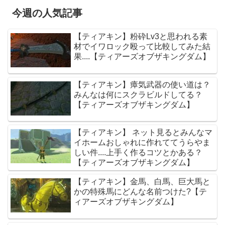
今週の人気記事
【ティアキン】粉砕Lv3と思われる素
材でイワロック殴って比較してみた結
果....【ティアーズオブザキングダム】
【ティアキン】瘴気武器の使い道は？
みんなは何にスクラビルドしてる？
【ティアーズオブザキングダム】
【ティアキン】 ネット見るとみんなマ
イホームおしゃれに作れててうらやま
しい件....上手く作るコツとかある？
【ティアーズオブザキングダム】
【ティアキン】金馬、白馬、巨大馬と
かの特殊馬にどんな名前つけた?【テ
ィアーズオブザキングダム】