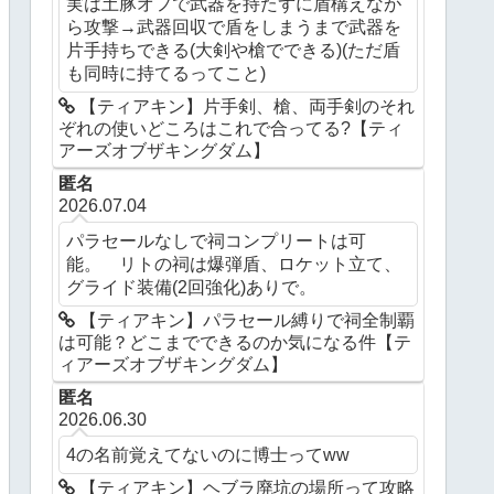
実は土豚オフで武器を持たずに盾構えなが
ら攻撃→武器回収で盾をしまうまで武器を
片手持ちできる(大剣や槍でできる)(ただ盾
も同時に持てるってこと)
【ティアキン】片手剣、槍、両手剣のそれ
ぞれの使いどころはこれで合ってる?【ティ
アーズオブザキングダム】
匿名
2026.07.04
パラセールなしで祠コンプリートは可
能。 リトの祠は爆弾盾、ロケット立て、
グライド装備(2回強化)ありで。
【ティアキン】パラセール縛りで祠全制覇
は可能？どこまでできるのか気になる件【テ
ィアーズオブザキングダム】
匿名
2026.06.30
4の名前覚えてないのに博士ってww
【ティアキン】ヘブラ廃坑の場所って攻略