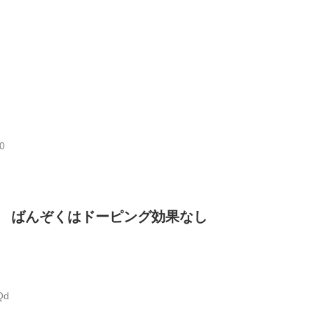
i0
 ばんぞくはドーピング効果なし
Qd