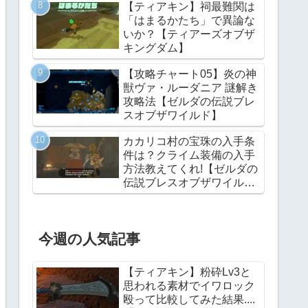
【ティアキン】祠最難関は
「はまるかたち」で異論な
いか？【ティアーズオブザ
キングダム】
【攻略チャート05】炎の神
獣ヴァ・ルーダニア 謎解き
攻略法【ゼルダの伝説ブレ
スオブザワイルド】
カカリコ村の宝珠の入手条
件は？クライム装備の入手
方法教えてくれ!【ゼルダの
伝説ブレスオブザワイル
ド】
今週の人気記事
【ティアキン】粉砕Lv3と
思われる素材でイワロック
殴って比較してみた結果....