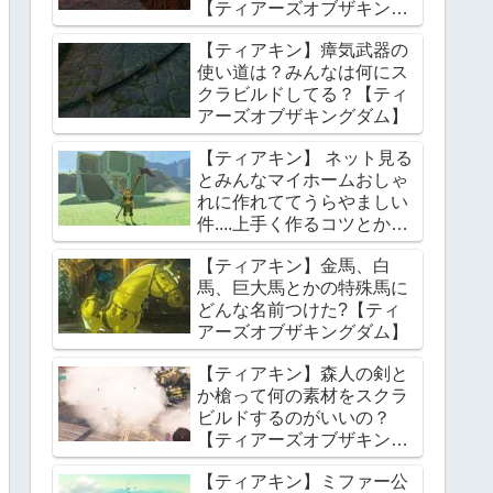
【ティアーズオブザキング
ダム】
【ティアキン】瘴気武器の
使い道は？みんなは何にス
クラビルドしてる？【ティ
アーズオブザキングダム】
【ティアキン】 ネット見る
とみんなマイホームおしゃ
れに作れててうらやましい
件....上手く作るコツとかあ
る？【ティアーズオブザキ
【ティアキン】金馬、白
ングダム】
馬、巨大馬とかの特殊馬に
どんな名前つけた?【ティ
アーズオブザキングダム】
【ティアキン】森人の剣と
か槍って何の素材をスクラ
ビルドするのがいいの？
【ティアーズオブザキング
ダム】
【ティアキン】ミファー公