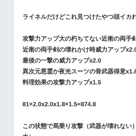
ライネルだけどこれ見つけたやつ頭イカ
攻撃力アップ大の朽ちてない近衛の両手剣+モ
近衛の両手剣の壊れかけ時威力アップx2.
最後の一撃の威力アップx2.0
異次元悪霊か夜光スーツの骨武器得意x1.
料理効果の攻撃力アップx1.5
81×2.0x2.0x1.8×1.5=874.8
この状態で馬乗り攻撃（武器が壊れない）874.