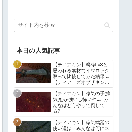
本日の人気記事
【ティアキン】粉砕Lv3と
思われる素材でイワロック
殴って比較してみた結果....
【ティアーズオブザキング
ダム】
【ティアキン】瘴気の手(瘴
気魔)が強いし怖い件......み
んなはどうやって倒して
る?
【ティアキン】瘴気武器の
使い道は？みんなは何にス