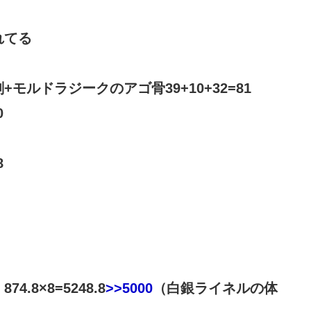
れてる
ルドラジークのアゴ骨39+10+32=81
0
8
8×8=5248.8
>>5000
（白銀ライネルの体