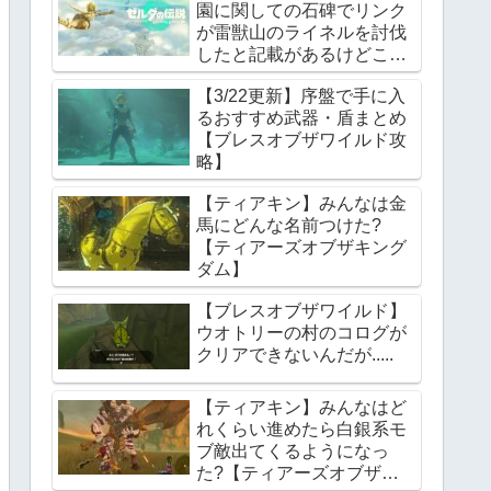
園に関しての石碑でリンク
が雷獣山のライネルを討伐
したと記載があるけどこれ
っていつの話?【ティアー
【3/22更新】序盤で手に入
ズオブザキングダム】
るおすすめ武器・盾まとめ
【ブレスオブザワイルド攻
略】
【ティアキン】みんなは金
馬にどんな名前つけた?
【ティアーズオブザキング
ダム】
【ブレスオブザワイルド】
ウオトリーの村のコログが
クリアできないんだが.....
【ティアキン】みんなはど
れくらい進めたら白銀系モ
ブ敵出てくるようになっ
た?【ティアーズオブザキ