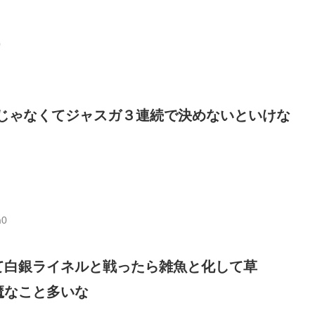
0
じゃなくてジャスガ３連続で決めないといけな
m0
て白銀ライネルと戦ったら雑魚と化して草
魔なこと多いな