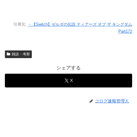
引用元:
・【Switch】ゼルダの伝説 ティアーズ オブ ザ キングダム
Part172
雑談・考察
シェアする
X
コログ速報管理人