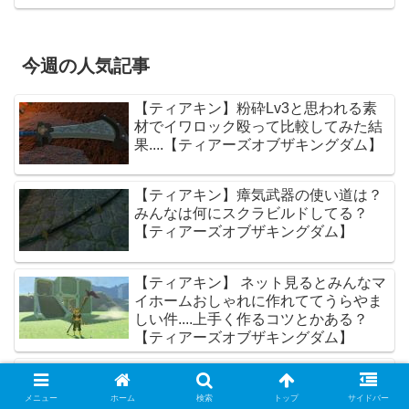
今週の人気記事
【ティアキン】粉砕Lv3と思われる素
材でイワロック殴って比較してみた結
果....【ティアーズオブザキングダム】
【ティアキン】瘴気武器の使い道は？
みんなは何にスクラビルドしてる？
【ティアーズオブザキングダム】
【ティアキン】 ネット見るとみんなマ
イホームおしゃれに作れててうらやま
しい件....上手く作るコツとかある？
【ティアーズオブザキングダム】
【ティアキン】金馬、白馬、巨大馬と
かの特殊馬にどんな名前つけた?【テ
メニュー
ホーム
検索
トップ
サイドバー
ィアーズオブザキングダム】