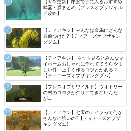
【3/22更新】序盤で手に入るおすすめ
武器・盾まとめ【ブレスオブザワイル
ド攻略】
【ティアキン】みんなは金馬にどんな
名前つけた?【ティアーズオブザキン
グダム】
【ティアキン】 ネット見るとみんなマ
イホームおしゃれに作れててうらやま
しい件....上手く作るコツとかある？
【ティアーズオブザキングダム】
【ブレスオブザワイルド】ウオトリー
の村のコログがクリアできないんだ
が.....
【ティアキン】七宝のナイフって何が
そんなに強いの?【ティアーズオブザ
キングダム】