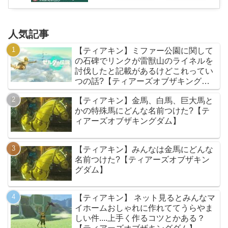
人気記事
【ティアキン】ミファー公園に関して
の石碑でリンクが雷獣山のライネルを
討伐したと記載があるけどこれってい
つの話?【ティアーズオブザキングダ
ム】
【ティアキン】金馬、白馬、巨大馬と
かの特殊馬にどんな名前つけた?【テ
ィアーズオブザキングダム】
【ティアキン】みんなは金馬にどんな
名前つけた?【ティアーズオブザキン
グダム】
【ティアキン】 ネット見るとみんなマ
イホームおしゃれに作れててうらやま
しい件....上手く作るコツとかある？