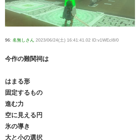
96:
名無しさん
2023/06/24(土) 16:41:41.02 ID:v1WEcI8/0
今作の難関祠は
はまる形
固定するもの
進む力
空に見える円
氷の導き
大と小の選択