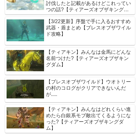
討伐したと記載があるけどこれってい
つの話?【ティアーズオブザキングダ
ム】
【3/22更新】序盤で手に入るおすすめ
武器・盾まとめ【ブレスオブザワイル
ド攻略】
【ティアキン】みんなは金馬にどんな
名前つけた?【ティアーズオブザキン
グダム】
【ブレスオブザワイルド】ウオトリー
の村のコログがクリアできないんだ
が.....
【ティアキン】みんなはどれくらい進
めたら白銀系モブ敵出てくるようにな
った?【ティアーズオブザキングダ
ム】