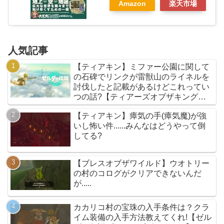
Amazon
楽天市場
人気記事
【ティアキン】ミファー公園に関して
の石碑でリンクが雷獣山のライネルを
討伐したと記載があるけどこれってい
つの話?【ティアーズオブザキングダ
ム】
【ティアキン】瘴気の手(瘴気魔)が強
いし怖い件......みんなはどうやって倒
してる?
【ブレスオブザワイルド】ウオトリー
の村のコログがクリアできないんだ
が.....
カカリコ村の宝珠の入手条件は？クラ
イム装備の入手方法教えてくれ!【ゼル