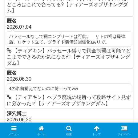
どころはこれで合ってる?【ティアーズオブザキングダ
ム】
匿名
2026.07.04
パラセールなしで祠コンプリートは可能。 リトの祠は爆弾
盾、ロケット立て、グライド装備(2回強化)ありで。
【ティアキン】パラセール縛りで祠全制覇は可能？ど
こまでできるのか気になる件【ティアーズオブザキング
ダム】
匿名
2026.06.30
4の名前覚えてないのに博士ってww
【ティアキン】ヘブラ廃坑の場所って攻略サイト見ず
に分かった？【ティアーズオブザキングダム】
深穴博士
2026.06.30
見つかりにくい深穴5選1リト村の深穴2ハイラル城外堀西深穴
3ハイラル城外堀東深穴4ゾーラの里地下深穴(こんな名前だっ
メニュー
ホーム
検索
トップ
サイドバー