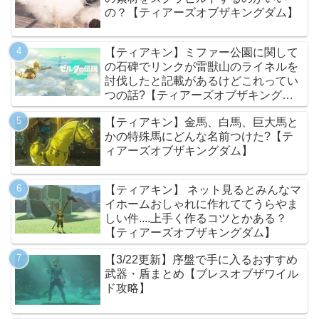
の？【ティアーズオブザキングダム】
【ティアキン】ミファー公園に関して
の石碑でリンクが雷獣山のライネルを
討伐したと記載があるけどこれってい
つの話?【ティアーズオブザキングダ
ム】
【ティアキン】金馬、白馬、巨大馬と
かの特殊馬にどんな名前つけた?【テ
ィアーズオブザキングダム】
【ティアキン】 ネット見るとみんなマ
イホームおしゃれに作れててうらやま
しい件....上手く作るコツとかある？
【ティアーズオブザキングダム】
【3/22更新】序盤で手に入るおすすめ
武器・盾まとめ【ブレスオブザワイル
ド攻略】