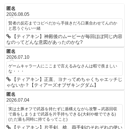
匿名
2026.08.05
賢者の反応までコピペだから手抜きだろ口裏合わせてんのか
と思うぐらい一緒
【ティアキン】神殿後のムービーが毎回ほぼ同じ内容
なのってどんな意図があったのかな?
匿名
2026.07.10
ゲームキャラ一人にここまで言えるみなさんは暇で羨ましい
な・・・
【ティアキン】正直、ヨナってめちゃくちゃエッチじ
ゃないか？【ティアーズオブザキングダム】
匿名
2026.07.04
実は土豚オフで武器を持たずに盾構えながら攻撃→武器回収
で盾をしまうまで武器を片手持ちできる(大剣や槍でできる)
(ただ盾も同時に持てるってこと)
【ティアキン】片手剣、槍、両手剣のそれぞれの使い