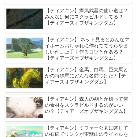
【ティアキン】瘴気武器の使い道は？
みんなは何にスクラビルドしてる？
【ティアーズオブザキングダム】
【ティアキン】 ネット見るとみんなマ
イホームおしゃれに作れててうらやま
しい件....上手く作るコツとかある？
【ティアーズオブザキングダム】
【ティアキン】金馬、白馬、巨大馬と
かの特殊馬にどんな名前つけた?【テ
ィアーズオブザキングダム】
【ティアキン】森人の剣とか槍って何
の素材をスクラビルドするのがいい
の？【ティアーズオブザキングダム】
【ティアキン】ミファー公園に関して
の石碑でリンクが雷獣山のライネルを