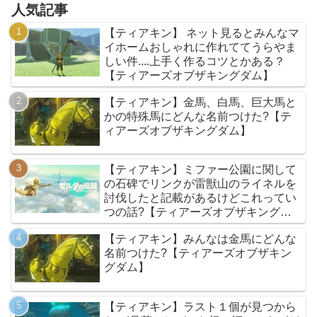
人気記事
【ティアキン】 ネット見るとみんなマ
イホームおしゃれに作れててうらやま
しい件....上手く作るコツとかある？
【ティアーズオブザキングダム】
【ティアキン】金馬、白馬、巨大馬と
かの特殊馬にどんな名前つけた?【テ
ィアーズオブザキングダム】
【ティアキン】ミファー公園に関して
の石碑でリンクが雷獣山のライネルを
討伐したと記載があるけどこれってい
つの話?【ティアーズオブザキングダ
ム】
【ティアキン】みんなは金馬にどんな
名前つけた?【ティアーズオブザキン
グダム】
【ティアキン】ラスト１個が見つから