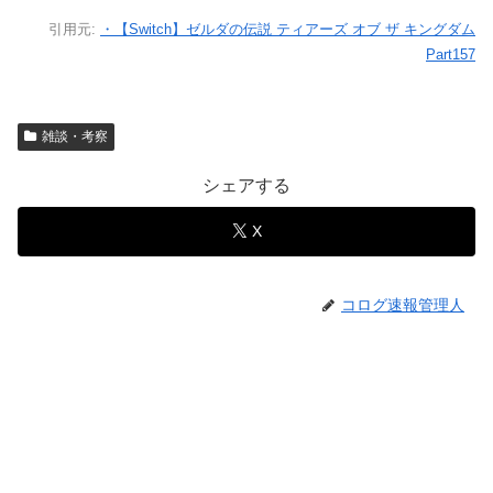
引用元:
・【Switch】ゼルダの伝説 ティアーズ オブ ザ キングダム
Part157
雑談・考察
シェアする
X
コログ速報管理人