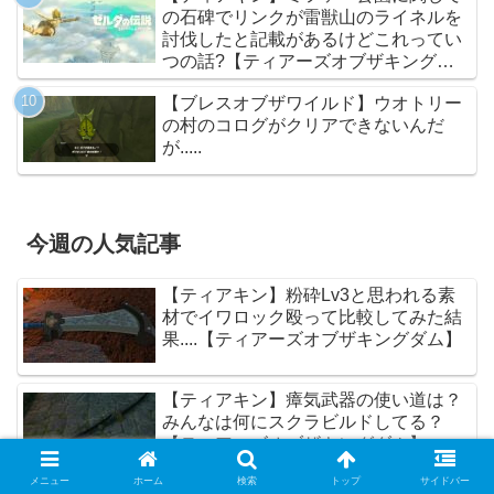
の石碑でリンクが雷獣山のライネルを
討伐したと記載があるけどこれってい
つの話?【ティアーズオブザキングダ
ム】
【ブレスオブザワイルド】ウオトリー
の村のコログがクリアできないんだ
が.....
今週の人気記事
【ティアキン】粉砕Lv3と思われる素
材でイワロック殴って比較してみた結
果....【ティアーズオブザキングダム】
【ティアキン】瘴気武器の使い道は？
みんなは何にスクラビルドしてる？
【ティアーズオブザキングダム】
メニュー
ホーム
検索
トップ
サイドバー