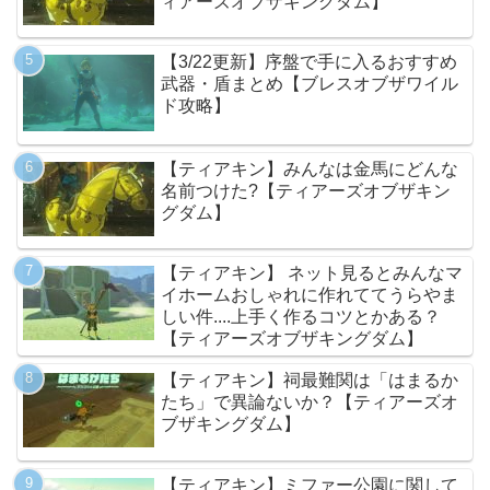
ィアーズオブザキングダム】
【3/22更新】序盤で手に入るおすすめ
武器・盾まとめ【ブレスオブザワイル
ド攻略】
【ティアキン】みんなは金馬にどんな
名前つけた?【ティアーズオブザキン
グダム】
【ティアキン】 ネット見るとみんなマ
イホームおしゃれに作れててうらやま
しい件....上手く作るコツとかある？
【ティアーズオブザキングダム】
【ティアキン】祠最難関は「はまるか
たち」で異論ないか？【ティアーズオ
ブザキングダム】
【ティアキン】ミファー公園に関して