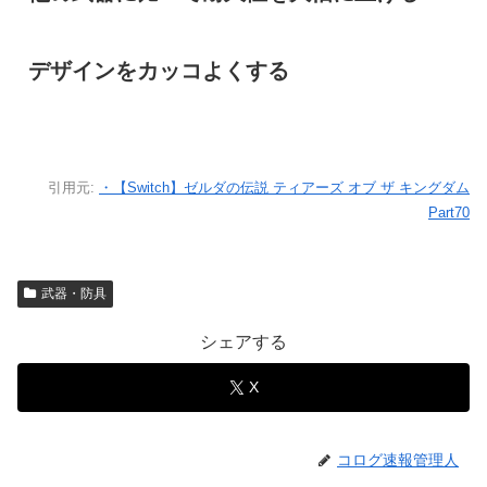
デザインをカッコよくする
引用元:
・【Switch】ゼルダの伝説 ティアーズ オブ ザ キングダム
Part70
武器・防具
シェアする
X
コログ速報管理人