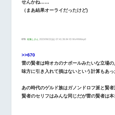
せんかね……
（まあ結果オーライだったけど)
679:
名無しさん
2023/09/22(金) 07:41:39.84 ID:WvHN8dxp0
>>670
雷の賢者は時オカのナボールみたいな立場の
味方に引き入れて損はないという計算もあっ
あの時代のゲルド族はガノンドロフ派と賢者
賢者のセリフはみんな同じだが雷の賢者は本