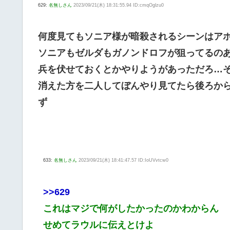
629:
名無しさん
2023/09/21(木) 18:31:55.94 ID:cmqOglzu0
何度見てもソニア様が暗殺されるシーンはア
ソニアもゼルダもガノンドロフが狙ってるの
兵を伏せておくとかやりようがあっただろ…
消えた方を二人してぼんやり見てたら後ろか
ず
633:
名無しさん
2023/09/21(木) 18:41:47.57 ID:IoUVvtcw0
>>629
これはマジで何がしたかったのかわからん
せめてラウルに伝えとけよ