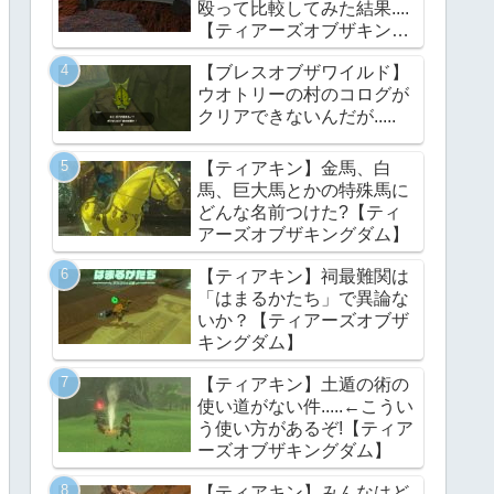
殴って比較してみた結果....
【ティアーズオブザキング
ダム】
【ブレスオブザワイルド】
ウオトリーの村のコログが
クリアできないんだが.....
【ティアキン】金馬、白
馬、巨大馬とかの特殊馬に
どんな名前つけた?【ティ
アーズオブザキングダム】
【ティアキン】祠最難関は
「はまるかたち」で異論な
いか？【ティアーズオブザ
キングダム】
【ティアキン】土遁の術の
使い道がない件.....←こうい
う使い方があるぞ!【ティア
ーズオブザキングダム】
【ティアキン】みんなはど