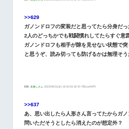
>>629
ガノンドロフの変装だと思ってたら分身だっ
2人のどっちかでも戦闘慣れしてたらすぐ意
ガノンドロフも相手が隙を見せない状態で突
と思うぞ、読み切っても防げるかは無理そう
638:
名無しさん
2023/09/21(木) 19:43:04.39 ID:78EzwKhP0
>>637
あ、思い出したら人形さん言ってたからガノ
問いただそうとしたら消えたのが想定外？