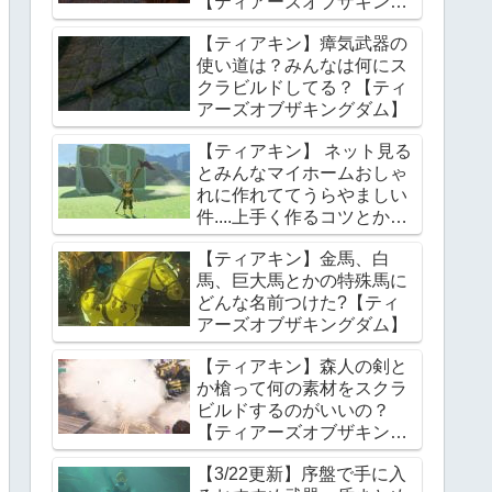
【ティアーズオブザキング
ダム】
【ティアキン】瘴気武器の
使い道は？みんなは何にス
クラビルドしてる？【ティ
アーズオブザキングダム】
【ティアキン】 ネット見る
とみんなマイホームおしゃ
れに作れててうらやましい
件....上手く作るコツとかあ
る？【ティアーズオブザキ
【ティアキン】金馬、白
ングダム】
馬、巨大馬とかの特殊馬に
どんな名前つけた?【ティ
アーズオブザキングダム】
【ティアキン】森人の剣と
か槍って何の素材をスクラ
ビルドするのがいいの？
【ティアーズオブザキング
ダム】
【3/22更新】序盤で手に入