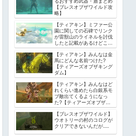
るおすすめ武器・盾まとめ
【ブレスオブザワイルド攻
略】
【ティアキン】ミファー公
園に関しての石碑でリンク
が雷獣山のライネルを討伐
したと記載があるけどこれ
っていつの話?【ティアー
【ティアキン】みんなは金
ズオブザキングダム】
馬にどんな名前つけた?
【ティアーズオブザキング
ダム】
【ティアキン】みんなはど
れくらい進めたら白銀系モ
ブ敵出てくるようになっ
た?【ティアーズオブザキ
ングダム】
【ブレスオブザワイルド】
ウオトリーの村のコログが
クリアできないんだが.....