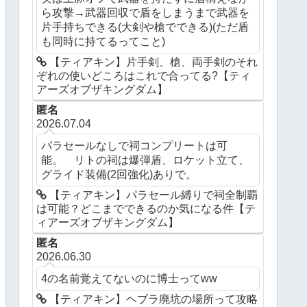
ら攻撃→武器回収で盾をしまうまで武器を
片手持ちできる(大剣や槍でできる)(ただ盾
も同時に持てるってこと)
【ティアキン】片手剣、槍、両手剣のそれ
ぞれの使いどころはこれで合ってる?【ティ
アーズオブザキングダム】
匿名
2026.07.04
パラセールなしで祠コンプリートは可
能。 リトの祠は爆弾盾、ロケット立て、
グライド装備(2回強化)ありで。
【ティアキン】パラセール縛りで祠全制覇
は可能？どこまでできるのか気になる件【テ
ィアーズオブザキングダム】
匿名
2026.06.30
4の名前覚えてないのに博士ってww
【ティアキン】ヘブラ廃坑の場所って攻略