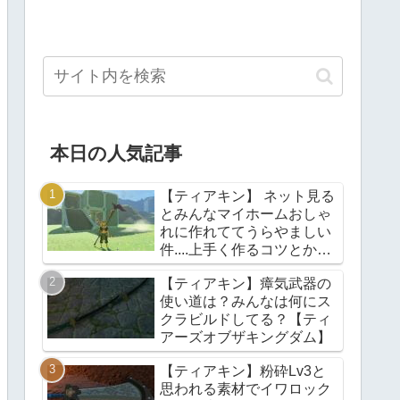
本日の人気記事
【ティアキン】 ネット見る
とみんなマイホームおしゃ
れに作れててうらやましい
件....上手く作るコツとかあ
る？【ティアーズオブザキ
【ティアキン】瘴気武器の
ングダム】
使い道は？みんなは何にス
クラビルドしてる？【ティ
アーズオブザキングダム】
【ティアキン】粉砕Lv3と
思われる素材でイワロック