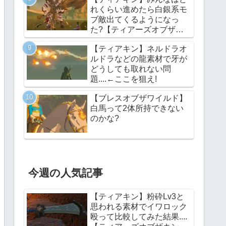
れくらい進めたら白銀系モ
ブ敵出てくるようになっ
た?【ティアーズオブザキ
ングダム】
【ティアキン】ネルドラオ
ルドラなどの龍素材で牙が
どうしても取れない問
題....←ここを狙え!
【ブレスオブザワイルド】
白馬って2体所持できない
のかな?
今週の人気記事
【ティアキン】粉砕Lv3と
思われる素材でイワロック
殴って比較してみた結果....