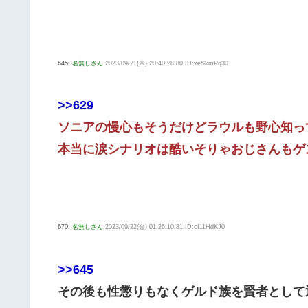
645:
名無しさん
2023/09/21(木) 20:40:28.80 ID:xeSkmPq30
>>629
ソニアの慢心もそうだけどラウルも野心知っ
本当に涙シナリオは酷いそりゃおじさんもゲ
670:
名無しさん
2023/09/22(金) 01:26:10.81 ID:cI11HdKJ0
>>645
その後も性懲りもなくゲルド族を賢者として