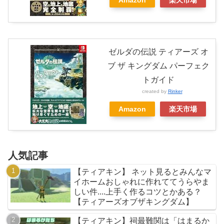
ゼルダの伝説 ティアーズ オ
ブ ザ キングダム パーフェク
トガイド
created by
Rinker
Amazon
楽天市場
人気記事
【ティアキン】 ネット見るとみんなマ
イホームおしゃれに作れててうらやま
しい件....上手く作るコツとかある？
【ティアーズオブザキングダム】
【ティアキン】祠最難関は「はまるか