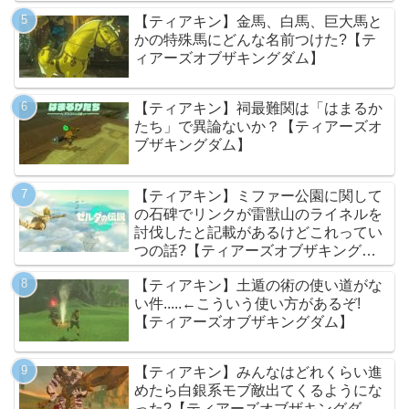
【ティアキン】金馬、白馬、巨大馬と
かの特殊馬にどんな名前つけた?【テ
ィアーズオブザキングダム】
【ティアキン】祠最難関は「はまるか
たち」で異論ないか？【ティアーズオ
ブザキングダム】
【ティアキン】ミファー公園に関して
の石碑でリンクが雷獣山のライネルを
討伐したと記載があるけどこれってい
つの話?【ティアーズオブザキングダ
ム】
【ティアキン】土遁の術の使い道がな
い件.....←こういう使い方があるぞ!
【ティアーズオブザキングダム】
【ティアキン】みんなはどれくらい進
めたら白銀系モブ敵出てくるようにな
った?【ティアーズオブザキングダ