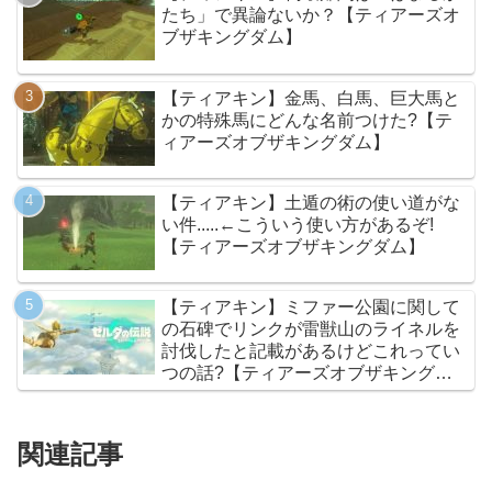
たち」で異論ないか？【ティアーズオ
ブザキングダム】
【ティアキン】金馬、白馬、巨大馬と
かの特殊馬にどんな名前つけた?【テ
ィアーズオブザキングダム】
【ティアキン】土遁の術の使い道がな
い件.....←こういう使い方があるぞ!
【ティアーズオブザキングダム】
【ティアキン】ミファー公園に関して
の石碑でリンクが雷獣山のライネルを
討伐したと記載があるけどこれってい
つの話?【ティアーズオブザキングダ
ム】
関連記事