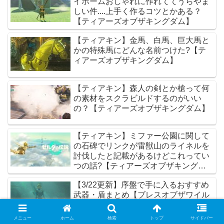
イホームおしゃれに作れててうらやま
しい件....上手く作るコツとかある？
【ティアーズオブザキングダム】
【ティアキン】金馬、白馬、巨大馬と
かの特殊馬にどんな名前つけた?【テ
ィアーズオブザキングダム】
【ティアキン】森人の剣とか槍って何
の素材をスクラビルドするのがいい
の？【ティアーズオブザキングダム】
【ティアキン】ミファー公園に関して
の石碑でリンクが雷獣山のライネルを
討伐したと記載があるけどこれってい
つの話?【ティアーズオブザキングダ
ム】
【3/22更新】序盤で手に入るおすすめ
武器・盾まとめ【ブレスオブザワイル
ド攻略】
メニュー
ホーム
検索
トップ
サイドバー