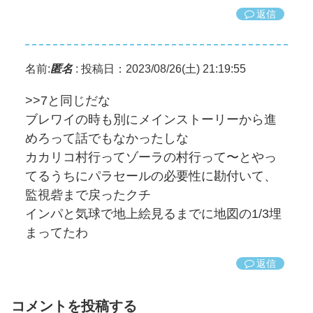
返信
名前:
匿名
:
投稿日：2023/08/26(土) 21:19:55
>>7と同じだな
ブレワイの時も別にメインストーリーから進
めろって話でもなかったしな
カカリコ村行ってゾーラの村行って〜とやっ
てるうちにパラセールの必要性に勘付いて、
監視砦まで戻ったクチ
インパと気球で地上絵見るまでに地図の1/3埋
まってたわ
返信
コメントを投稿する