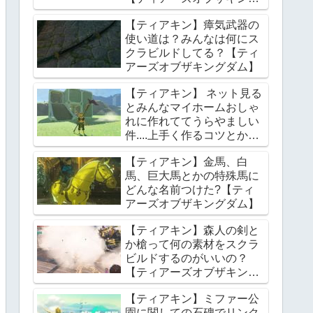
ダム】
【ティアキン】瘴気武器の
使い道は？みんなは何にス
クラビルドしてる？【ティ
アーズオブザキングダム】
【ティアキン】 ネット見る
とみんなマイホームおしゃ
れに作れててうらやましい
件....上手く作るコツとかあ
る？【ティアーズオブザキ
【ティアキン】金馬、白
ングダム】
馬、巨大馬とかの特殊馬に
どんな名前つけた?【ティ
アーズオブザキングダム】
【ティアキン】森人の剣と
か槍って何の素材をスクラ
ビルドするのがいいの？
【ティアーズオブザキング
ダム】
【ティアキン】ミファー公
園に関しての石碑でリンク