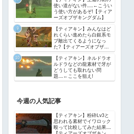
ズオブザキングダム】
使い道がない件.....←こうい
う使い方があるぞ!【ティア
ーズオブザキングダム】
【ティアキン】みんなはど
れくらい進めたら白銀系モ
ブ敵出てくるようになっ
た?【ティアーズオブザキ
ングダム】
【ティアキン】ネルドラオ
ルドラなどの龍素材で牙が
どうしても取れない問
題....←ここを狙え!
今週の人気記事
【ティアキン】粉砕Lv3と
思われる素材でイワロック
殴って比較してみた結果....
【ティアーズオブザキング