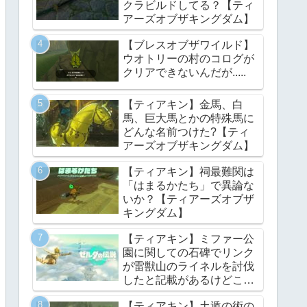
クラビルドしてる？【ティ
アーズオブザキングダム】
【ブレスオブザワイルド】
ウオトリーの村のコログが
クリアできないんだが.....
【ティアキン】金馬、白
馬、巨大馬とかの特殊馬に
どんな名前つけた?【ティ
アーズオブザキングダム】
【ティアキン】祠最難関は
「はまるかたち」で異論な
いか？【ティアーズオブザ
キングダム】
【ティアキン】ミファー公
園に関しての石碑でリンク
が雷獣山のライネルを討伐
したと記載があるけどこれ
っていつの話?【ティアー
【ティアキン】土遁の術の