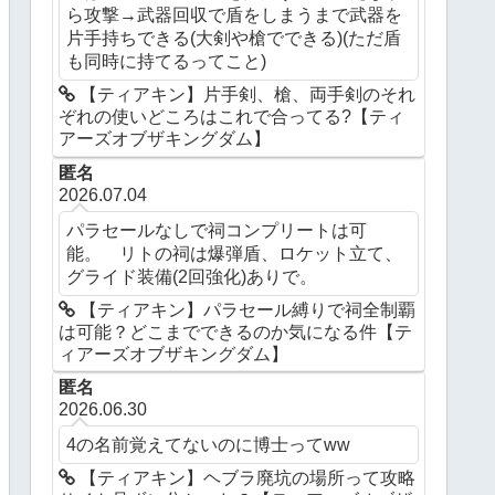
ら攻撃→武器回収で盾をしまうまで武器を
片手持ちできる(大剣や槍でできる)(ただ盾
も同時に持てるってこと)
【ティアキン】片手剣、槍、両手剣のそれ
ぞれの使いどころはこれで合ってる?【ティ
アーズオブザキングダム】
匿名
2026.07.04
パラセールなしで祠コンプリートは可
能。 リトの祠は爆弾盾、ロケット立て、
グライド装備(2回強化)ありで。
【ティアキン】パラセール縛りで祠全制覇
は可能？どこまでできるのか気になる件【テ
ィアーズオブザキングダム】
匿名
2026.06.30
4の名前覚えてないのに博士ってww
【ティアキン】ヘブラ廃坑の場所って攻略