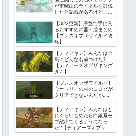
が雷獣山のライネルを討伐
したと記載があるけどこれ
っていつの話?【ティアー
【3/22更新】序盤で手に入
ズオブザキングダム】
るおすすめ武器・盾まとめ
【ブレスオブザワイルド攻
略】
【ティアキン】みんなは金
馬にどんな名前つけた?
【ティアーズオブザキング
ダム】
【ブレスオブザワイルド】
ウオトリーの村のコログが
クリアできないんだが.....
【ティアキン】みんなはど
れくらい進めたら白銀系モ
ブ敵出てくるようになっ
た?【ティアーズオブザキ
ングダム】