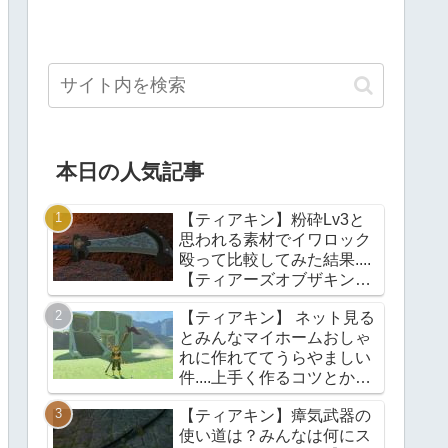
本日の人気記事
【ティアキン】粉砕Lv3と
思われる素材でイワロック
殴って比較してみた結果....
【ティアーズオブザキング
ダム】
【ティアキン】 ネット見る
とみんなマイホームおしゃ
れに作れててうらやましい
件....上手く作るコツとかあ
る？【ティアーズオブザキ
【ティアキン】瘴気武器の
ングダム】
使い道は？みんなは何にス