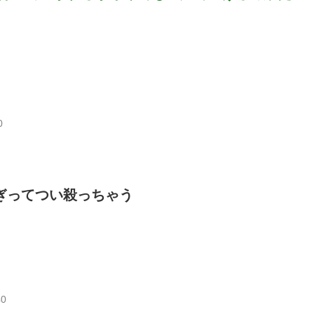
0
ぎってつい殺っちゃう
40