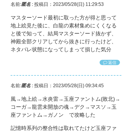
名前:
匿名
:
投稿日：2023/05/28(日) 11:29:53
マスターソード最初に取った方が得と思って
地上絵見た後に、白龍の素材集めにくくなる
と後で知って、結局マスターソード抜かず、
神殿全部クリアしてから抜きに行ったけど、
ネタバレ状態になってしまって損した気分
返信
名前:
匿名
:
投稿日：2023/05/28(日) 09:34:45
風→地上絵→水炎雷→玉座ファントム(敗北)→
コーガ→龍雲未開放の魂→デク→マスソ→玉
座ファントム→ガノン で攻略した
記憶時系列の整合性は取れてたけど玉座ファ