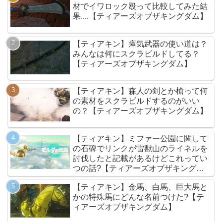
材でイワロック殴って比較してみた結
果....【ティアーズオブザキングダム】
【ティアキン】瘴気武器の使い道は？
みんなは何にスクラビルドしてる？
【ティアーズオブザキングダム】
【ティアキン】森人の剣とか槍って何
の素材をスクラビルドするのがいい
の？【ティアーズオブザキングダム】
【ティアキン】ミファー公園に関して
の石碑でリンクが雷獣山のライネルを
討伐したと記載があるけどこれってい
つの話?【ティアーズオブザキングダ
ム】
【ティアキン】金馬、白馬、巨大馬と
かの特殊馬にどんな名前つけた?【テ
ィアーズオブザキングダム】