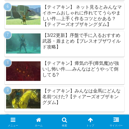
【ティアキン】 ネット見るとみんなマ
イホームおしゃれに作れててうらやま
しい件....上手く作るコツとかある？
【ティアーズオブザキングダム】
【3/22更新】序盤で手に入るおすすめ
武器・盾まとめ【ブレスオブザワイル
ド攻略】
【ティアキン】瘴気の手(瘴気魔)が強
いし怖い件......みんなはどうやって倒
してる?
【ティアキン】みんなは金馬にどんな
名前つけた?【ティアーズオブザキン
グダム】
【ティアキン】七宝のナイフって何が
そんなに強いの?【ティアーズオブザ
メニュー
ホーム
検索
トップ
サイドバー