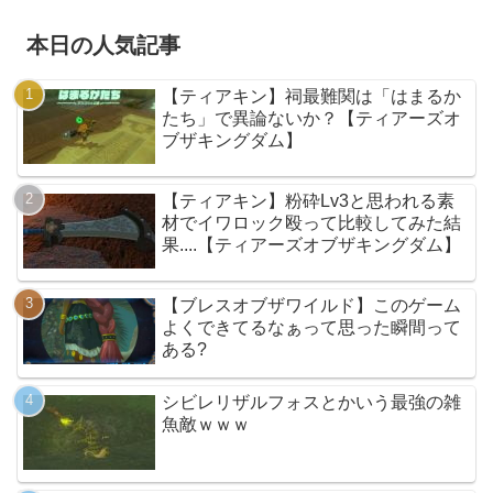
本日の人気記事
【ティアキン】祠最難関は「はまるか
たち」で異論ないか？【ティアーズオ
ブザキングダム】
【ティアキン】粉砕Lv3と思われる素
材でイワロック殴って比較してみた結
果....【ティアーズオブザキングダム】
【ブレスオブザワイルド】このゲーム
よくできてるなぁって思った瞬間って
ある?
シビレリザルフォスとかいう最強の雑
魚敵ｗｗｗ