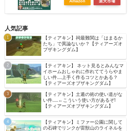
Amazon
楽天市場
人気記事
【ティアキン】祠最難関は「はまるか
たち」で異論ないか？【ティアーズオ
ブザキングダム】
【ティアキン】 ネット見るとみんなマ
イホームおしゃれに作れててうらやま
しい件....上手く作るコツとかある？
【ティアーズオブザキングダム】
【ティアキン】土遁の術の使い道がな
い件.....←こういう使い方があるぞ!
【ティアーズオブザキングダム】
【ティアキン】ミファー公園に関して
の石碑でリンクが雷獣山のライネルを