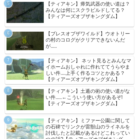
【ティアキン】瘴気武器の使い道は？
みんなは何にスクラビルドしてる？
【ティアーズオブザキングダム】
【ブレスオブザワイルド】ウオトリー
の村のコログがクリアできないんだ
が.....
【ティアキン】 ネット見るとみんなマ
イホームおしゃれに作れててうらやま
しい件....上手く作るコツとかある？
【ティアーズオブザキングダム】
【ティアキン】土遁の術の使い道がな
い件.....←こういう使い方があるぞ!
【ティアーズオブザキングダム】
【ティアキン】ミファー公園に関して
の石碑でリンクが雷獣山のライネルを
討伐したと記載があるけどこれってい