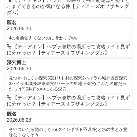
【ティアキン】パラセール縛りで祠全制覇は可能？ど
こまでできるのか気になる件【ティアーズオブザキング
ダム】
匿名
2026.06.30
4の名前覚えてないのに博士ってww
【ティアキン】ヘブラ廃坑の場所って攻略サイト見ず
に分かった？【ティアーズオブザキングダム】
深穴博士
2026.06.30
見つかりにくい深穴5選1リト村の深穴2ハイラル城外堀西深穴
3ハイラル城外堀東深穴4ゾーラの里地下深穴(こんな名前だっ
たっけ?)5井戸の中にある深穴
【ティアキン】ヘブラ廃坑の場所って攻略サイト見ず
に分かった？【ティアーズオブザキングダム】
匿名
2026.06.28
そいついたら他のうちわ(クインギブド羽以外)と水の実とか意
味なくなりそう