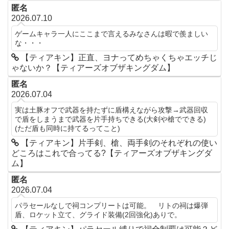
匿名
2026.07.10
ゲームキャラ一人にここまで言えるみなさんは暇で羨ましい
な・・・
【ティアキン】正直、ヨナってめちゃくちゃエッチじ
ゃないか？【ティアーズオブザキングダム】
匿名
2026.07.04
実は土豚オフで武器を持たずに盾構えながら攻撃→武器回収
で盾をしまうまで武器を片手持ちできる(大剣や槍でできる)
(ただ盾も同時に持てるってこと)
【ティアキン】片手剣、槍、両手剣のそれぞれの使い
どころはこれで合ってる?【ティアーズオブザキングダ
ム】
匿名
2026.07.04
パラセールなしで祠コンプリートは可能。 リトの祠は爆弾
盾、ロケット立て、グライド装備(2回強化)ありで。