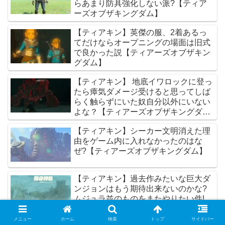
らあまり防具強化しない派?【ティア
ーズオブザキングダム】
【ティアキン】英傑の服、2着あるっ
てだけならオープニングの場面は旧式
で良かった説【ティアーズオブザキン
グダム】
【ティアキン】 地底イワロックに登っ
たら瘴気ダメージ受けると思ってしば
らく触らずにいた奴自分以外にいない
よな？【ティアーズオブザキングダ
ム】
【ティアキン】シーカー文明消えた理
由をゲーム内に入れなかったのはな
ぜ?【ティアーズオブザキングダム】
【ティアキン】過去作みたいな巨大ダ
ンジョンはもう期待出来ないのかな?
ムジュラ並のものをまたやりたい件!
【ティアーズオブザキングダム】
メニュー
ホーム
検索
トップ
サイドバー