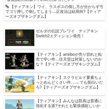
【ティアキン】ワイ、ラスボスの倒し方が分からず弓
でゴリ押しで倒してしまう....正攻法は結局何?【ティア
ーズオブザキングダム】
ゼルダの伝説ブレワイ ティアキン
Switch2エディション発売！
【ティアキン】amiiboが売り切れと転
売で辛い件…任天堂は対策しないのか
な？【ティアーズオブザキングダム】
【ティアキン】スクラビルド要素ちょ
っとめんどくさい件….←でも面白いだ
ろ?【ティアーズオブザキングダム】
【ティアキン】みんなは防具は普通に
強化する派?それとも緊張感欲しいか