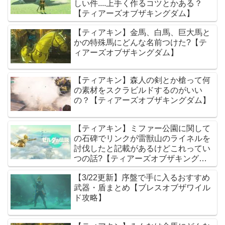
しい件....上手く作るコツとかある？
【ティアーズオブザキングダム】
【ティアキン】金馬、白馬、巨大馬と
かの特殊馬にどんな名前つけた?【テ
ィアーズオブザキングダム】
【ティアキン】森人の剣とか槍って何
の素材をスクラビルドするのがいい
の？【ティアーズオブザキングダム】
【ティアキン】ミファー公園に関して
の石碑でリンクが雷獣山のライネルを
討伐したと記載があるけどこれってい
つの話?【ティアーズオブザキングダ
ム】
【3/22更新】序盤で手に入るおすすめ
武器・盾まとめ【ブレスオブザワイル
ド攻略】