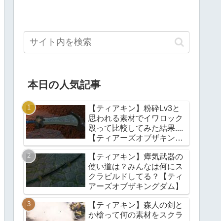
本日の人気記事
【ティアキン】粉砕Lv3と
思われる素材でイワロック
殴って比較してみた結果....
【ティアーズオブザキング
ダム】
【ティアキン】瘴気武器の
使い道は？みんなは何にス
クラビルドしてる？【ティ
アーズオブザキングダム】
【ティアキン】森人の剣と
か槍って何の素材をスクラ