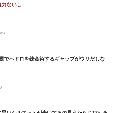
迫力ないし
zba
視でヘドロを錬金術するギャップがウリだしな
0
に黒いシルエットが歩いてるの見えたらちびりそ