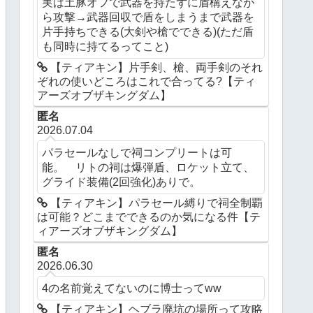
実は土豚オフで武器を持たずに盾構えなが
ら攻撃→武器回収で盾をしまうまで武器を
片手持ちできる(大剣や槍でできる)(ただ盾
も同時に持てるってこと)
【ティアキン】片手剣、槍、両手剣のそれ
ぞれの使いどころはこれで合ってる?【ティ
アーズオブザキングダム】
匿名
2026.07.04
パラセールなしで祠コンプリートは可
能。 リトの祠は爆弾盾、ロケット立て、
グライド装備(2回強化)ありで。
【ティアキン】パラセール縛りで祠全制覇
は可能？どこまでできるのか気になる件【テ
ィアーズオブザキングダム】
匿名
2026.06.30
4の名前覚えてないのに博士ってww
【ティアキン】ヘブラ廃坑の場所って攻略