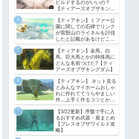
ビルドするのがいいの？
【ティアーズオブザキング
ダム】
【ティアキン】ミファー公
園に関しての石碑でリンク
が雷獣山のライネルを討伐
したと記載があるけどこれ
っていつの話?【ティアー
【ティアキン】金馬、白
ズオブザキングダム】
馬、巨大馬とかの特殊馬に
どんな名前つけた?【ティ
アーズオブザキングダム】
【ティアキン】 ネット見る
とみんなマイホームおしゃ
れに作れててうらやましい
件....上手く作るコツとかあ
る？【ティアーズオブザキ
【3/22更新】序盤で手に入
ングダム】
るおすすめ武器・盾まとめ
【ブレスオブザワイルド攻
略】