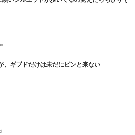
ba
が、ギブドだけは未だにピンと来ない
d