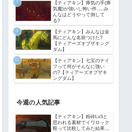
【ティアキン】瘴気の手(瘴
気魔)が強いし怖い件......み
んなはどうやって倒して
る?
【ティアキン】みんなは金
馬にどんな名前つけた?
【ティアーズオブザキング
ダム】
【ティアキン】七宝のナイ
フって何がそんなに強い
の?【ティアーズオブザキ
ングダム】
今週の人気記事
【ティアキン】粉砕Lv3と
思われる素材でイワロック
殴って比較してみた結果....