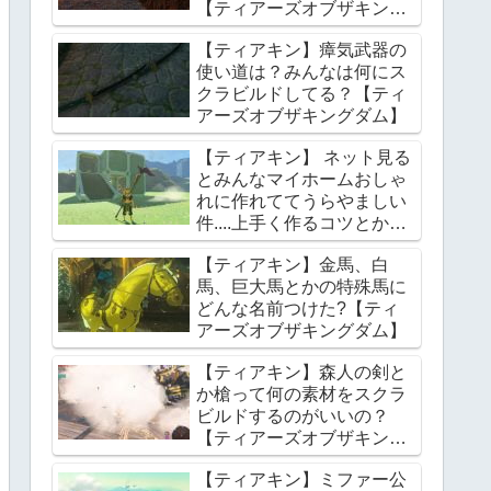
【ティアーズオブザキング
ダム】
【ティアキン】瘴気武器の
使い道は？みんなは何にス
クラビルドしてる？【ティ
アーズオブザキングダム】
【ティアキン】 ネット見る
とみんなマイホームおしゃ
れに作れててうらやましい
件....上手く作るコツとかあ
る？【ティアーズオブザキ
【ティアキン】金馬、白
ングダム】
馬、巨大馬とかの特殊馬に
どんな名前つけた?【ティ
アーズオブザキングダム】
【ティアキン】森人の剣と
か槍って何の素材をスクラ
ビルドするのがいいの？
【ティアーズオブザキング
ダム】
【ティアキン】ミファー公