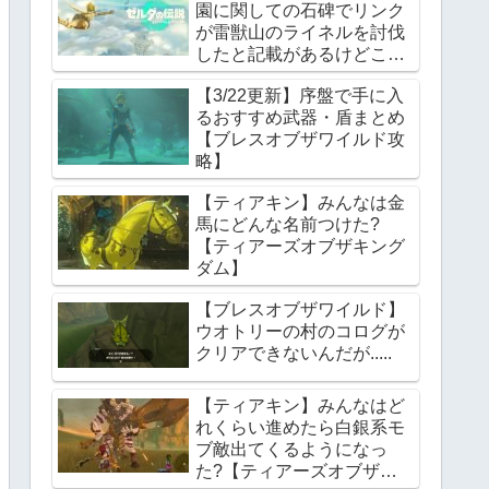
園に関しての石碑でリンク
が雷獣山のライネルを討伐
したと記載があるけどこれ
っていつの話?【ティアー
【3/22更新】序盤で手に入
ズオブザキングダム】
るおすすめ武器・盾まとめ
【ブレスオブザワイルド攻
略】
【ティアキン】みんなは金
馬にどんな名前つけた?
【ティアーズオブザキング
ダム】
【ブレスオブザワイルド】
ウオトリーの村のコログが
クリアできないんだが.....
【ティアキン】みんなはど
れくらい進めたら白銀系モ
ブ敵出てくるようになっ
た?【ティアーズオブザキ