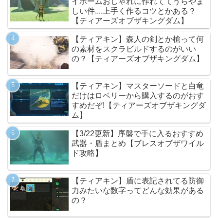
イホームおしゃれに作れててうらやま
しい件....上手く作るコツとかある？
【ティアーズオブザキングダム】
【ティアキン】森人の剣とか槍って何
の素材をスクラビルドするのがいい
の？【ティアーズオブザキングダム】
【ティアキン】マスターソードと白竜
だけはロベリーから購入するのがおす
すめだぞ!【ティアーズオブザキングダ
ム】
【3/22更新】序盤で手に入るおすすめ
武器・盾まとめ【ブレスオブザワイル
ド攻略】
【ティアキン】盾に表記されてる防御
力みたいな数字ってどんな効果がある
の？