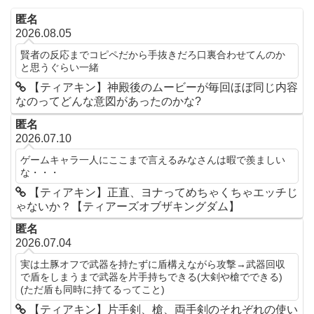
匿名
2026.08.05
賢者の反応までコピペだから手抜きだろ口裏合わせてんのか
と思うぐらい一緒
【ティアキン】神殿後のムービーが毎回ほぼ同じ内容
なのってどんな意図があったのかな?
匿名
2026.07.10
ゲームキャラ一人にここまで言えるみなさんは暇で羨ましい
な・・・
【ティアキン】正直、ヨナってめちゃくちゃエッチじ
ゃないか？【ティアーズオブザキングダム】
匿名
2026.07.04
実は土豚オフで武器を持たずに盾構えながら攻撃→武器回収
で盾をしまうまで武器を片手持ちできる(大剣や槍でできる)
(ただ盾も同時に持てるってこと)
【ティアキン】片手剣、槍、両手剣のそれぞれの使い