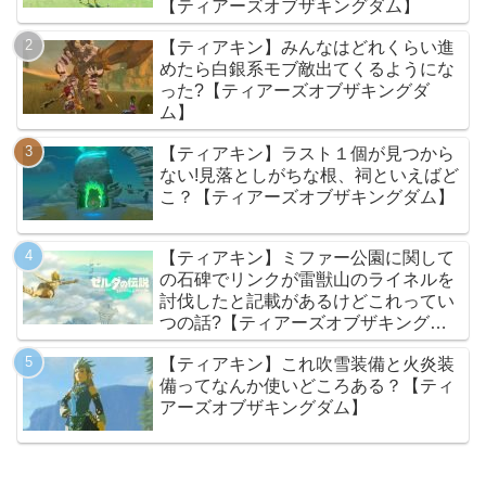
【ティアーズオブザキングダム】
【ティアキン】みんなはどれくらい進
めたら白銀系モブ敵出てくるようにな
った?【ティアーズオブザキングダ
ム】
【ティアキン】ラスト１個が見つから
ない!見落としがちな根、祠といえばど
こ？【ティアーズオブザキングダム】
【ティアキン】ミファー公園に関して
の石碑でリンクが雷獣山のライネルを
討伐したと記載があるけどこれってい
つの話?【ティアーズオブザキングダ
ム】
【ティアキン】これ吹雪装備と火炎装
備ってなんか使いどころある？【ティ
アーズオブザキングダム】