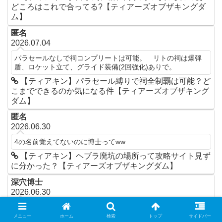
どころはこれで合ってる?【ティアーズオブザキングダ
ム】
匿名
2026.07.04
パラセールなしで祠コンプリートは可能。 リトの祠は爆弾
盾、ロケット立て、グライド装備(2回強化)ありで。
【ティアキン】パラセール縛りで祠全制覇は可能？ど
こまでできるのか気になる件【ティアーズオブザキング
ダム】
匿名
2026.06.30
4の名前覚えてないのに博士ってww
【ティアキン】ヘブラ廃坑の場所って攻略サイト見ず
に分かった？【ティアーズオブザキングダム】
深穴博士
2026.06.30
見つかりにくい深穴5選1リト村の深穴2ハイラル城外堀西深穴
3ハイラル城外堀東深穴4ゾーラの里地下深穴(こんな名前だっ
メニュー
ホーム
検索
トップ
サイドバー