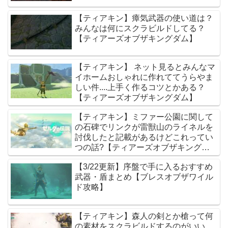
【ティアキン】瘴気武器の使い道は？
みんなは何にスクラビルドしてる？
【ティアーズオブザキングダム】
【ティアキン】 ネット見るとみんなマ
イホームおしゃれに作れててうらやま
しい件....上手く作るコツとかある？
【ティアーズオブザキングダム】
【ティアキン】ミファー公園に関して
の石碑でリンクが雷獣山のライネルを
討伐したと記載があるけどこれってい
つの話?【ティアーズオブザキングダ
ム】
【3/22更新】序盤で手に入るおすすめ
武器・盾まとめ【ブレスオブザワイル
ド攻略】
【ティアキン】森人の剣とか槍って何
の素材をスクラビルドするのがいい