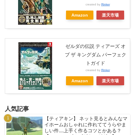
created by
Rinker
Amazon
楽天市場
ゼルダの伝説 ティアーズ オ
ブ ザ キングダム パーフェク
トガイド
created by
Rinker
Amazon
楽天市場
人気記事
【ティアキン】 ネット見るとみんなマ
イホームおしゃれに作れててうらやま
しい件....上手く作るコツとかある？