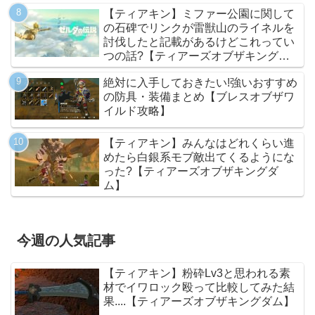
【ティアキン】ミファー公園に関して
の石碑でリンクが雷獣山のライネルを
討伐したと記載があるけどこれってい
つの話?【ティアーズオブザキングダ
ム】
絶対に入手しておきたい!強いおすすめ
の防具・装備まとめ【ブレスオブザワ
イルド攻略】
【ティアキン】みんなはどれくらい進
めたら白銀系モブ敵出てくるようにな
った?【ティアーズオブザキングダ
ム】
今週の人気記事
【ティアキン】粉砕Lv3と思われる素
材でイワロック殴って比較してみた結
果....【ティアーズオブザキングダム】