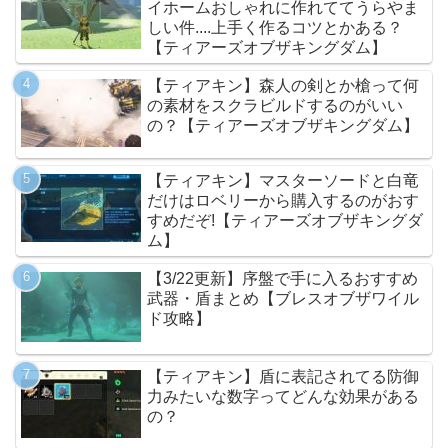
イホームおしゃれに作れててうらやま
しい件....上手く作るコツとかある？
【ティアーズオブザキングダム】
【ティアキン】森人の剣とか槍って何
の素材をスクラビルドするのがいい
の？【ティアーズオブザキングダム】
【ティアキン】マスターソードと白竜
だけはロベリーから購入するのがおす
すめだぞ!【ティアーズオブザキングダ
ム】
【3/22更新】序盤で手に入るおすすめ
武器・盾まとめ【ブレスオブザワイル
ド攻略】
【ティアキン】盾に表記されてる防御
力みたいな数字ってどんな効果がある
の？