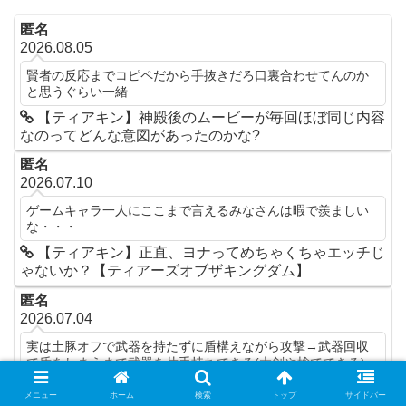
匿名
2026.08.05
賢者の反応までコピペだから手抜きだろ口裏合わせてんのか
と思うぐらい一緒
【ティアキン】神殿後のムービーが毎回ほぼ同じ内容
なのってどんな意図があったのかな?
匿名
2026.07.10
ゲームキャラ一人にここまで言えるみなさんは暇で羨ましい
な・・・
【ティアキン】正直、ヨナってめちゃくちゃエッチじ
ゃないか？【ティアーズオブザキングダム】
匿名
2026.07.04
実は土豚オフで武器を持たずに盾構えながら攻撃→武器回収
で盾をしまうまで武器を片手持ちできる(大剣や槍でできる)
(ただ盾も同時に持てるってこと)
メニュー
ホーム
検索
トップ
サイドバー
【ティアキン】片手剣、槍、両手剣のそれぞれの使い