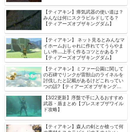
【ティアキン】瘴気武器の使い道は？
みんなは何にスクラビルドしてる？
【ティアーズオブザキングダム】
【ティアキン】 ネット見るとみんなマ
イホームおしゃれに作れててうらやま
しい件....上手く作るコツとかある？
【ティアーズオブザキングダム】
【ティアキン】ミファー公園に関して
の石碑でリンクが雷獣山のライネルを
討伐したと記載があるけどこれってい
つの話?【ティアーズオブザキングダ
ム】
【3/22更新】序盤で手に入るおすすめ
武器・盾まとめ【ブレスオブザワイル
ド攻略】
【ティアキン】森人の剣とか槍って何