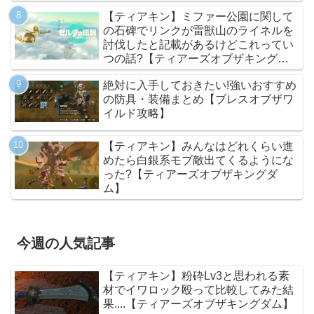
【ティアキン】ミファー公園に関して
の石碑でリンクが雷獣山のライネルを
討伐したと記載があるけどこれってい
つの話?【ティアーズオブザキングダ
ム】
絶対に入手しておきたい!強いおすすめ
の防具・装備まとめ【ブレスオブザワ
イルド攻略】
【ティアキン】みんなはどれくらい進
めたら白銀系モブ敵出てくるようにな
った?【ティアーズオブザキングダ
ム】
今週の人気記事
【ティアキン】粉砕Lv3と思われる素
材でイワロック殴って比較してみた結
果....【ティアーズオブザキングダム】