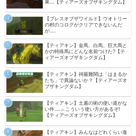
果....【ティアーズオブザキングダム】
【ブレスオブザワイルド】ウオトリー
の村のコログがクリアできないんだ
が.....
【ティアキン】金馬、白馬、巨大馬と
かの特殊馬にどんな名前つけた?【テ
ィアーズオブザキングダム】
【ティアキン】祠最難関は「はまるか
たち」で異論ないか？【ティアーズオ
ブザキングダム】
【ティアキン】土遁の術の使い道がな
い件.....←こういう使い方があるぞ!
【ティアーズオブザキングダム】
【ティアキン】みんなはどれくらい進