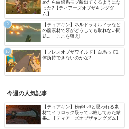
めたら白銀系モブ敵出てくるようにな
った?【ティアーズオブザキングダ
ム】
【ティアキン】ネルドラオルドラなど
の龍素材で牙がどうしても取れない問
題....←ここを狙え!
【ブレスオブザワイルド】白馬って2
体所持できないのかな?
今週の人気記事
【ティアキン】粉砕Lv3と思われる素
材でイワロック殴って比較してみた結
果....【ティアーズオブザキングダム】