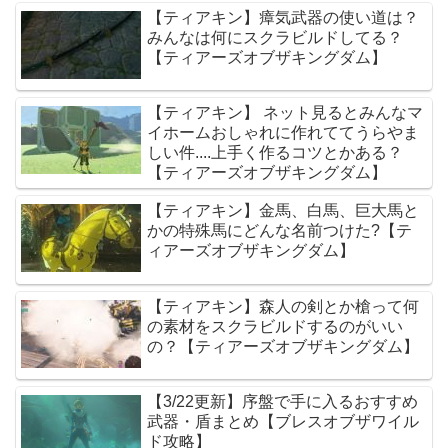
【ティアキン】瘴気武器の使い道は？
みんなは何にスクラビルドしてる？
【ティアーズオブザキングダム】
【ティアキン】 ネット見るとみんなマ
イホームおしゃれに作れててうらやま
しい件....上手く作るコツとかある？
【ティアーズオブザキングダム】
【ティアキン】金馬、白馬、巨大馬と
かの特殊馬にどんな名前つけた?【テ
ィアーズオブザキングダム】
【ティアキン】森人の剣とか槍って何
の素材をスクラビルドするのがいい
の？【ティアーズオブザキングダム】
【3/22更新】序盤で手に入るおすすめ
武器・盾まとめ【ブレスオブザワイル
ド攻略】