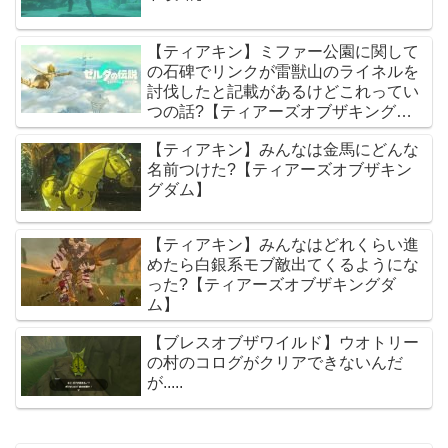
【ティアキン】ミファー公園に関して
の石碑でリンクが雷獣山のライネルを
討伐したと記載があるけどこれってい
つの話?【ティアーズオブザキングダ
ム】
【ティアキン】みんなは金馬にどんな
名前つけた?【ティアーズオブザキン
グダム】
【ティアキン】みんなはどれくらい進
めたら白銀系モブ敵出てくるようにな
った?【ティアーズオブザキングダ
ム】
【ブレスオブザワイルド】ウオトリー
の村のコログがクリアできないんだ
が.....