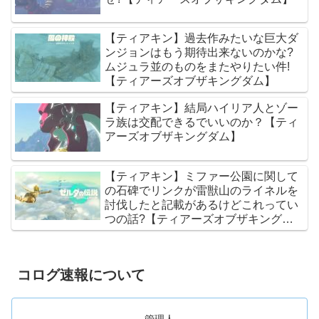
【ティアキン】過去作みたいな巨大ダ
ンジョンはもう期待出来ないのかな?
ムジュラ並のものをまたやりたい件!
【ティアーズオブザキングダム】
【ティアキン】結局ハイリア人とゾー
ラ族は交配できるでいいのか？【ティ
アーズオブザキングダム】
【ティアキン】ミファー公園に関して
の石碑でリンクが雷獣山のライネルを
討伐したと記載があるけどこれってい
つの話?【ティアーズオブザキングダ
ム】
コログ速報について
管理人