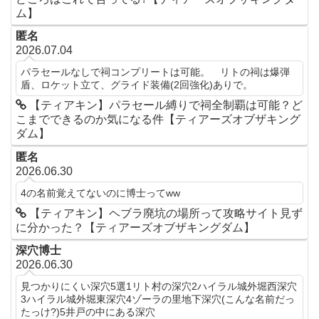
ム】
匿名
2026.07.04
パラセールなしで祠コンプリートは可能。 リトの祠は爆弾
盾、ロケット立て、グライド装備(2回強化)ありで。
【ティアキン】パラセール縛りで祠全制覇は可能？ど
こまでできるのか気になる件【ティアーズオブザキング
ダム】
匿名
2026.06.30
4の名前覚えてないのに博士ってww
【ティアキン】ヘブラ廃坑の場所って攻略サイト見ず
に分かった？【ティアーズオブザキングダム】
深穴博士
2026.06.30
見つかりにくい深穴5選1リト村の深穴2ハイラル城外堀西深穴
3ハイラル城外堀東深穴4ゾーラの里地下深穴(こんな名前だっ
たっけ?)5井戸の中にある深穴