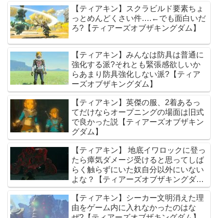
【ティアキン】スクラビルド要素ちょ
っとめんどくさい件….←でも面白いだ
ろ?【ティアーズオブザキングダム】
【ティアキン】みんなは防具は普通に
強化する派?それとも緊張感欲しいか
らあまり防具強化しない派?【ティア
ーズオブザキングダム】
【ティアキン】英傑の服、2着あるっ
てだけならオープニングの場面は旧式
で良かった説【ティアーズオブザキン
グダム】
【ティアキン】 地底イワロックに登っ
たら瘴気ダメージ受けると思ってしば
らく触らずにいた奴自分以外にいない
よな？【ティアーズオブザキングダ
ム】
【ティアキン】シーカー文明消えた理
由をゲーム内に入れなかったのはな
ぜ?【ティアーズオブザキングダム】