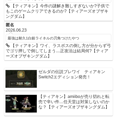
【ティアキン】今作の謎解き難しすぎないか?子供で
もこのゲームクリアできるのか?【ティアーズオブザキ
ングダム】
匿名
2026.06.23
最強は耐久1白銀ライネルの刃角つけたやつ
【ティアキン】ワイ、ラスボスの倒し方が分からず弓
でゴリ押しで倒してしまう....正攻法は結局何?【ティア
ーズオブザキングダム】
ゼルダの伝説ブレワイ ティアキン
Switch2エディション発売！
【ティアキン】amiiboが売り切れと転
売で辛い件…任天堂は対策しないのか
な？【ティアーズオブザキングダム】