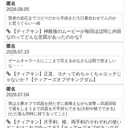
匿名
2026.08.05
賢者の反応までコピペだから手抜きだろ口裏合わせてんのか
と思うぐらい一緒
【ティアキン】神殿後のムービーが毎回ほぼ同じ内容
なのってどんな意図があったのかな?
匿名
2026.07.10
ゲームキャラ一人にここまで言えるみなさんは暇で羨ましい
な・・・
【ティアキン】正直、ヨナってめちゃくちゃエッチじ
ゃないか？【ティアーズオブザキングダム】
匿名
2026.07.04
実は土豚オフで武器を持たずに盾構えながら攻撃→武器回収
で盾をしまうまで武器を片手持ちできる(大剣や槍でできる)
(ただ盾も同時に持てるってこと)
【ティアキン】片手剣、槍、両手剣のそれぞれの使い
どころはこれで合ってる?【ティアーズオブザキングダ